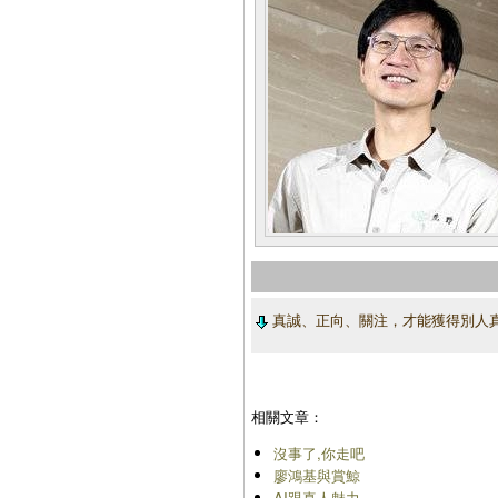
真誠、正向、關注，才能獲得別人
相關文章：
沒事了,你走吧
廖鴻基與賞鯨
AI跟真人魅力