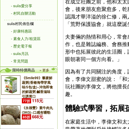
在成立社團之前，他和太太
- suiis愛分享
會，後來朋友愈聚愈多，乾
- 村民自辦活動
認識才華洋溢的徐仁修，兩
「荒野保護協會」就這麼誕
suiis村民佈告欄
- 好康特惠區
夫妻倆的熱情和用心，常會
- 素食人力/租賃區
作，也是雜誌編務、會務推
- 歷史電子報
形中也拓展彼此的生活圈，
- suiis月訊
眼朝著同一個方向看。」
- 常見問題
限時特價商品
» 更多
因為有了共同關注的角度，
《Smile99》藜麥鮮
會，李偉文甜蜜的說：「和
蔬粥(香椿海帶芽風
玩社團的李偉文，將他擅長
味/5包/盒)~沖泡即食
的鮮蔬粥 鹹香滋味
趣。
引誘胃口
115元
77折
體驗式學習，拓展
《永祿豐》素牛肉丸
(3KG)~口感有嚼勁
668元
85折
在家庭生活中，李偉文和太
常帶著他們到戶外接觸許多