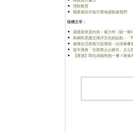
理財教育
職業倦怠不知不覺地侵蝕著我們
隨機文章：
退後原來是向前：楊力州《拔一條
島嶼民眾建立海洋文化的起點－「Fo
健康生活與無污染環境：比排毒餐
從中選會「全面禁止山豬吊」之公
【實測】50元就能吃飽一餐？剩食A