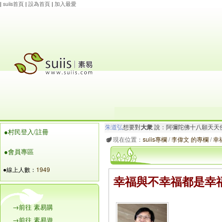
|
suiis首頁
|
設為首頁
|
加入最愛
maysnow...
想要對
有情眾生
說：阿彌陀佛.心
●村民登入/註冊
朱道弘
想要對
大衆
說：阿彌陀佛十八願天天
現在位置：
suiis專欄
/
李偉文 的專欄
/
幸
●會員專區
●線上人數：
1949
幸福與不幸福都是幸福
→前往 素易購
→前往 素易遊