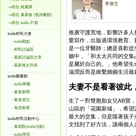
李偉文
→前往 純素購
→前往 素易食 (查詢餐館)
→前往 suiis 21巷
推廣守護荒地，影響許多人
suiis村民大會
愛寫作，出版過環境教育、
- suiis觀點
是一位牙醫師；總是喜歡從
- 村民討論區
姻中，「和太太共同的交集
- 最新討論區文章
是屬於自己的。」他希望生
- 最新推文列表
滋潤反而是維繫婚姻生活最
suiis圖書館
夫妻不是看著彼此
- suiis專欄
- 素食新聞
- 素食資訊
生了一對雙胞胎女兒AB寶
- 食譜倉庫
山區的「花園新城」，希望
最大的交集，但是隨著孩子
suiis村民活動中心
文找到了好方法，讓兩個人
- 素易翫(suiis活動)
- suiis學習