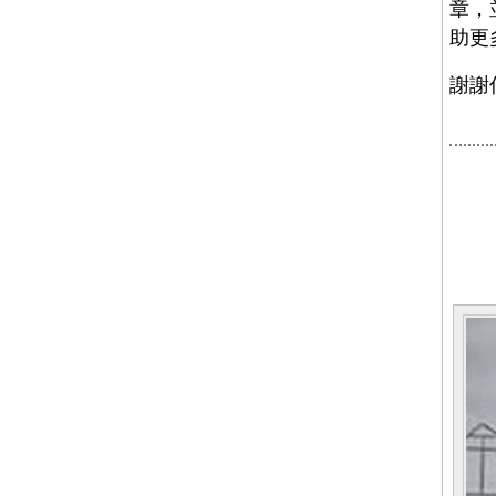
章，
助更
謝謝