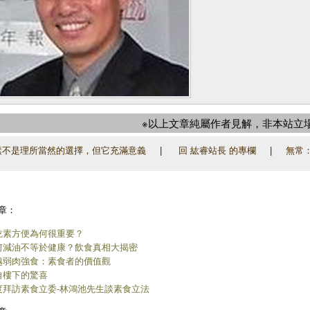
※以上文章純屬作者見解，非本站立
不是理所當然的選擇，但它充滿意義
|
回 紘睿站長 的專欄
|
無常
章：
吃素方便為何很重要？
何減油不等於健康？飲食真相大揭密
越弱肉強食：素食者的價值觀
自樓下的驚喜
度拜訪素食立委-林鴻池先生談素食立法