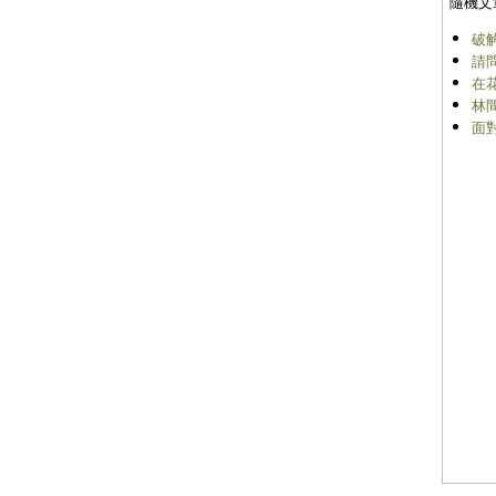
隨機文
破
請
在
林
面