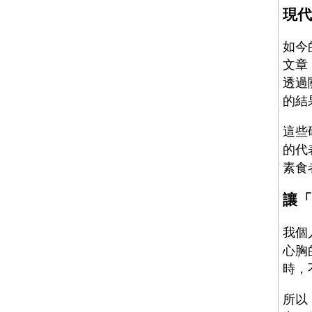
現代
如今
文章
透過
的結
這些
的代
素食
讓「
我個
心胸
時，
所以