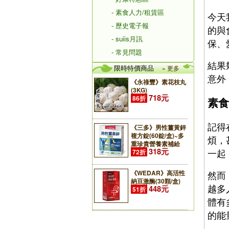
- 素食人力/租賃區
今天
- 歷史電子報
的與
- suiis月訊
保、
- 常見問題
結果
限時特價商品
» 更多
意外
《永祿豐》素花枝丸
(3KG)
718元
86折
素食
記得
《三多》男性薑黃鋅
複方錠(60錠/盒)~多
煩，
重珍貴營養素補給
318元
一起
72折
《WEDAR》高活性
然而
納豆激酶(30顆/盒)
越多
448元
51折
體有
的能