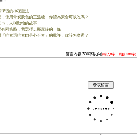
章：
解學習的神秘魔法
問，使用骨炭脫色的三溫糖，你認為素食可以吃嗎？
花市，人與動物的故事
間有兩條路，我選擇走那寂靜的一條
對「吃素還吃素肉是心不素」的批評，你該怎麼辦？
留言內容(500字以內)
(輸入
0
字，剩餘
500字
)