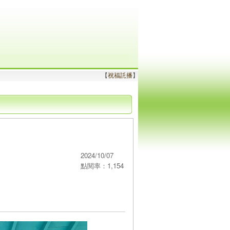
【
祝福託播
】
2024/10/07
點閱率：1,154