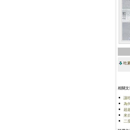
吃素
相關文
讓
為
超
來
二