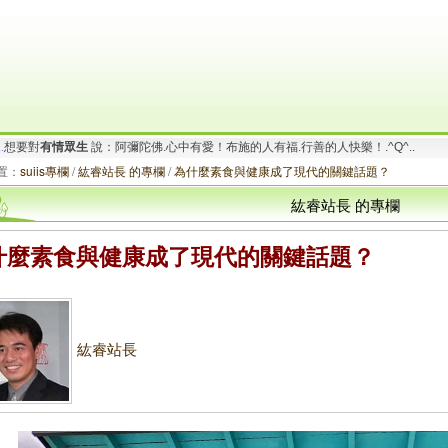
要對
有情眾生
說：阿彌陀佛.一切唯心造！啟動善的循環.創造幸福無限！_/_
.
想要對
有情眾生
說：阿彌陀佛.心中有愛！布施的人有福.行善的人快樂！.^Q^..
置：
suiis專欄
/
紘睿站長 的專欄
/
為什麼素食與健康成了現代的關鍵話題？
紘睿站長 的專欄
什麼素食與健康成了現代的關鍵話題？
紘睿站長