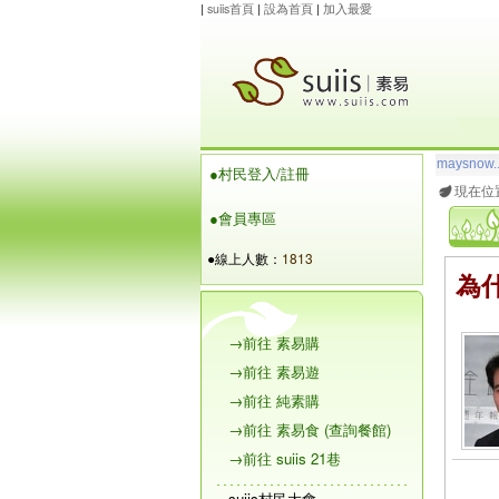
|
suiis首頁
|
設為首頁
|
加入最愛
玲瓏虹
想
●村民登入/註冊
maysnow..
現在位
●會員專區
●線上人數：
1813
為
→前往 素易購
→前往 素易遊
→前往 純素購
→前往 素易食 (查詢餐館)
→前往 suiis 21巷
suiis村民大會