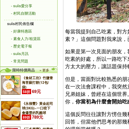
- suiis愛分享
- 村民自辦活動
suiis村民佈告欄
每當我提到自己吃素，對方
- 好康特惠區
素？」這個問題對我來說，
- 素食人力/租賃區
- 歷史電子報
如果是第一次見面的朋友，
- suiis月訊
吃素的好處，所以一路吃下
- 常見問題
方太大的壓力，讓話題保持
限時特價商品
» 更多
但是，當面對比較熟悉的朋
《食材工坊》竹鹽青
海苔蘇打餅(12包/
在一次法會課程中，我突然
袋)
69元
58折
兄弟姐妹，曾經在這個世界
你，
你當初為什麼會開始吃
《永祿豐》黃金起司
球(3KG)~一口咬下
會爆漿的乳酪球
這個反問往往讓對方愣住幾
789元
89折
回答，但當他們思考的那幾
的理所當然嗎？