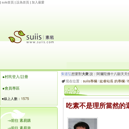
|
suiis首頁
|
設為首頁
|
加入最愛
朱道弘
想要對
大衆
說：阿彌陀佛十八願天天
●村民登入/註冊
maysnow...
想要對
有情眾生
說：阿彌陀佛.心
現在位置：
suiis專欄
/
紘睿站長 的專欄
/
●會員專區
●線上人數：
1575
吃素不是理所當然的
→前往 素易購
→前往 素易遊