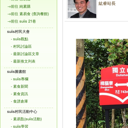
紘睿站長
→前往 純素購
→前往 素易食 (查詢餐館)
→前往 suiis 21巷
suiis村民大會
- suiis觀點
- 村民討論區
- 最新討論區文章
- 最新推文列表
suiis圖書館
- suiis專欄
- 素食新聞
- 素食資訊
- 食譜倉庫
suiis村民活動中心
- 素易翫(suiis活動)
- suiis學習