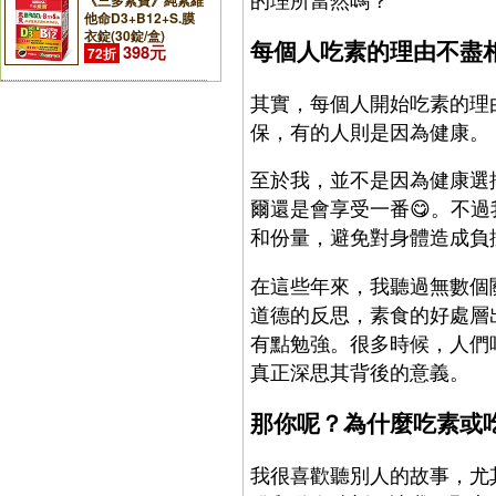
《三多素寶》純素維
他命D3+B12+S.膜
衣錠(30錠/盒)
每個人吃素的理由不盡
398元
72折
其實，每個人開始吃素的理
保，有的人則是因為健康。
至於我，並不是因為健康選
爾還是會享受一番😋。不
和份量，避免對身體造成負
在這些年來，我聽過無數個
道德的反思，素食的好處層
有點勉強。很多時候，人們
真正深思其背後的意義。
那你呢？為什麼吃素或
我很喜歡聽別人的故事，尤