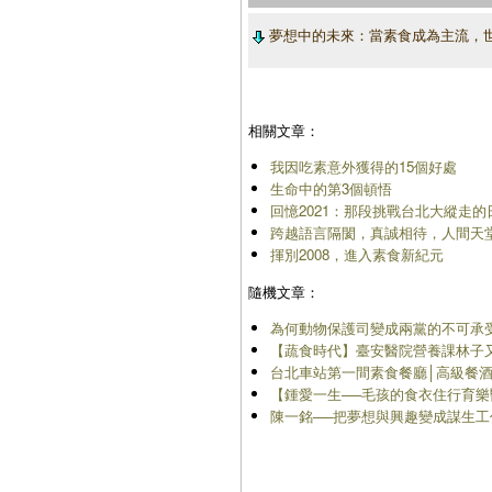
夢想中的未來：當素食成為主流，
相關文章：
我因吃素意外獲得的15個好處
生命中的第3個頓悟
回憶2021：那段挑戰台北大縱走
跨越語言隔閡，真誠相待，人間天
揮別2008，進入素食新紀元
隨機文章：
為何動物保護司變成兩黨的不可承
【蔬食時代】臺安醫院營養課林子
台北車站第一間素食餐廳│高級餐酒館
【鍾愛一生──毛孩的食衣住行育樂
陳一銘──把夢想與興趣變成謀生