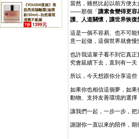
當然，雖然比起以前方便太
《YOUSHI夜姬》美
肌亮采隔離霜(滋潤
——那個「
讓素食變得更容
款/30ml)~自然遮瑕
護、人道關懷，讓世界恢復
清爽不黏膩
1399元
7折
這是一個不容易、也不可能
意一起做，這個世界就會慢
也許我這輩子看不到它真正
究會延續下去，直到有一天
所以，今天想跟你分享這些
如果你也相信這個夢，如果
動物、支持友善環境的選擇
讓我們一起，一步一步，把
謝謝你一直以來的陪伴，期