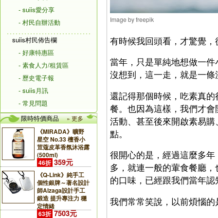
- suiis愛分享
Image by freepik
- 村民自辦活動
有時候我回頭看，才驚覺，從
suiis村民佈告欄
- 好康特惠區
當年，只是單純地想做一件
- 素食人力/租賃區
沒想到，這一走，就是一條
- 歷史電子報
- suiis月訊
還記得那個時候，吃素真的
- 常見問題
餐。也因為這樣，我們才會
限時特價商品
» 更多
活動、甚至後來開啟素易購
《MIRADA》曠野
點。
星空 No.33 檀香小
荳蔻皮革香氛沐浴露
很開心的是，經過這麼多年
(500ml)
359元
46折
多，就連一般的葷食餐廳，
《Q-Link》純手工
的口味，已經跟我們當年認
個性銀牌～著名設計
師Alzaga設計手工
鍛造 提升專注力 穩
我們常常笑說，以前煩惱的
定情緒
7503元
63折