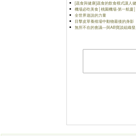
[蔬食與健康]蔬食的飲食模式讓人
機場必吃美食│桃園機場-第一航廈
全世界遊說的力量
目擊皮草養殖場中動物最後的身影
無所不在的會議―與AB寶談組織發