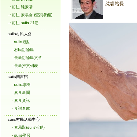
紘睿站長
→前往 純素購
→前往 素易食 (查詢餐館)
→前往 suiis 21巷
suiis村民大會
- suiis觀點
- 村民討論區
- 最新討論區文章
- 最新推文列表
suiis圖書館
- suiis專欄
- 素食新聞
- 素食資訊
- 食譜倉庫
suiis村民活動中心
- 素易翫(suiis活動)
- suiis學習