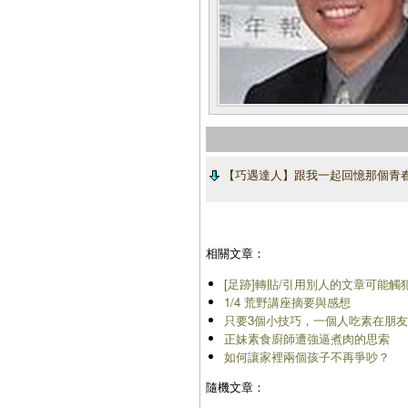
【巧遇達人】跟我一起回憶那個青
相關文章：
[足跡]轉貼/引用別人的文章可能觸
1/4 荒野講座摘要與感想
只要3個小技巧，一個人吃素在朋
正妹素食廚師遭強逼煮肉的思索
如何讓家裡兩個孩子不再爭吵？
隨機文章：