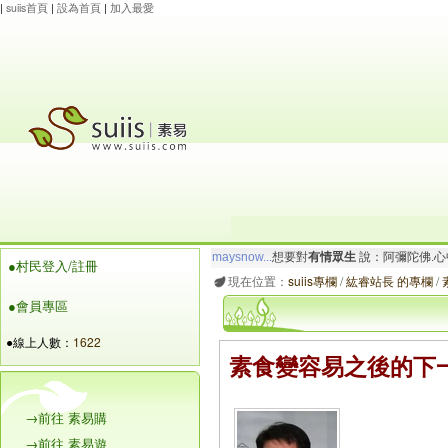
|
suiis首頁
|
設為首頁
|
加入最愛
maysnow...
想要對
有情眾生
說：阿彌陀佛.心
●村民登入/註冊
玲瓏虹
想要對
有情眾生
說：阿彌陀佛.一切唯
現在位置：
suiis專欄
/
紘睿站長 的專欄
/
●會員專區
●線上人數：
1622
素食變容易之後的下
→前往 素易購
→前往 素易遊