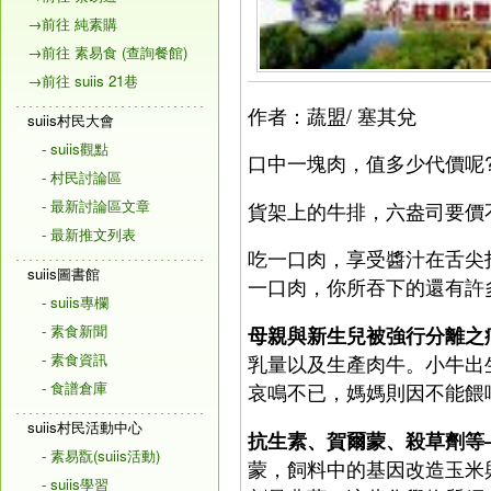
→前往 純素購
→前往 素易食 (查詢餐館)
→前往 suiis 21巷
作者：蔬盟/ 塞其兌
suiis村民大會
- suiis觀點
口中一塊肉，值多少代價呢
- 村民討論區
- 最新討論區文章
貨架上的牛排，六盎司要價
- 最新推文列表
吃一口肉，享受醬汁在舌尖
suiis圖書館
一口肉，你所吞下的還有許
- suiis專欄
- 素食新聞
母親與新生兒被強行分離之
- 素食資訊
乳量以及生產肉牛。小牛出
- 食譜倉庫
哀鳴不已，媽媽則因不能餵
suiis村民活動中心
抗生素、賀爾蒙、殺草劑等
- 素易翫(suiis活動)
蒙，飼料中的基因改造玉米
- suiis學習