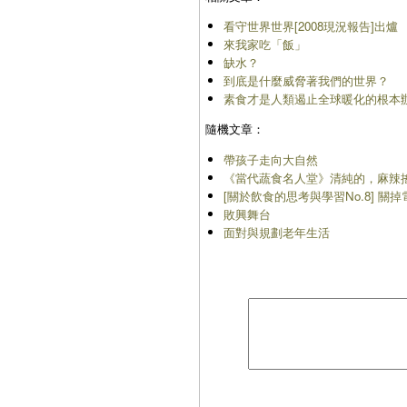
看守世界世界[2008現況報告]出爐
來我家吃「飯」
缺水？
到底是什麼威脅著我們的世界？
素食才是人類遏止全球暖化的根本
隨機文章：
帶孩子走向大自然
《當代蔬食名人堂》清純的，麻辣
[關於飲食的思考與學習No.8] 關
敗興舞台
面對與規劃老年生活