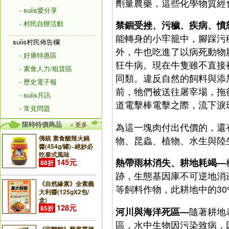
劑量農藥，這些化學物質經
- suiis愛分享
- 村民自辦活動
禁錮受挫、污穢、疾病、憤
能轉身的小牢籠中，腳踩污
suiis村民佈告欄
外，牛也吃進了以病死動物
- 好康特惠區
狂牛病。現在牛隻雖不直接
- 素食人力/租賃區
同類。違反自然的飼料與添
- 歷史電子報
前，牠們被送往屠宰場，拖
- suiis月訊
道電擊棒電擊之際，流下淚
- 常見問題
限時特價商品
» 更多
為這一塊肉付出代價的，還
佛統 素食酸辣火鍋
物、昆蟲、植物、水生與陸
醬(454g/罐)~絕妙必
吃泰式風味
熱帶雨林消失、耕地耗竭—
145元
88折
跡，生態基因庫不可逆地消
《自然緣素》全素義
等飼料作物，此耕地中的3
大利醬(125gX2包/
盒)
128元
85折
河川與海洋死區—
隨著耕地
區，水中生物因污染致病，