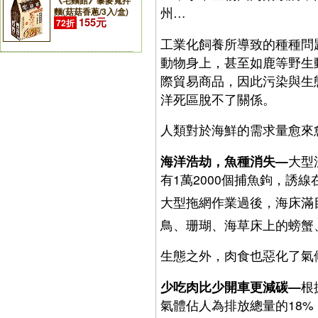
《宅麵館》藜麥寬拌
州…
麵(菇菇香蔥/3入/盒)
155元
72折
工業化飼養所導致的種種問
動物身上，甚至如鹿等野生
際貿易商品，因此污染與生
洋死區脫不了關係。
人類對於海鮮的需求量愈來
海洋浩劫，魚種消失—
大型
有1萬2000個捕魚鉤，誘
大型拖網作業過後，海床滿
鳥、珊瑚、海草床上的螃蟹
生態之外，肉食也惡化了氣
少吃肉比少開車更減碳—
根
氣體佔人為排放總量的18