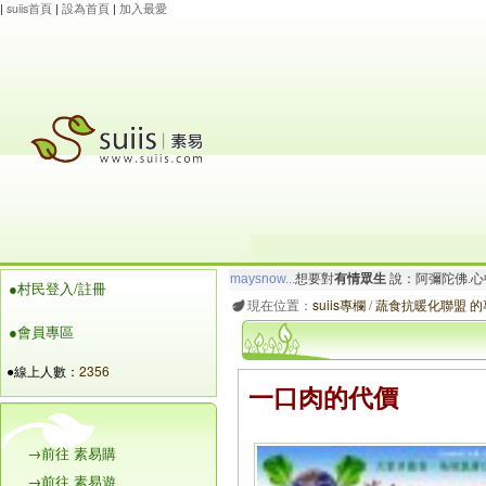
|
suiis首頁
|
設為首頁
|
加入最愛
maysnow...
想要對
有情眾生
說：阿彌陀佛.心
●村民登入/註冊
玲瓏虹
想要對
有情眾生
說：阿彌陀佛.心寬念純
現在位置：
suiis專欄
/
蔬食抗暖化聯盟 的
●會員專區
●線上人數：
2356
一口肉的代價
→前往 素易購
→前往 素易遊