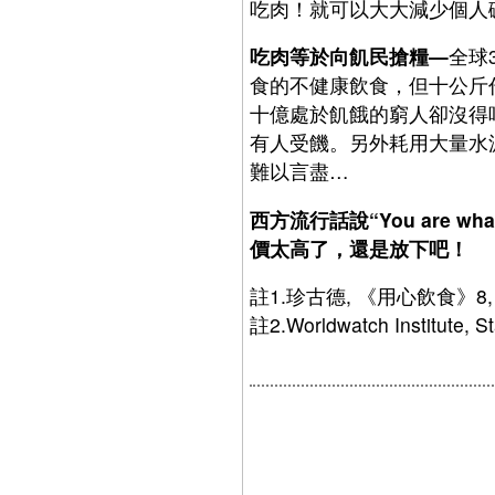
吃肉！就可以大大減少個人
吃肉等於向飢民搶糧—
全球
食的不健康飲食，但十公斤
十億處於飢餓的窮人卻沒得
有人受饑。另外耗用大量水
難以言盡…
西方流行話說“You are 
價太高了，還是放下吧！
註1.珍古德, 《用心飲食》8, 
註2.Worldwatch Institute, St