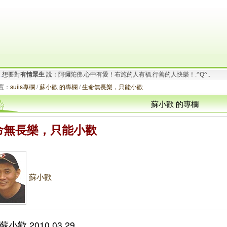
要對
有情眾生
說：阿彌陀佛.一切唯心造！啟動善的循環.創造幸福無限！_/_
.
想要對
有情眾生
說：阿彌陀佛.心中有愛！布施的人有福.行善的人快樂！.^Q^..
置：
suiis專欄
/
蘇小歡 的專欄
/
生命無長樂，只能小歡
蘇小歡 的專欄
命無長樂，只能小歡
蘇小歡
小歡 2010.03.29