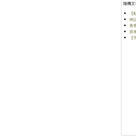
隨機文
【
神
青
原
【