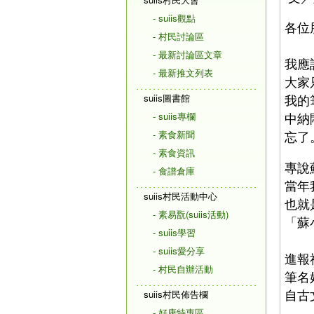
- suiis觀點
各位
- 村民討論區
- 最新討論區文章
我應
- 最新推文列表
大家
suiis圖書館
我的
- suiis專欄
中納
- 素食新聞
忘了
- 素食資訊
專說
- 食譜倉庫
當年
suiis村民活動中心
也就
- 素易翫(suiis活動)
「蘇
- suiis學習
- suiis愛分享
進報
- 村民自辦活動
筆名
自古
suiis村民佈告欄
- 好康特惠區