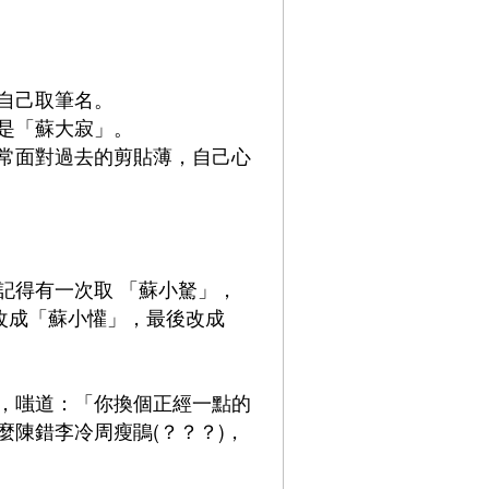
自己取筆名。
是「蘇大寂」。
常面對過去的剪貼薄，自己心
記得有一次取 「蘇小駑」，
改成「蘇小懽」，最後改成
，嗤道：「你換個正經一點的
陳錯李冷周瘦鵑(？？？)，