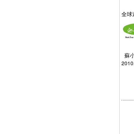
全球
蘇小
201