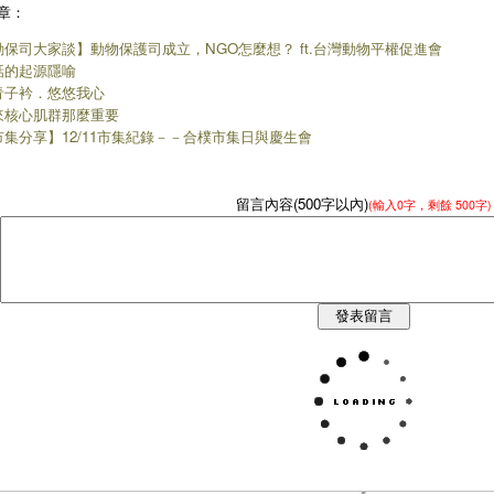
章：
動保司大家談】動物保護司成立，NGO怎麼想？ ft.台灣動物平權促進會
話的起源隱喻
青子衿．悠悠我心
來核心肌群那麼重要
市集分享】12/11市集紀錄－－合樸市集日與慶生會
留言內容(500字以內)
(輸入
0
字，剩餘
500字
)