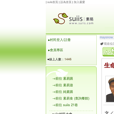
|
suiis首頁
|
設為首頁
|
加入最愛
玲瓏虹
想
●村民登入/註冊
maysnow..
現在位
●會員專區
●線上人數：
1446
生
→前往 素易購
→前往 素易遊
→前往 純素購
→前往 素易食 (查詢餐館)
→前往 suiis 21巷
文／蘇
suiis村民大會