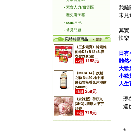
我離
- 素食人力/租賃區
未見
- 歷史電子報
- suiis月訊
其實
- 常見問題
快樂
限時特價商品
» 更多
《三多素寶》純素維
他命D3+B12+S.膜
日有
衣錠(3盒/組)
雖然
1188元
72折
大歡
《MIRADA》妖精
小歡
之吻 No.20 地中海
人生
羅勒雪松香氛沐浴露
(500ml)
359元
46折
現在
《永祿豐》芋頭丸
(3KG)~濃厚大甲芋
這也
頭香
718元
86折
※