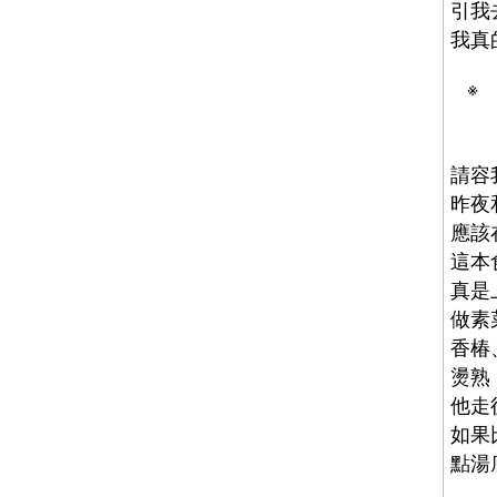
引我
我真
※
請容
昨夜
應該
這本
真是
做素
香椿
燙熟
他走
如果
點湯