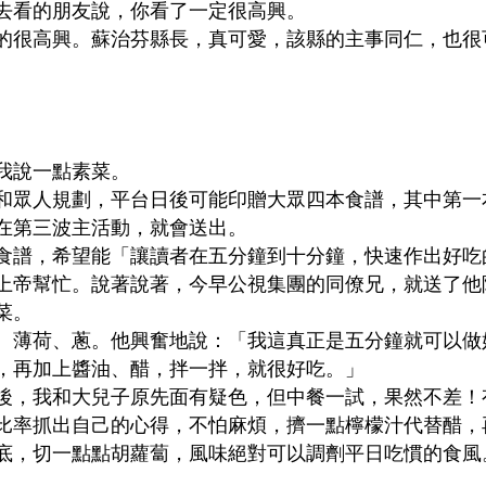
去看的朋友說，你看了一定很高興。
的很高興。蘇治芬縣長，真可愛，該縣的主事同仁，也很
我說一點素菜。
和眾人規劃，平台日後可能印贈大眾四本食譜，其中第一
在第三波主活動，就會送出。
食譜，希望能「讓讀者在五分鐘到十分鐘，快速作出好吃
上帝幫忙。說著說著，今早公視集團的同僚兄，就送了他
菜。
、薄荷、蔥。他興奮地說：「我這真正是五分鐘就可以做
，再加上醬油、醋，拌一拌，就很好吃。」
後，我和大兒子原先面有疑色，但中餐一試，果然不差！
比率抓出自己的心得，不怕麻煩，擠一點檸檬汁代替醋，
底，切一點點胡蘿蔔，風味絕對可以調劑平日吃慣的食風