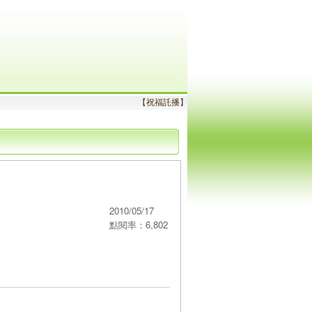
【
祝福託播
】
2010/05/17
點閱率：6,802