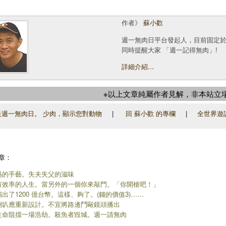
作者》
蘇小歡
週一無肉日平台發起人，目前固定
同時提醒大家 「週一記得無肉」!
詳細介紹...
※以上文章純屬作者見解，非本站立
週一無肉日。 少肉，顯示您對動物
|
回 蘇小歡 的專欄
|
全世界遊
章：
媽的手藝。失夫失父的滋味
有效率的人生。當另外的一個你來敲門。「你開槍吧！」
出了1200 億台幣。這樣、夠了。(錢的價值3)……
喇叭應重新設計。不宜將路邊鬥毆鏡頭播出
生命阻擋一場浩劫。殺魚者毀城。週一請無肉