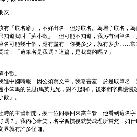
朋友：
該有「取名癖」，不好出名，但好取名。為屋子取名，為
只知道我叫「蘇小歡」，但可能不知道，我另有個筆名，
筆名可能幾十個，應有盡有，你要多少，就有多少……常
悶道：「這筆名是我嗎？這篇，是我寫的嗎？」
。
蘇小歡。
我進中國時報，因公須寫文章，我略害羞，於是取筆名，
是小笨馬的意思(馬英九兄，對不起啊)，後來翻字典慢慢
小歡」。
社時的主管離開，換一位同事回來當主管，他看到這名字
好嗎？」我內心暗笑，名字習慣後就變成理所當然，如什麼
文界就有許多怪咖。