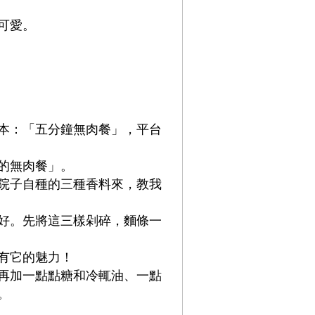
可愛。
本：「五分鐘無肉餐」，平台
的無肉餐」。
院子自種的三種香料來，教我
好。先將這三樣剁碎，麵條一
有它的魅力！
再加一點點糖和冷輒油、一點
。