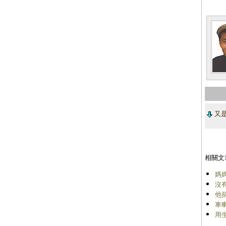
又是
相關文
媽
沒
他捐
車
用