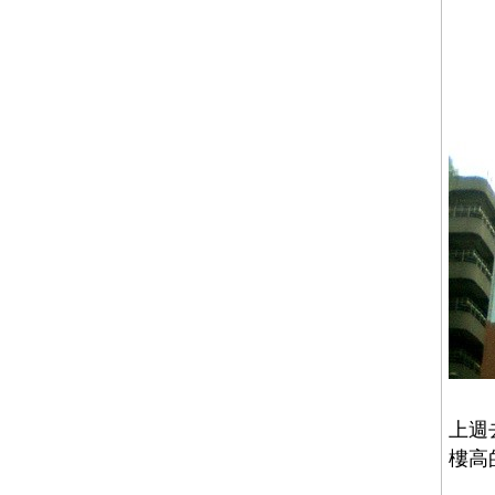
上週
樓高