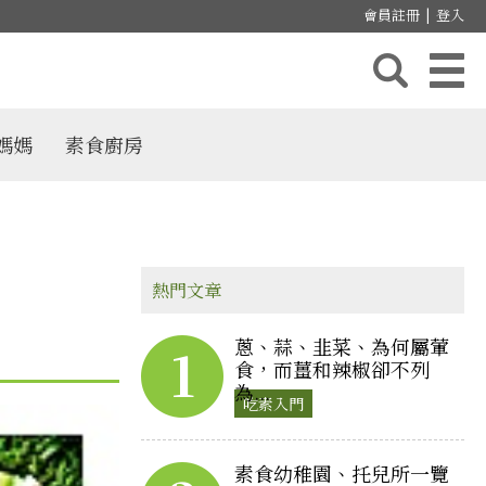
會員註冊
|
登入
媽媽
素食廚房
熱門文章
蔥、蒜、韭菜、為何屬葷
1
食，而薑和辣椒卻不列
為...
吃素入門
素食幼稚園、托兒所一覽