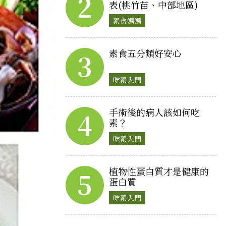
2
表(桃竹苗、中部地區)
素食媽媽
素食五分類好安心
3
吃素入門
手術後的病人該如何吃
4
素？
吃素入門
植物性蛋白質才是健康的
5
蛋白質
吃素入門