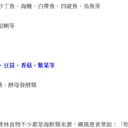
沙丁魚、海鰻、白帶魚、四破魚、烏魚等
蛤蜊等
、豆苗、香菇、紫菜等
精、酵母發酵類
普林食物不少都是海鮮類來源，痛風患者常說：「