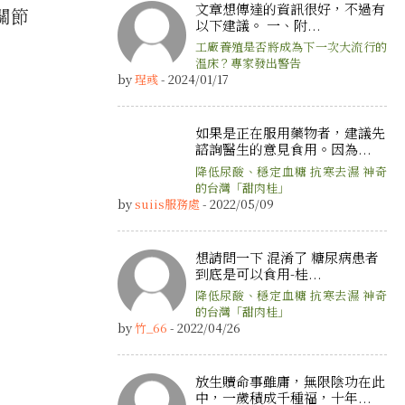
文章想傳達的資訊很好，不過有
關節
以下建議。 一、附...
工廠養殖是否將成為下一次大流行的
溫床？專家發出警告
by
珵彧
- 2024/01/17
如果是正在服用藥物者，建議先
諮詢醫生的意見食用。因為...
降低尿酸、穩定血糖 抗寒去濕 神奇
的台灣「甜肉桂」
by
suiis服務處
- 2022/05/09
想請問一下 混淆了 糖尿病患者
到底是可以食用-桂...
降低尿酸、穩定血糖 抗寒去濕 神奇
的台灣「甜肉桂」
by
竹_66
- 2022/04/26
放生贖命事雖庸，無限陰功在此
中，一歲積成千種福，十年...