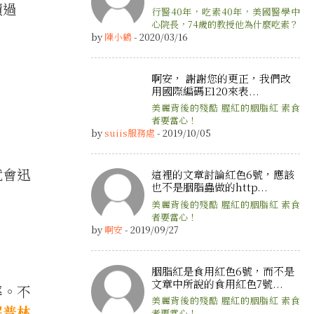
積過
行醫40年，吃素40年，美國醫學中
心院長，74歲的教授他為什麼吃素？
by
陳小鶴
- 2020/03/16
啊安， 謝謝您的更正，我們改
用國際編碼E120來表...
美麗背後的殘酷 腥紅的胭脂紅 素食
者要當心！
by
suiis服務處
- 2019/10/05
就會迅
這裡的文章討論紅色6號，應該
也不是胭脂蟲做的http...
美麗背後的殘酷 腥紅的胭脂紅 素食
者要當心！
by
啊安
- 2019/09/27
胭脂紅是食用紅色6號，而不是
文章中所說的食用紅色7號...
率。不
美麗背後的殘酷 腥紅的胭脂紅 素食
解普林
者要當心！