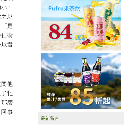
褊小，
姓之以
：「是
乃仁術
是以君
就問他
放了牠
「那麼
這回事
最新留言