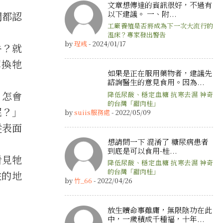
文章想傳達的資訊很好，不過有
以下建議。 一、附...
們都認
工廠養殖是否將成為下一次大流行的
溫床？專家發出警告
by
珵彧
- 2024/01/17
牛？就
掉換牠
如果是正在服用藥物者，建議先
諮詢醫生的意見食用。因為...
，怎會
降低尿酸、穩定血糖 抗寒去濕 神奇
的台灣「甜肉桂」
呢？」
by
suiis服務處
- 2022/05/09
從表面
想請問一下 混淆了 糖尿病患者
到底是可以食用-桂...
看見牠
降低尿酸、穩定血糖 抗寒去濕 神奇
的台灣「甜肉桂」
住的地
by
竹_66
- 2022/04/26
放生贖命事雖庸，無限陰功在此
中，一歲積成千種福，十年...