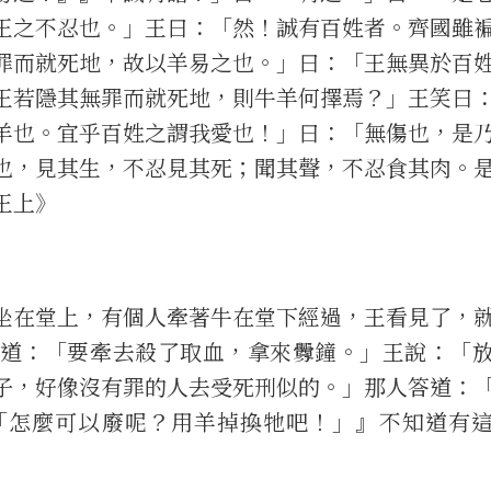
王之不忍也。」王曰：「然！誠有百姓者。齊國雖
罪而就死地，故以羊易之也。」曰：「王無異於百
王若隱其無罪而就死地，則牛羊何擇焉？」王笑曰
羊也。宜乎百姓之謂我愛也！」曰：「無傷也，是
也，見其生，不忍見其死；聞其聲，不忍食其肉。
王上》
在堂上，有個人牽著牛在堂下經過，王看見了，
道：「要牽去殺了取血，拿來釁鐘。」王說：「
子，好像沒有罪的人去受死刑似的。」那人答道：
「怎麼可以廢呢？用羊掉換牠吧！」』不知道有