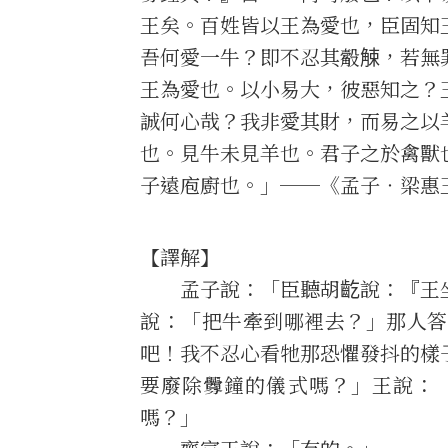
王矣。百姓皆以王為愛也，臣固知
吾何愛一牛？即不忍其觳觫，若無
王為愛也。以小易大，彼惡知之？
誠何心哉？我非愛其財，而易之以
也。見牛未見羊也。君子之於禽獸
子遠庖廚也。」──《孟子‧梁惠
【譯解】
孟子說：「臣聽胡齕說：『王坐
說：「把牛牽到哪裡去？」那人答
吧！我不忍心看牠那恐懼發抖的樣
要廢除釁鐘的儀式嗎？」王說：
嗎？」