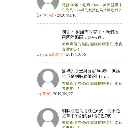
行醫40年，吃素40年，美國醫學中
心院長，74歲的教授他為什麼吃素？
by
陳小鶴
- 2020/03/16
啊安， 謝謝您的更正，我們改
用國際編碼E120來表...
美麗背後的殘酷 腥紅的胭脂紅 素食
者要當心！
by
suiis服務處
- 2019/10/05
這裡的文章討論紅色6號，應該
也不是胭脂蟲做的http...
美麗背後的殘酷 腥紅的胭脂紅 素食
者要當心！
by
啊安
- 2019/09/27
胭脂紅是食用紅色6號，而不是
文章中所說的食用紅色7號...
美麗背後的殘酷 腥紅的胭脂紅 素食
者要當心！