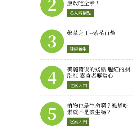
2
康改吃全素！
名人素觀點
藥草之王--紫花苜蓿
3
健康養生
美麗背後的殘酷 腥紅的胭
4
脂紅 素食者要當心！
吃素入門
植物也是生命啊？難道吃
5
素就不是殺生嗎？
吃素入門