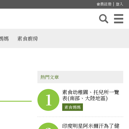
會員註冊
|
登入
媽媽
素食廚房
熱門文章
素食幼稚園、托兒所一覽
1
表(南部、大陸地區)
素食媽媽
印度明星阿米爾汗為了健