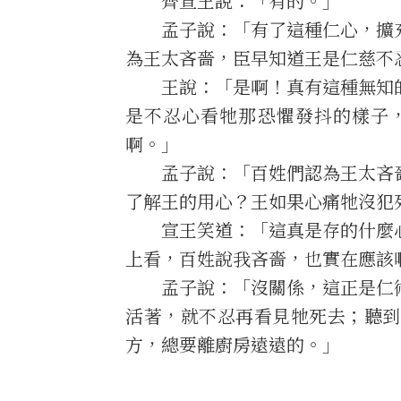
齊宣王說：「有的。」
孟子說：「有了這種仁心，擴充
為王太吝嗇，臣早知道王是仁慈不
王說：「是啊！真有這種無知的
是不忍心看牠那恐懼發抖的樣子
啊。」
孟子說：「百姓們認為王太吝嗇
了解王的用心？王如果心痛牠沒犯
宣王笑道：「這真是存的什麼心
上看，百姓說我吝嗇，也實在應該
孟子說：「沒關係，這正是仁術
活著，就不忍再看見牠死去；聽到
方，總要離廚房遠遠的。」