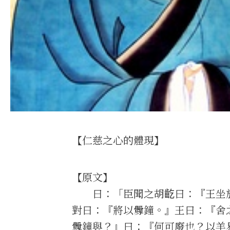
【仁慈之心的體現】
【原文】
曰：「臣聞之胡齕曰：『王坐於
對曰：『將以釁鐘。』王曰：『舍
釁鐘與？』曰：『何可廢也？以羊