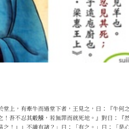
堂上，有牽牛而過堂下者，王見之，曰：『牛何
之！吾不忍其觳觫，若無罪而就死地。』對曰：『
易之！』』不識有諸？」曰：「有之。」曰：「是