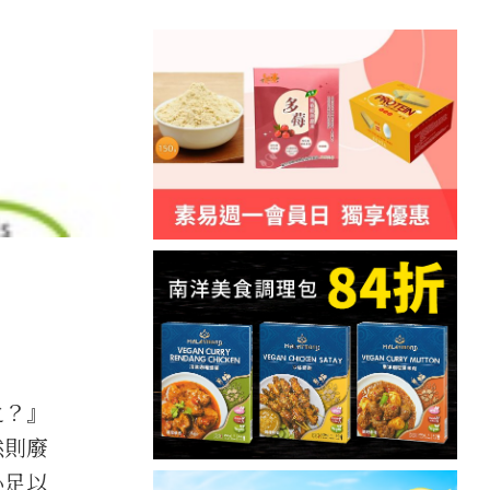
之？』
然則廢
心足以