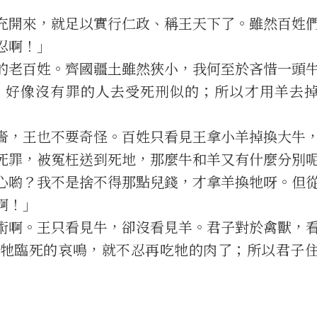
開來，就足以實行仁政、稱王天下了。雖然百姓
忍啊！」
老百姓。齊國疆土雖然狹小，我何至於吝惜一頭
，好像沒有罪的人去受死刑似的；所以才用羊去
，王也不要奇怪。百姓只看見王拿小羊掉換大牛
死罪，被冤枉送到死地，那麼牛和羊又有什麼分別
喲？我不是捨不得那點兒錢，才拿羊換牠呀。但
啊！」
啊。王只看見牛，卻沒看見羊。君子對於禽獸，
牠臨死的哀鳴，就不忍再吃牠的肉了；所以君子