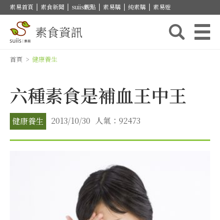
素易首頁
|
素食新聞
|
suiis觀點
|
素易購
|
純素購
|
素易遊
素食資訊
首頁
>
健康養生
六種素食是補血王中王
2013/10/30
人氣：92473
健康養生