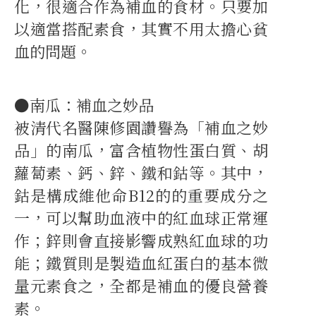
化，很適合作為補血的食材。只要加
以適當搭配素食，其實不用太擔心貧
血的問題。
●南瓜：補血之妙品
被清代名醫陳修園讚譽為「補血之妙
品」的南瓜，富含植物性蛋白質、胡
蘿蔔素、鈣、鋅、鐵和鈷等。其中，
鈷是構成維他命B12的的重要成分之
一，可以幫助血液中的紅血球正常運
作；鋅則會直接影響成熟紅血球的功
能；鐵質則是製造血紅蛋白的基本微
量元素食之，全都是補血的優良營養
素。