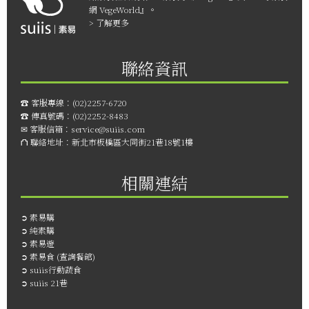
網 VegeWorld』。
> 了解更多
聯絡資訊
☎︎ 客服專線：
(02)2257-6720
☎︎ 傳真號碼：
(02)2252-8483
✉ 客服信箱：
service@suiis.com
⛫ 聯絡地址：
新北市板橋區大同街21巷18號1樓
相關連結
➲
素易購
➲
純素購
➲
素易遊
➲
素易食 (查詢餐館)
➲
suiis行動蔬食
➲
suiis 21巷