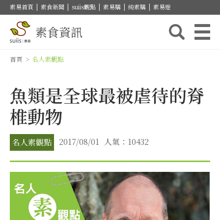
素易首頁
|
素食新聞
|
suiis觀點
|
素易購
|
純素購
|
素易遊
素食資訊
首頁
>
名人素觀點
魚類是全球最被虐待的脊
椎動物
2017/08/01
人氣：10432
名人素觀點