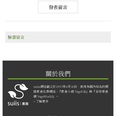
臉書留言
關於我們
suiis網站創立於1997年4月30日，前身為國內知名的網
路素食社群網站--『素食小館 VegeVill』與『全球素食
網 VegeWorld』。
> 了解更多