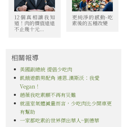
12個真相讓我知
更純淨的感動-吃
道！肉的價值遠遠
素後的五種改變
不止幾十元...
相關報導
美國副總統 提倡少吃肉
飢餓遊戲男配角 連恩.漢斯沃：我愛
Vegan！
趙薇我吃素願不再有災難
就溫室氣體減量而言，少吃肉比少開車更
有幫助
一家都吃素的世界傑出華人~劉德華