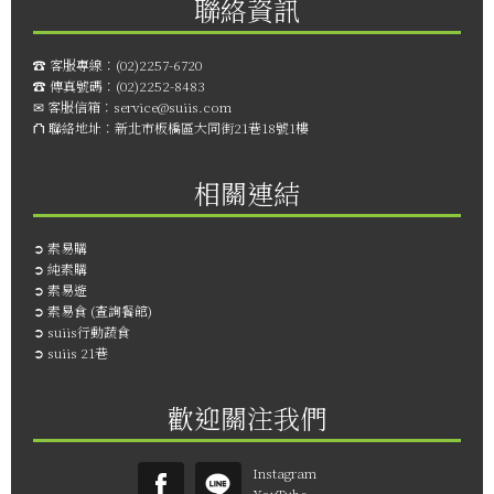
聯絡資訊
☎︎ 客服專線：
(02)2257-6720
☎︎ 傳真號碼：
(02)2252-8483
✉ 客服信箱：
service@suiis.com
⛫ 聯絡地址：
新北市板橋區大同街21巷18號1樓
相關連結
➲
素易購
➲
純素購
➲
素易遊
➲
素易食 (查詢餐館)
➲
suiis行動蔬食
➲
suiis 21巷
歡迎關注我們
Instagram
YouTube