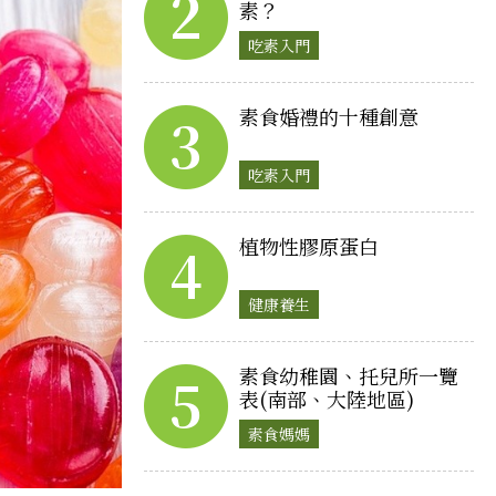
2
素？
吃素入門
素食婚禮的十種創意
3
吃素入門
植物性膠原蛋白
4
健康養生
素食幼稚園、托兒所一覽
5
表(南部、大陸地區)
素食媽媽