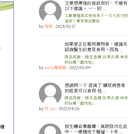
文章想傳達的資訊很好，不過有
以下建議。 一、附...
工廠養殖是否將成為下一次大流行的
溫床？專家發出警告
by
珵彧
- 2024/01/17
如果是正在服用藥物者，建議先
諮詢醫生的意見食用。因為...
降低尿酸、穩定血糖 抗寒去濕 神奇
的台灣「甜肉桂」
by
suiis服務處
- 2022/05/09
想請問一下 混淆了 糖尿病患者
到底是可以食用-桂...
降低尿酸、穩定血糖 抗寒去濕 神奇
的台灣「甜肉桂」
by
竹_66
- 2022/04/26
放生贖命事雖庸，無限陰功在此
中，一歲積成千種福，十年...