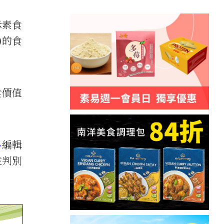
示素食
)的食
食價值
易
編輯
在判別