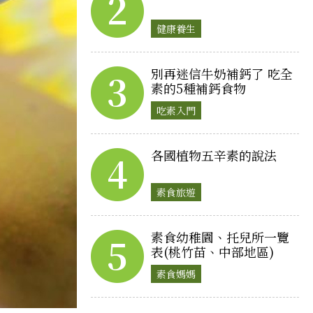
2
健康養生
別再迷信牛奶補鈣了 吃全
3
素的5種補鈣食物
吃素入門
各國植物五辛素的說法
4
素食旅遊
素食幼稚園、托兒所一覽
5
表(桃竹苗、中部地區)
素食媽媽