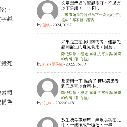
文章想傳達的資訊很好，不過有
以下建議。 一、附...
醛)，
工廠養殖是否將成為下一次大流行的
數字越
溫床？專家發出警告
by
珵彧
- 2024/01/17
如果是正在服用藥物者，建議先
諮詢醫生的意見食用。因為...
降低尿酸、穩定血糖 抗寒去濕 神奇
的台灣「甜肉桂」
可殺死
by
suiis服務處
- 2022/05/09
想請問一下 混淆了 糖尿病患者
到底是可以食用-桂...
黴素類
降低尿酸、穩定血糖 抗寒去濕 神奇
的台灣「甜肉桂」
被稱為
by
竹_66
- 2022/04/26
放生贖命事雖庸，無限陰功在此
中，一歲積成千種福，十年...