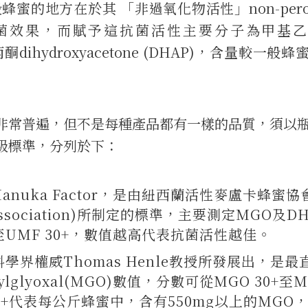
的地方在於其 「非過氧化物活性」non-perox
有優異的抗菌效果，而賦予這抗菌活性主要分子為甲基
基丙酮dihydroxyacetone (DHAP)，含量較一般
非常普遍，但不是每種產品都有一樣的品質，須以
級標準，分列於下：
 Manuka Factor，是由紐西蘭活性麥盧卡蜂蜜協
ey Association)所制定的標準，主要測定MGO及D
 至UMF 30+，數值越高代表抗菌活性越佳。
學界權威Thomas Henle教授所發展出，是最
glyoxal(MGO)數值，分數可從MGO 30+至M
50+代表每公斤蜂蜜中，含有550mg以上的MGO