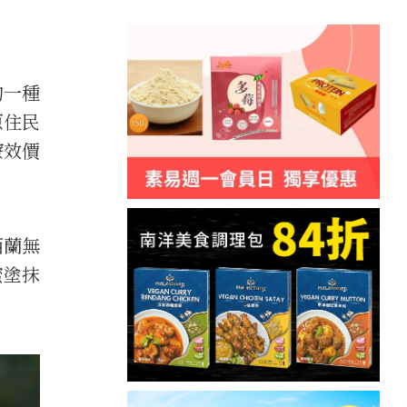
朵的一種
原住民
療效價
西蘭無
蜜塗抹