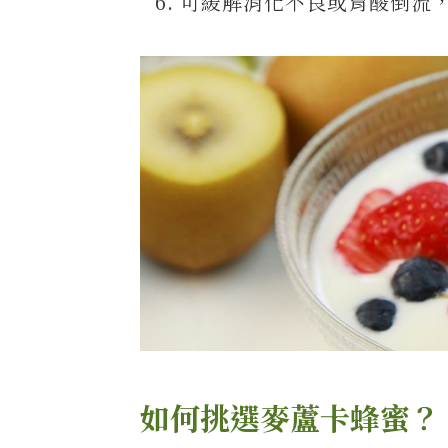
可緩解消化不良或胃酸倒流
如何挑選麥蘆卡蜂蜜？