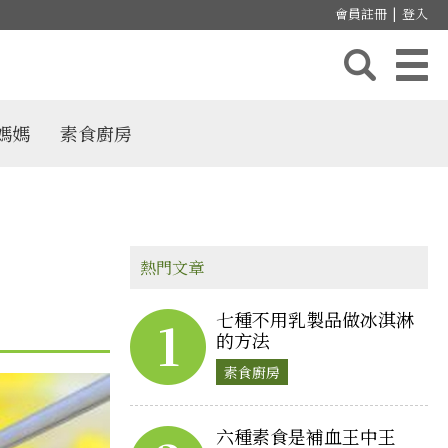
會員註冊
|
登入
媽媽
素食廚房
熱門文章
七種不用乳製品做冰淇淋
1
的方法
素食廚房
六種素食是補血王中王