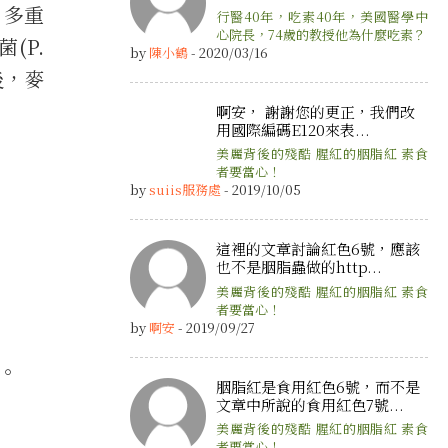
：多重
行醫40年，吃素40年，美國醫學中
心院長，74歲的教授他為什麼吃素？
菌(P.
by
陳小鶴
- 2020/03/16
後，麥
啊安， 謝謝您的更正，我們改
用國際編碼E120來表...
美麗背後的殘酷 腥紅的胭脂紅 素食
者要當心！
by
suiis服務處
- 2019/10/05
這裡的文章討論紅色6號，應該
也不是胭脂蟲做的http...
美麗背後的殘酷 腥紅的胭脂紅 素食
者要當心！
by
啊安
- 2019/09/27
。
胭脂紅是食用紅色6號，而不是
文章中所說的食用紅色7號...
美麗背後的殘酷 腥紅的胭脂紅 素食
者要當心！