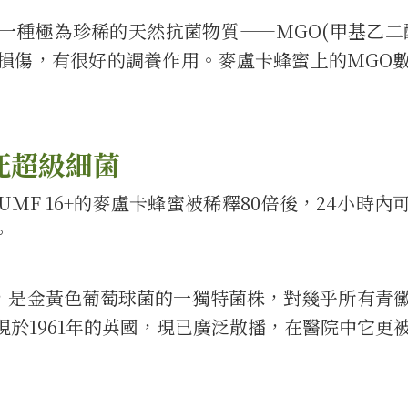
一種極為珍稀的天然抗菌物質——MGO(甲基乙二
損傷，有很好的調養作用。麥盧卡蜂蜜上的MGO
死超級細菌
MF 16+的麥盧卡蜂蜜被稀釋80倍後，24小時內
。
)，是金黃色葡萄球菌的一獨特菌株，對幾乎所有青
現於1961年的英國，現已廣泛散播，在醫院中它更