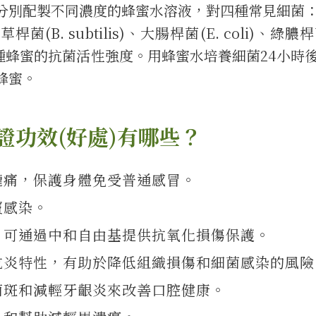
分別配製不同濃度的蜂蜜水溶液，對四種常見細菌
B. subtilis)、大腸桿菌(E. coli)、綠膿桿
對比兩種蜂蜜的抗菌活性強度。用蜂蜜水培養細菌24小時
蜂蜜。
證功效(好處)有哪些？
嚨痛，保護身體免受普通感冒。
竇感染。
，可通過中和自由基提供抗氧化損傷保護。
抗炎特性，有助於降低組織損傷和細菌感染的風險
菌斑和減輕牙齦炎來改善口腔健康。