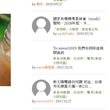
by
啊安
- 2019/09/27
國家有機標準委員會（nosb）
聲明，2018年起，卡...
「食用膠」大解密，素食者必知
by
pinkPinky
- 2019/07/31
To sweet1019 我們先移除這兩
間資訊
素食幼稚園、托兒所一覽表(南部、
大陸地區)
by
suiis服務處
- 2017/12/11
新太陽雙語幼兒園 地址：台南
市永康區大橋一街231...
素食幼稚園、托兒所一覽表(南部、
大陸地區)
by
sweet1019
- 2017/11/27