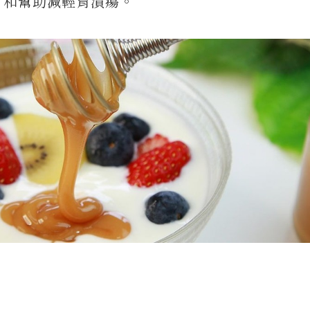
，和幫助減輕胃潰瘍。