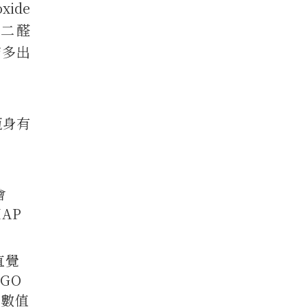
ide
乙二醛
蜂蜜多出
瓶身有
會
HAP
直覺
GO
，數值