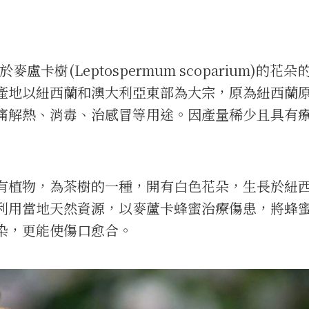
於麥盧卡樹(Leptospermum scoparium)的花
產地以紐西蘭和澳大利亞東部為大宗，原為紐西蘭
痛解熱、消毒、治感冒等用途。因產量稀少且具有
有植物，為茶樹的一種，開有白色花朵，生長於紐
利用當地天然資源，以麥蘆卡蜂蜜治療傷患，將蜂
染，更能使傷口愈合。