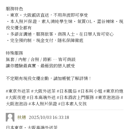
服務特色
・東京・大阪飯店直送，不用奔波即可享受
・本人照片保證，素人清純學生妹・氣質OL・澀谷辣妹・現
役女優全都有
・多語言溝通，服務旅客・商務人士・在日華人皆可安心
・完全預約制，現金支付，隱私保障徹底
特殊服務
無套 / 內射 / 合照 / 錄影 … 皆可商談
讓你體驗最真實、最極致的戀人感受
不定期有現役女優出勤，請加帳號了解詳情！
#東京外送茶 #大阪外送茶 #日本風俗 #日本叫小姐 #東京約炮
#大阪夜遊 #日本高端外送 #日本酒店上門服務 #東京泡泡浴 #
大阪泡泡浴 #本人照片保證 #日本素人女孩
秋穗
2025/10/03 16:33:18
日本東京・大阪高端外送茶