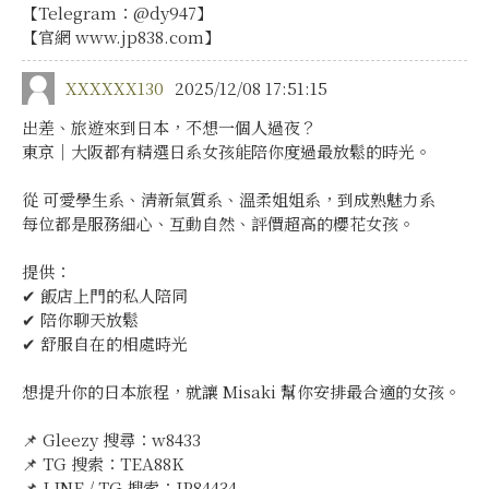
【Telegram：@dy947】
【官網 www.jp838.com】
XXXXXX130
2025/12/08 17:51:15
出差、旅遊來到日本，不想一個人過夜？
東京｜大阪都有精選日系女孩能陪你度過最放鬆的時光。
從 可愛學生系、清新氣質系、溫柔姐姐系，到成熟魅力系
每位都是服務細心、互動自然、評價超高的櫻花女孩。
提供：
✔ 飯店上門的私人陪同
✔ 陪你聊天放鬆
✔ 舒服自在的相處時光
想提升你的日本旅程，就讓 Misaki 幫你安排最合適的女孩。
📌 Gleezy 搜尋：w8433
📌 TG 搜索：TEA88K
📌 LINE / TG 搜索：JP84434