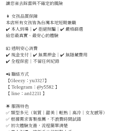
讓您省去踩雷與不確定的風險
👩 女孩品質保障
本店所有女孩皆為台灣本地短期兼職
✔️ 本人到場｜✔️ 拒絕照騙｜✔️ 嚴格篩選
給您最真實、最安心的體驗
💴 透明安心消費
✔️ 現金支付｜✔️ 無需押金｜✔️ 無隱藏費用
✔️ 全程保密｜不留任何紀錄
📲 聯絡方式
【Gleezy：yu3327】
【 Telegram：@y5582 】
【 line：an12211 】
🌟 服務特色
✅ 類型多元（氣質｜甜美｜輕熟｜高冷｜女友感等）
✅ 根據需求客製推薦，不浪費時間試錯
✅ 初次體驗友善，流程簡單清楚