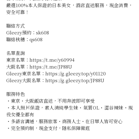
嚴選100%本人保證的日本美女，酒店直送服務，現金消費，
安全可靠！
聯絡方式
Gleezy預約：sk608
聯絡秋穗：qs608
名單查詢
東京名單：https://t.me/y60994
大阪名單：https://t.me/JP88U
Gleezy東京名單：https://g.gleezy.top/y01120
Gleezy大阪名單：https://g.gleezy.top/JP88U
服務特色
・東京・大阪飯店直送，不用奔波即可享受
・本人照片保證，素人清純學生妹・氣質OL・澀谷辣妹・現
役女優全都有
・多語言溝通，服務旅客・商務人士・在日華人皆可安心
・完全預約制，現金支付，隱私保障徹底