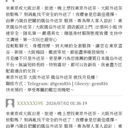
來東京或大阪出差、旅遊，晚上想找東京外送茶、大阪外送茶
放鬆嗎？ 別再亂找不安全的外送了！夜櫻會是您最佳選擇。
由夢乃親自把關的風俗外送茶 服務，專為華人客人設計： 東
京風俗外送茶 / 大阪風俗外送茶 酒店飯店上門 :出張叫小姐 快
速安全，隱私第一 嚴選美女：顏值身材服務態度皆優 支持中
文溝通，第一次玩也超安心
從輕鬆聊天、身體按摩，到火辣的全套服務，讓您在東京澀
谷、新宿、大阪梅田、難波等地，都能盡享極致愉悅。
月見樓不只是外送茶，更是夢乃為您推薦的優質日本風俗外送
平台。無論短時長時、特別喜好，都可以告訴我，我會盡力匹
配最適合的女孩。
東京外送茶 大阪外送茶 風俗外送茶 就找月見樓！
聯絡方式：Telegram: @gem816 | Gleezy: gem816
快來預約，享受專屬的難忘夜晚吧～
XXXXXX195
2026/07/02 01:36:19
來東京或大阪出差、旅遊，晚上想找東京外送茶、大阪外送茶
放鬆嗎？ 別再亂找不安全的外送了！夜櫻會是您最佳選擇。
由夢乃親自把關的風俗外送茶 服務，專為華人客人設計： 東