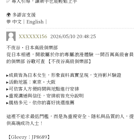
✅ 專人引導，讓新手也能輕鬆上手
🌍 多語言支援
💬 中文｜English｜
XXXXXX156
2026/05/10 20:48:25
不夜谷・日本高級俱樂部
從日本相遇，開啟屬於你的專屬浪漫體驗 一間百萬高級會員
的俱樂部 谷歌可查 【不夜谷高級俱樂部】
▸成員皆為日本女生，形象資料真實呈現，支持影片驗證
▸活動地區：東京・大阪
▸可依客人方便時間與地點進行安排
▸重視溝通與信任，安排前皆充分說明
▸風格多元，依你的喜好挑選推薦
這裡不追求最低門檻，而是為重視安全、隱私與品質的人，提
供高端成功人士！
【Gleezy：JP8689】