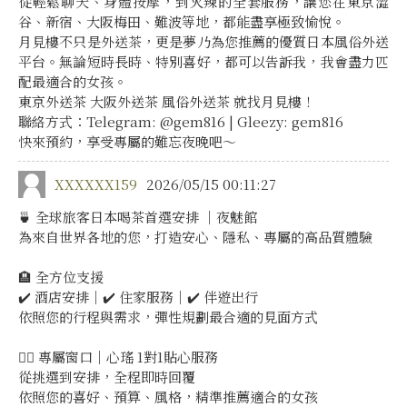
從輕鬆聊天、身體按摩，到火辣的全套服務，讓您在東京澀
谷、新宿、大阪梅田、難波等地，都能盡享極致愉悅。
月見樓不只是外送茶，更是夢乃為您推薦的優質日本風俗外送
平台。無論短時長時、特別喜好，都可以告訴我，我會盡力匹
配最適合的女孩。
東京外送茶 大阪外送茶 風俗外送茶 就找月見樓！
聯絡方式：Telegram: @gem816 | Gleezy: gem816
快來預約，享受專屬的難忘夜晚吧～
XXXXXX159
2026/05/15 00:11:27
🍵 全球旅客日本喝茶首選安排 ｜夜魅館
為來自世界各地的您，打造安心、隱私、專屬的高品質體驗
🏨 全方位支援
✔️ 酒店安排｜✔️ 住家服務｜✔️ 伴遊出行
依照您的行程與需求，彈性規劃最合適的見面方式
💁‍♀️ 專屬窗口｜心瑤 1對1貼心服務
從挑選到安排，全程即時回覆
依照您的喜好、預算、風格，精準推薦適合的女孩