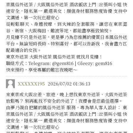
京風俗外送茶 / 大阪風俗外送茶 酒店飯店上門 :出張叫小姐 快
速安全，隱私第一 嚴選美女：顏值身材服務態度皆優 支持中
文溝通，第一次玩也超安心
從輕鬆聊天、身體按摩，到火辣的全套服務，讓您在東京澀
谷、新宿、大阪梅田、難波等地，都能盡享極致愉悅。
月見樓不只是外送茶，更是夢乃為您推薦的優質日本風俗外送
平台。無論短時長時、特別喜好，都可以告訴我，我會盡力匹
配最適合的女孩。
東京外送茶 大阪外送茶 風俗外送茶 就找月見樓！
聯絡方式：Telegram: @gem816 | Gleezy: gem816
快來預約，享受專屬的難忘夜晚吧～
XXXXXX195
2026/07/02 01:36:13
來東京或大阪出差、旅遊，晚上想找東京外送茶、大阪外送茶
放鬆嗎？ 別再亂找不安全的外送了！夜櫻會是您最佳選擇。
由夢乃親自把關的風俗外送茶 服務，專為華人客人設計： 東
京風俗外送茶 / 大阪風俗外送茶 酒店飯店上門 :出張叫小姐 快
速安全，隱私第一 嚴選美女：顏值身材服務態度皆優 支持中
文溝通，第一次玩也超安心