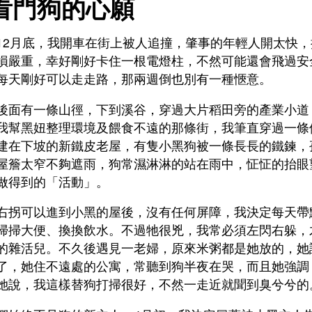
看門狗的心願
12月底，我開車在街上被人追撞，肇事的年輕人開太快
損嚴重，幸好剛好卡住一根電燈柱，不然可能還會飛過安
每天剛好可以走走路，那兩週倒也別有一種愜意。
後面有一條山徑，下到溪谷，穿過大片稻田旁的產業小道
我幫黑妞整理環境及餵食不遠的那條街，我筆直穿過一條
建在下坡的新鐵皮老屋，有隻小黑狗被一條長長的鐵鍊，
屋簷太窄不夠遮雨，狗常濕淋淋的站在雨中，怔怔的抬眼
做得到的「活動」。
右拐可以進到小黑的屋後，沒有任何屏障，我決定每天帶
掃掃大便、換換飲水。不過牠很兇，我常必須左閃右躲，
的雜活兒。不久後遇見一老婦，原來米粥都是她放的，她
了，她住不遠處的公寓，常聽到狗半夜在哭，而且她強調
她說，我這樣替狗打掃很好，不然一走近就聞到臭兮兮的