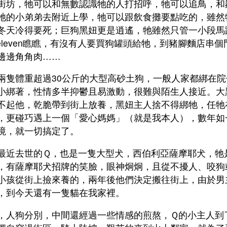
街坊，牠可以和無數認識牠的人打招呼，牠可以追鳥，和
牠的小弟弟去附近上學，牠可以跟飲食攤要點吃的，雖然
冬天冷得要死；巨狗黑妞更是逍遙，牠雖然只管一小段馬
-eleven瞧瞧，有沒有人要買狗罐頭給牠，到豬腳麵店串
邊邊角角肉……
兩隻體重超過30公斤的大型高砂土狗，一般人家都綁在
小綁著，性情多半抑鬱且易激動，很難與陌生人接近。大
不起他，乾脆帶到街上放養，黑妞主人捨不得綁牠，任牠
，更碰巧遇上一個「愛心媽媽」（就是我本人），數年如
境，就一切搞定了。
最近去世的Ｑ，也是一隻大型犬，西伯利亞薩摩耶犬，牠
，有薩摩耶犬招牌的笑臉，眼神炯炯，且從不擾人、咬狗
小孩從街上撿來養的，兩年後他們決定搬往街上，由於男
，到今天還有一隻貓在我家裡。
，人狗分別，中間還經過一些情感的煎熬，Ｑ的小主人到