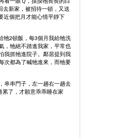
再看一眼Ｑ，摸摸牠長長的白
回去新家，被招待一頓，又送
要近個把月才能心情平靜下
給牠2頓飯，每3個月我給牠洗
氣，牠絕不踏進我家，平常也
怕我抓牠進院子。鄰居提到我
每次都為了喊牠進來，而牠要
，串串門子，左一趟右一趟去
倦累了，才願意乖乖睡在家