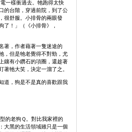
電一樣衝過去。牠跑得太快
口的台階，穿過前院，到了公
，很舒服。小排骨的兩眼發
狗了！」（《小排骨》，
名著，作者藉著一隻迷途的
牠，但是牠老覺得不對勁，尤
上鑲有小鑽石的項圈，還趁著
盯著牠大笑，決定一溜了之。
知道，狗是不是真的喜歡跟我
大型的老狗Ｑ。對比我家裡的
：大黑的生活領域雖只是一個