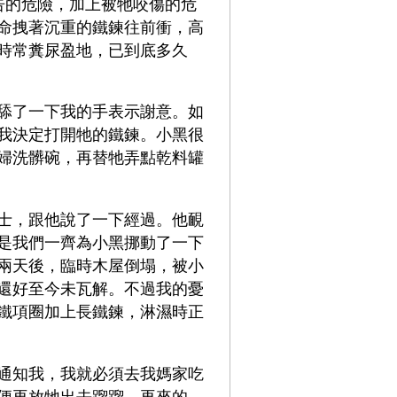
告的危險，加上被牠咬傷的危
命拽著沉重的鐵鍊往前衝，高
時常糞尿盈地，已到底多久
舔了一下我的手表示謝意。如
我決定打開牠的鐵鍊。小黑很
婦洗髒碗，再替牠弄點乾料罐
士，跟他說了一下經過。他靦
是我們一齊為小黑挪動了一下
兩天後，臨時木屋倒塌，被小
還好至今未瓦解。不過我的憂
鐵項圈加上長鐵鍊，淋濕時正
通知我，我就必須去我媽家吃
便再放牠出去蹓蹓。再來的，