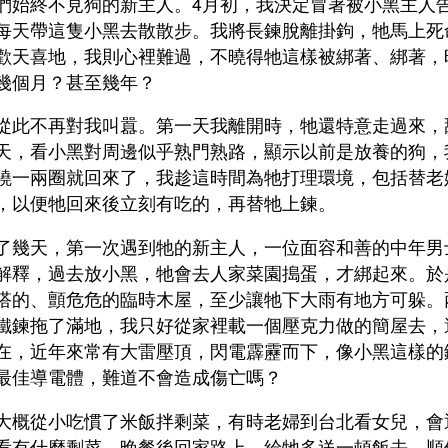
們始終不見狗的新主人。4月初，我決定冒著被小黑主人
每天帶這隻小黑去散散步。我將長鍊脫離掛鉤，牠馬上死
歡天喜地，我則心裡難過，不曉得牠這樣被綁著、綁著，
幾個月？甚至幾年？
從此不再對我叫囂。第一天我離開時，牠還特意走過來，
天，看小黑對周邊似乎熟門熟路，顯示以前是放養的狗，
繞一兩圈就回來了，我趁這時間為牠打理環境，包括替老
，以便牠回來後立刻有吃的，再替牠上鍊。
了幾天，第一次遇到牠的新主人，一位面容和善的中年男
解釋，過去放小黑，牠會去人家菜園搗蛋，才綁起來。於
搭的、顫危危的臨時木屋，至少讓牠下大雨有地方可躲。
鐵鍊拖了滿地，我只好從家裡載一個壓克力做的簡屋去，
在，近年來常有大雷壓頂，閃電霹靂而下，像小黑這樣的
最佳導電體，難道不會造成傷亡嗎？
大概從小吃慣了米飯拌剩菜，有時老婦到台北看女兒，會
看有什麼剩菜，晚餐後回家路上，給牠多送一頓飯去，順