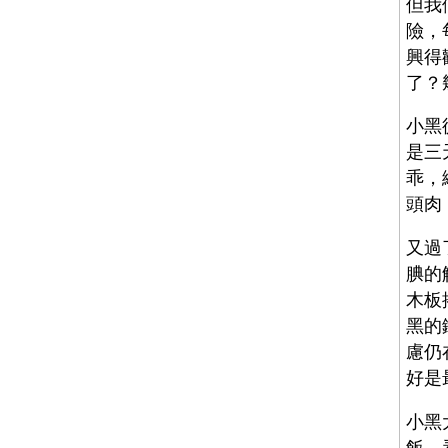
但我
險，
興得
了？
小黑
是三
乖，
頭肉
又過
腆的
木板
黑的
慮仍
好是
小黑
飯，