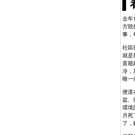
▌
去年
方毀
事，
社區
就是
直籠
冷，
唯一
便道
盆、
環境
月死
了，