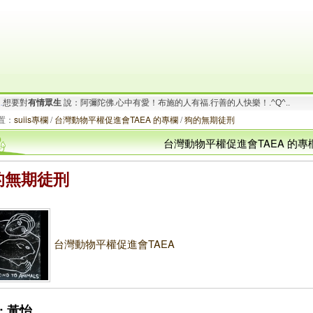
要對
有情眾生
說：阿彌陀佛.一切唯心造！啟動善的循環.創造幸福無限！_/_
.
想要對
有情眾生
說：阿彌陀佛.心中有愛！布施的人有福.行善的人快樂！.^Q^..
置：
suiis專欄
/
台灣動物平權促進會TAEA 的專欄
/
狗的無期徒刑
台灣動物平權促進會TAEA 的專
的無期徒刑
台灣動物平權促進會TAEA
: 黃怡