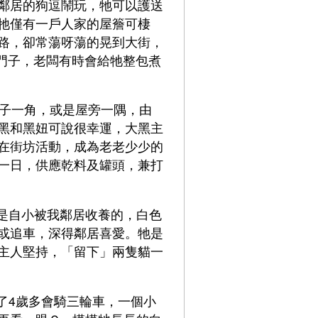
鄰居的狗逗鬧玩，牠可以護送
牠僅有一戶人家的屋簷可棲
路，卻常蕩呀蕩的晃到大街，
個門子，老闆有時會給牠整包煮
院子一角，或是屋旁一隅，由
黑和黑妞可說很幸運，大黑主
在街坊活動，成為老老少少的
一日，供應乾料及罐頭，兼打
是自小被我鄰居收養的，白色
或追車，深得鄰居喜愛。牠是
主人堅持，「留下」兩隻貓一
了4歲多會騎三輪車，一個小