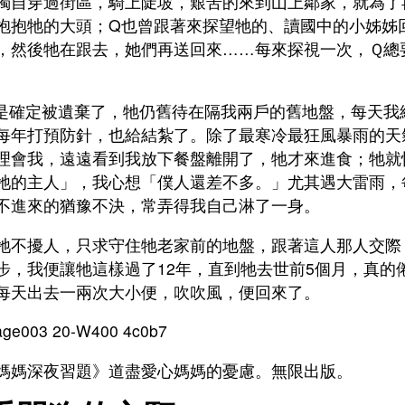
獨自穿過街區，騎上陡坡，艱苦的來到山上鄰家，就為了
抱抱牠的大頭；Q也曾跟著來探望牠的、讀國中的小姊姊
，然後牠在跟去，她們再送回來……每來探視一次，Ｑ總
是確定被遺棄了，牠仍舊待在隔我兩戶的舊地盤，每天我
每年打預防針，也給結紮了。除了最寒冷最狂風暴雨的天
理會我，遠遠看到我放下餐盤離開了，牠才來進食；牠就
牠的主人」，我心想「僕人還差不多。」尤其遇大雷雨，
不進來的猶豫不決，常弄得我自己淋了一身。
牠不擾人，只求守住牠老家前的地盤，跟著這人那人交際
步，我便讓牠這樣過了12年，直到牠去世前5個月，真的
每天出去一兩次大小便，吹吹風，便回來了。
媽媽深夜習題》道盡愛心媽媽的憂慮。無限出版。