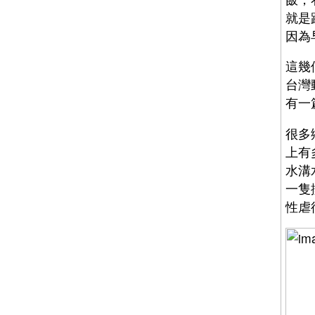
就是
因為
這幾
台灣
有一
很多
上有
水溝
一隻
性虐