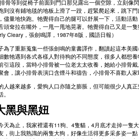
排骨等到從椅子前面到門口那兒露出一個空隙，立刻像閃
跑到沒有鋪地毯的地板上滑了一跤，趕緊爬起來，跳下門
，儘量地快跑。牠覺得自己的腿可以舒展一下，活動活動
舌頭耷拉在嘴外，一甩一甩地晃著。牠覺得自己又是一隻
erly Cleary，張劍鳴譯，1987年8版，國語日報）
子為了重新蒐集一些張劍鳴的童書譯作，翻讀起這本美國
細數牠遇到各式各樣人對待狗的不同態度，很多人都想養
前引這段，當時小排骨被一位老太太收養，她給小排骨戴
聚會，讓小排骨表演口含煙斗和禱告，小排骨不喜歡人家
的人越來越多，愛狗人口亦隨之膨脹，但可能很少人真正
活。
大黑與黑妞
今天為止，我家裡還有11狗、4隻貓，4月底才走掉一隻
友，街上我熟識的兩隻大狗，好像生活得更多采多姿一點