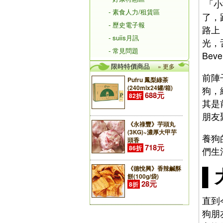
「小
- 素食人力/租賃區
了，
- 歷史電子報
路上
- suiis月訊
光，
- 常見問題
Bev
限時特價商品
» 更多
前陣
Pufru 鳳梨綠茶
(240mlx24罐/箱)
狗，
688元
82折
其是
朋友
《永祿豐》芋頭丸
(3KG)~濃厚大甲芋
養狗
頭香
718元
86折
們生
▌
《德悅興》香辣鹹酥
餅(100g/袋)
28元
8折
直到
狗朋