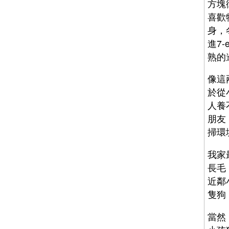
方塊
喜歡
身，
進7
熟的
像這
於從
人養
朋友
掃環
我家
長毛
近鄰
隻狗
當然