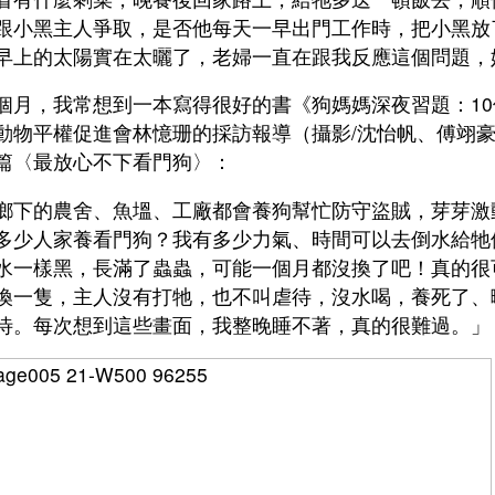
跟小黑主人爭取，是否他每天一早出門工作時，把小黑放
早上的太陽實在太曬了，老婦一直在跟我反應這個問題，
個月，我常想到一本寫得很好的書《狗媽媽深夜習題：1
動物平權促進會林憶珊的採訪報導（攝影/沈怡帆、傅翊豪
篇〈最放心不下看門狗〉：
鄉下的農舍、魚塭、工廠都會養狗幫忙防守盜賊，芽芽激
多少人家養看門狗？我有多少力氣、時間可以去倒水給牠
水一樣黑，長滿了蟲蟲，可能一個月都沒換了吧！真的很
換一隻，主人沒有打牠，也不叫虐待，沒水喝，養死了、
待。每次想到這些畫面，我整晚睡不著，真的很難過。」