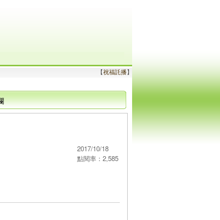
【
祝福託播
】
欄
2017/10/18
點閱率：2,585