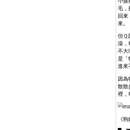
小孩
毛，
回來
來。
但Ｑ
澡，
不大
是「
進來
因為
散散
裡，
《狗