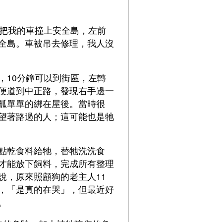
，把我的車撞上安全島，左前
全島。車被吊去修理，我人沒
，10分鐘可以到街區，左轉
便道到中正路，發現右手邊一
孤單單的綁在屋後。當時很
望著路過的人；這可能也是牠
點乾食料給牠，替牠洗洗食
才能放下飼料，完成所有整理
說，原來照顧狗的老主人11
，「是真的在哭」，但最近好
。