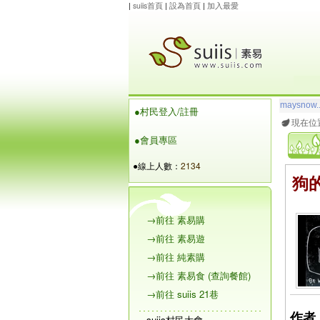
|
suiis首頁
|
設為首頁
|
加入最愛
玲瓏虹
想
●村民登入/註冊
maysnow..
現在位
●會員專區
●線上人數：
2134
狗
→前往 素易購
→前往 素易遊
→前往 純素購
→前往 素易食 (查詢餐館)
→前往 suiis 21巷
作者 
suiis村民大會