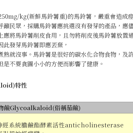
度高於250mg/kg(新鮮馬鈴薯重)的馬鈴薯，嚴重會造成
呼籲民眾，採購馬鈴薯應挑選沒有發芽的產品，應
上應將馬鈴薯削皮食用，且勿將削皮後馬鈴薯放置
因此發芽馬鈴薯即應丟棄，
煮熟就沒事。馬鈴薯是很好的碳水化合物食物，及
但是不要貪圖小小的方便而影響了健康。
loid)特性
Glycoalkaloid(俗稱茄鹼)
系統膽鹼酯酵素活性anticholinesterase