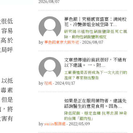
2026/08/07
夢色館｜究極感官盛宴：清純校
量很低
花、冷艷御姐全城空降 T...
，容易
研究揭示植物性硝酸鹽降低死亡風
險，動物性硝酸鹽則相反
能高於
by
夢色館東京大阪外送
- 2026/08/07
生局呼
文章想傳達的資訊很好，不過有
以下建議。 一、附...
工廠養殖是否將成為下一次大流行的
溫床？專家發出警告
 以抵
by
珵彧
- 2024/01/17
然毒素
，但是
如果是正在服用藥物者，建議先
諮詢醫生的意見食用。因為...
殖，將
降低尿酸、穩定血糖 抗寒去濕 神奇
危害有
的台灣「甜肉桂」
by
suiis服務處
- 2022/05/09