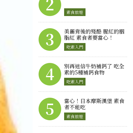
2
素食旅遊
美麗背後的殘酷 腥紅的胭
3
脂紅 素食者要當心！
吃素入門
別再迷信牛奶補鈣了 吃全
4
素的5種補鈣食物
吃素入門
當心！日本摩斯漢堡 素食
5
者不能吃
素食旅遊