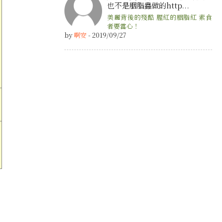
也不是胭脂蟲做的http...
美麗背後的殘酷 腥紅的胭脂紅 素食
者要當心！
by
啊安
- 2019/09/27