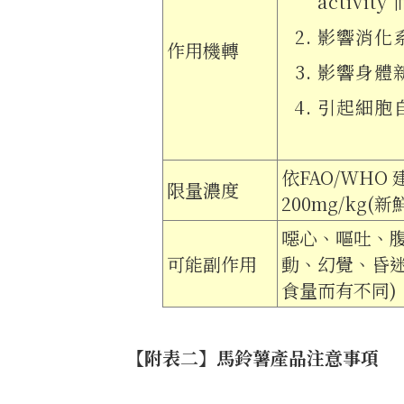
activi
影響消化
作用機轉
影響身體
引起細胞
依FAO/WHO 
限量濃度
200mg/kg(
噁心、嘔吐、
可能副作用
動、幻覺、昏迷甚
食量而有不同)
【附表二】馬鈴薯產品注意事項