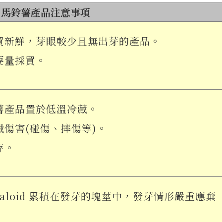
馬鈴薯產品注意事項
買新鮮，芽眼較少且無出芽的產品。
要量採買。
薯產品置於低溫冷藏。
械傷害(碰傷、摔傷等)。
存。
alkaloid 累積在發芽的塊莖中，發芽情形嚴重應棄