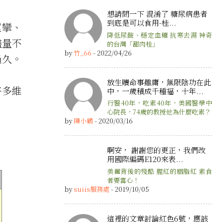
想請問一下 混淆了 糖尿病患者
到底是可以食用-桂...
痙攣、
降低尿酸、穩定血糖 抗寒去濕 神奇
儘量不
的台灣「甜肉桂」
by
竹_66
- 2022/04/26
過久。
放生贖命事雖庸，無限陰功在此
許多維
中，一歲積成千種福，十年...
行醫40年，吃素40年，美國醫學中
心院長，74歲的教授他為什麼吃素？
by
陳小鶴
- 2020/03/16
啊安， 謝謝您的更正，我們改
用國際編碼E120來表...
美麗背後的殘酷 腥紅的胭脂紅 素食
者要當心！
by
suiis服務處
- 2019/10/05
這裡的文章討論紅色6號，應該