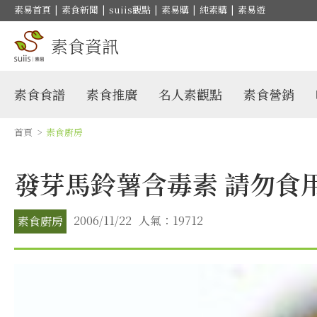
素易首頁
|
素食新聞
|
suiis觀點
|
素易購
|
純素購
|
素易遊
素食資訊
素食食譜
素食推廣
名人素觀點
素食營銷
首頁
>
素食廚房
發芽馬鈴薯含毒素 請勿食
2006/11/22
人氣：19712
素食廚房