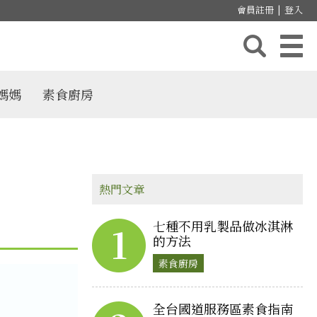
會員註冊
|
登入
媽媽
素食廚房
熱門文章
七種不用乳製品做冰淇淋
1
的方法
素食廚房
全台國道服務區素食指南