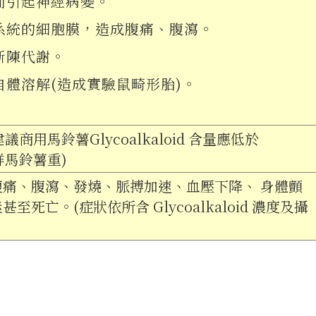
ty 而引起神經病變。
系統的細胞膜，造成腹痛、腹瀉。
新陳代謝。
自體溶解(造成實驗鼠畸形胎)。
建議商用馬鈴薯Glycoalkaloid 含量應低於
新鮮馬鈴薯重)
腹痛、腹瀉、發燒、脈搏加速、血壓下降、 身體顫
至死亡。(症狀依所含 Glycoalkaloid 濃度及攝