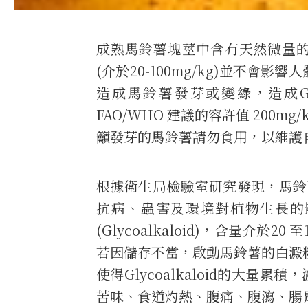
成熟馬鈴薯塊莖中含有天然微量的配醣生
(介於20-100mg/kg)並不會
造成馬鈴薯發芽或變綠，造成Gly
FAO/WHO 建議的容許值 200
籲發芽的馬鈴薯請勿食用，以維護
根據衛生局檢驗室研究發現，馬鈴薯等茄
抗病、蟲害及環境對植物生長的
(Glycoalkaloid)，含量介於
若因儲存不當，啟動馬鈴薯的白澱
使得Glycoalkaloid的大量累
苦味、食道灼熱、腹痛、腹瀉、腸