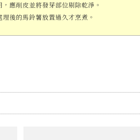
用，應削皮並將發芽部位剔除乾淨。
處理後的馬鈴薯放置過久才烹煮。