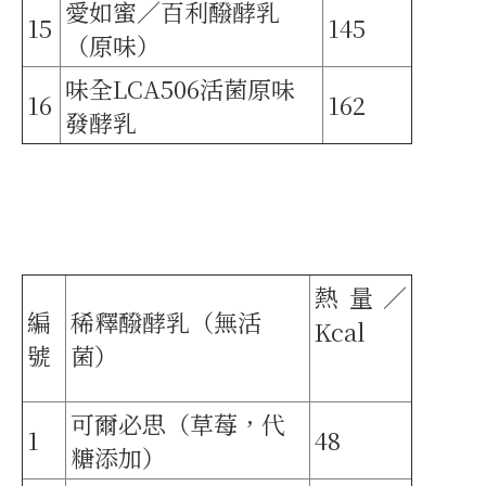
愛如蜜／百利醱酵乳
15
145
（原味）
味全LCA506活菌原味
16
162
發酵乳
熱量／
編
稀釋醱酵乳（無活
Kcal
號
菌）
可爾必思（草莓，代
1
48
糖添加）