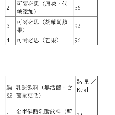
可爾必思（原味，代
2
56
糖添加）
可爾必思（胡蘿蔔蘋
3
92
果）
4
可爾必思（芒果）
96
熱量／
編
乳酸飲料（無活菌、含
Kcal
號
菌量更低）
金車健酪乳酸飲料（藍