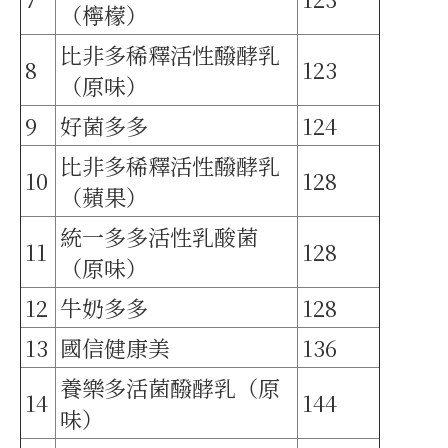
（檸檬）
比非多稀釋活性醱酵乳
8
123
（原味）
9
好菌多多
124
比非多稀釋活性醱酵乳
10
128
（蘋果）
統一多多活性乳酸菌
11
128
（原味）
12
牛奶多多
128
13
國信健康美
136
養樂多活菌醱酵乳（原
14
144
味）