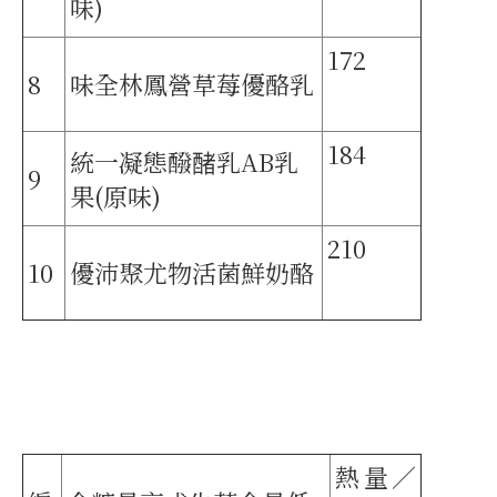
味)
172
8
味全林鳳營草莓優酪乳
184
統一凝態醱醏乳AB乳
9
果(原味)
210
10
優沛聚尤物活菌鮮奶酪
熱量／