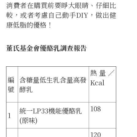
消費者在購買前要睜大眼睛、仔細比
較，或者考慮自己動手DIY，做出健
康低脂的優格！
董氏基金會優酪乳調查報告
熱量／
編
含糖量低生乳含量高發
Kcal
號
酵乳
108
統一LP33機能優酪乳
1
(原味)
120