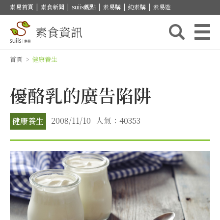
素易首頁
|
素食新聞
|
suiis觀點
|
素易購
|
純素購
|
素易遊
素食資訊
首頁
>
健康養生
優酪乳的廣告陷阱
2008/11/10
人氣：40353
健康養生