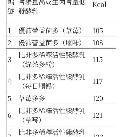
編
含糖量高或生菌含量低
Kcal
號
發酵乳
1
優沛蕾益菌多（草莓）
105
2
優沛蕾益菌多（原味）
108
比非多稀釋活性醱酵乳
3
115
（綠茶多酚）
比非多稀釋活性醱酵乳
4
117
（每日順暢）
5
草莓多多
120
比非多稀釋活性醱酵乳
6
121
（草莓）
比非多稀釋活性醱酵乳
7
123