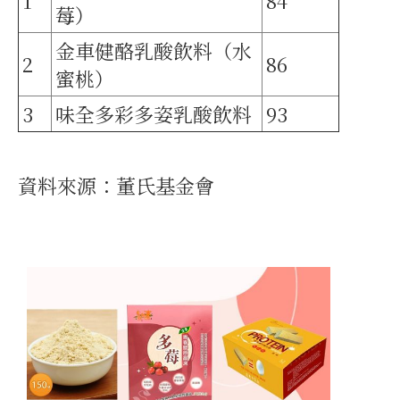
1
84
莓）
金車健酪乳酸飲料（水
2
86
蜜桃）
3
味全多彩多姿乳酸飲料
93
資料來源：董氏基金會