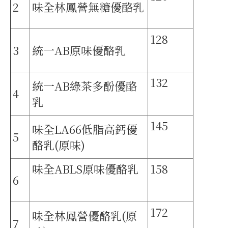
2
味全林鳳營無糖優酪乳
128
3
統一AB原味優酪乳
132
統一AB綠茶多酚優酪
4
乳
145
味全LA66低脂高鈣優
5
酪乳(原味)
味全ABLS原味優酪乳
158
6
172
味全林鳳營優酪乳(原
7