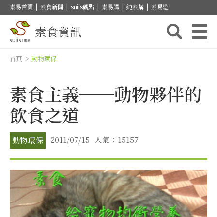
素易首頁
|
素食新聞
|
suiis觀點
|
素易購
|
純素購
|
素易遊
素食資訊
首頁
>
動物環保
素食主義──動物夥伴的
飲食之道
2011/07/15
人氣：15157
動物環保