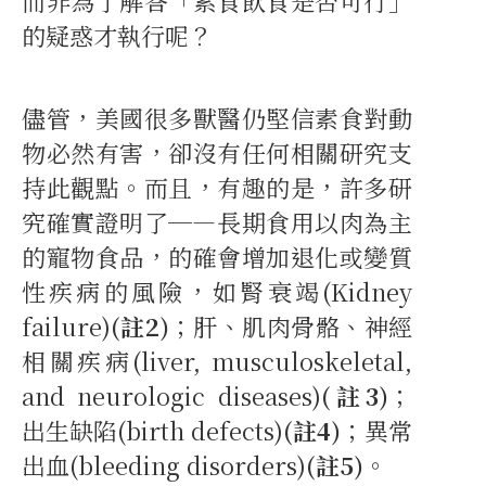
而非為了解答「素食飲食是否可行」
的疑惑才執行呢？
儘管，美國很多獸醫仍堅信素食對動
物必然有害，卻沒有任何相關研究支
持此觀點。而且，有趣的是，許多研
究確實證明了─—長期食用以肉為主
的寵物食品，的確會增加退化或變質
性疾病的風險，如腎衰竭(Kidney
failure)
(註2)
；肝、肌肉骨骼、神經
相關疾病(liver, musculoskeletal,
and neurologic diseases)
(註3)
；
出生缺陷(birth defects)
(註4)
；異常
出血(bleeding disorders)
(註5)
。