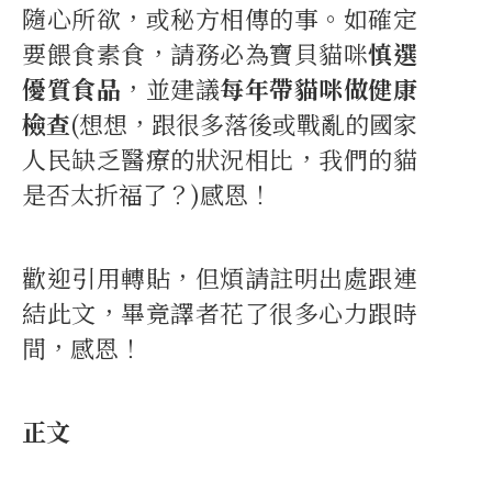
隨心所欲，或秘方相傳的事。如確定
要餵食素食，請務必為寶貝貓咪
慎選
優質食品
，並建議
每年帶貓咪做健康
檢查
(想想，跟很多落後或戰亂的國家
人民缺乏醫療的狀況相比，我們的貓
是否太折福了？)感恩！
歡迎引用轉貼，但煩請註明出處跟連
結此文，畢竟譯者花了很多心力跟時
間，感恩！
正文