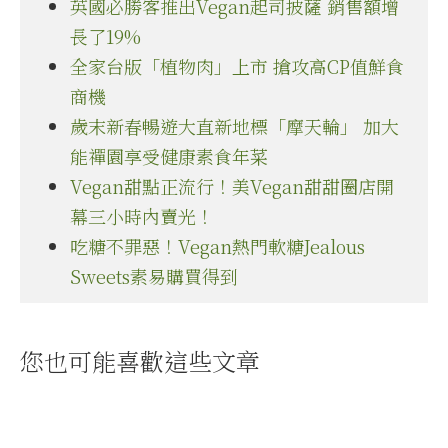
英國必勝客推出Vegan起司披薩 銷售額增
長了19%
全家台版「植物肉」上市 搶攻高CP值鮮食
商機
歲末新春暢遊大直新地標「摩天輪」 加大
能禪園享受健康素食年菜
Vegan甜點正流行！美Vegan甜甜圈店開
幕三小時內賣光！
吃糖不罪惡！Vegan熱門軟糖Jealous
Sweets素易購買得到
您也可能喜歡這些文章