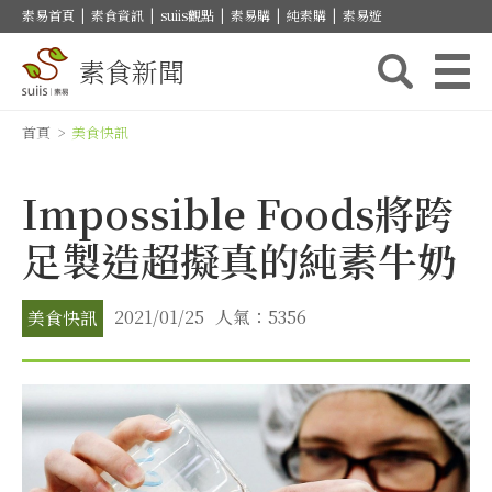
素易首頁
|
素食資訊
|
suiis觀點
|
素易購
|
純素購
|
素易遊
素食新聞
首頁
>
美食快訊
Impossible Foods將跨
足製造超擬真的純素牛奶
2021/01/25
人氣：5356
美食快訊