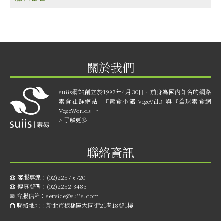
關於我們
suiis網站創立於1997年4月30日，前身為國內知名的網路
素食社群網站--『素食小館 VegeVill』與『全球素食網
VegeWorld』。
> 了解更多
聯絡資訊
☎︎ 客服專線：
(02)2257-6720
☎︎ 傳真號碼：
(02)2252-8483
✉ 客服信箱：
service@suiis.com
⛫ 聯絡地址：
新北市板橋區大同街21巷18號1樓