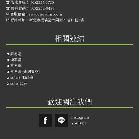
☎︎ 客服專線：
(02)2257-6720
☎︎ 傳真號碼：
(02)2252-8483
✉ 客服信箱：
service@suiis.com
⛫ 聯絡地址：
新北市板橋區大同街21巷18號1樓
相關連結
➲
素易購
➲
純素購
➲
素易遊
➲
素易食 (查詢餐館)
➲
suiis行動蔬食
➲
suiis 21巷
歡迎關注我們
Instagram
YouTube