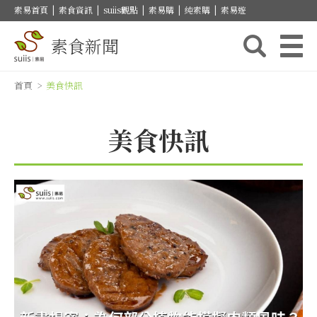
素易首頁
|
素食資訊
|
suiis觀點
|
素易購
|
純素購
|
素易遊
素食新聞
首頁
>
美食快訊
美食快訊