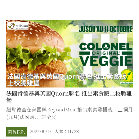
法國肯德基與英國Quorn聯名 推出素食版上校脆雞
堡
繼肯德基在美國與BeyondMeat推出素食雞桶後，上個月
(九月)法國肯... 詳全文
2022/10/17
人氣：11728
美食快訊