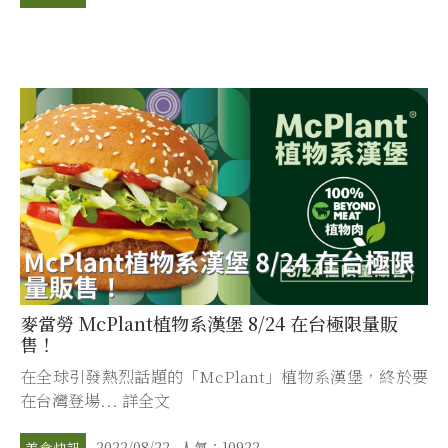
麥當勞 McPlant植物系漢堡 8/24 在台極限量販
售！
在全球引發熱烈話題的「McPlant」植物系漢堡，終於要
在台灣登場... 詳全文
2022/08/22
人氣：10922
美食快訊