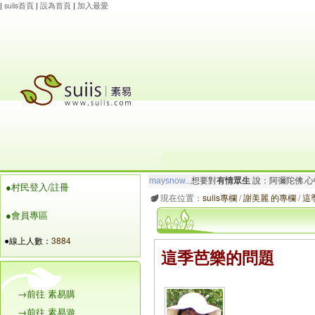
|
suiis首頁
|
設為首頁
|
加入最愛
maysnow...
想要對
有情眾生
說：阿彌陀佛.心
●村民登入/註冊
玲瓏虹
想要對
有情眾生
說：阿彌陀佛.心寬念純
現在位置：
suiis專欄
/
謝美麗 的專欄
/
這
●會員專區
●線上人數：
3884
這季芭樂的問題
→前往 素易購
→前往 素易遊