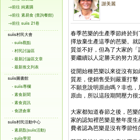
謝美麗
→前往 純素購
→前往 素易食 (查詢餐館)
→前往 suiis 21巷
春季芭樂的生產季節終於到
suiis村民大會
擇放棄生產這季的芭樂。就
- suiis觀點
質並不好，但為了大家的「
- 村民討論區
要繼續以人定勝天的努力克
- 最新討論區文章
- 最新推文列表
從開始種芭樂以來從沒有如
suiis圖書館
質差，使銷售受到嚴重打擊
- suiis專欄
不願意說明原由嗎？非也，
- 素食新聞
原由，所以這段期間壓力很
- 素食資訊
- 食譜倉庫
大家都知道春節之後，芭樂
家的認知裡芭樂是整年度生
suiis村民活動中心
費者認為芭樂是沒有季節性
- 素易翫(suiis活動)
- suiis學習