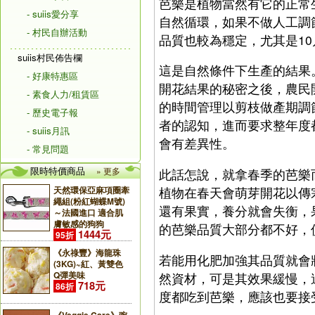
芭樂是植物當然有它的正常
- suiis愛分享
自然循環，如果不做人工調
- 村民自辦活動
品質也較為穩定，尤其是1
suiis村民佈告欄
這是自然條件下生產的結果
- 好康特惠區
開花結果的秘密之後，農民
- 素食人力/租賃區
的時間管理以剪枝做產期調
- 歷史電子報
者的認知，進而要求整年度
- suiis月訊
會有差異性。
- 常見問題
限時特價商品
» 更多
此話怎說，就拿春季的芭樂
植物在春天會萌芽開花以傳
天然環保亞麻項圈牽
繩組(粉紅蝴蝶M號)
還有果實，養分就會失衡，
～法國進口 適合肌
膚敏感的狗狗
的芭樂品質大部分都不好，
1444元
95折
《永祿豐》海龍珠
若能用化肥加強其品質就會
(3KG)~紅、黃雙色
Q彈美味
然資材，可是其效果緩慢，
718元
86折
度都吃到芭樂，應該也要接