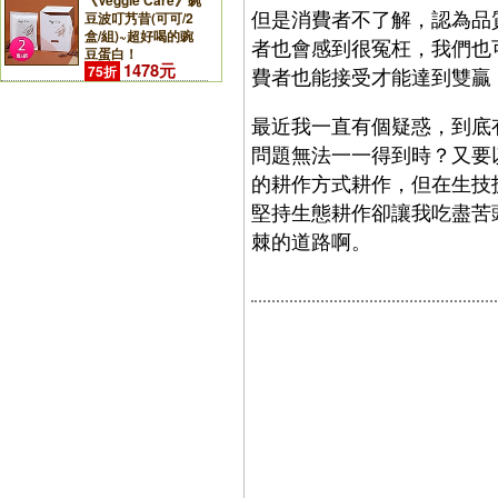
《Veggie Care》豌
但是消費者不了解，認為品
豆波叮艿昔(可可/2
盒/組)~超好喝的豌
者也會感到很冤枉，我們也
豆蛋白！
1478元
75折
費者也能接受才能達到雙贏
最近我一直有個疑惑，到底
問題無法一一得到時？又要
的耕作方式耕作，但在生技
堅持生態耕作卻讓我吃盡苦
棘的道路啊。