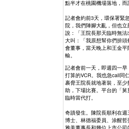
點半才在桃園機場落地，而
記者會約前3天，環保署緊
院，我們陣腳大亂，但也立
說：「王院長那天臨時無法
大叫：「我原想幫你們拚頭
會董事，當天晚上和王金平
輸。
記者會前一天，即週四一早
打算的VCR。我也急cal
裹脅王院長就地著裝，至少
助，下場比賽。平台的「舅
臨時當代打。
奇蹟發生。陳院長順利在週
博士、林德福委員、涂醒哲
雅美董事長和幾位上市公司