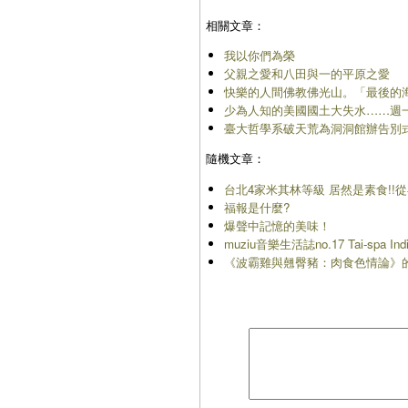
相關文章：
我以你們為榮
父親之愛和八田與一的平原之愛
快樂的人間佛教佛光山。「最後的
少為人知的美國國土大失水……週
臺大哲學系破天荒為洞洞館辦告別
隨機文章：
台北4家米其林等級 居然是素食!!
福報是什麼?
爆聲中記憶的美味！
muziu音樂生活誌no.17 Tai-spa 
《波霸雞與翹臀豬：肉食色情論》