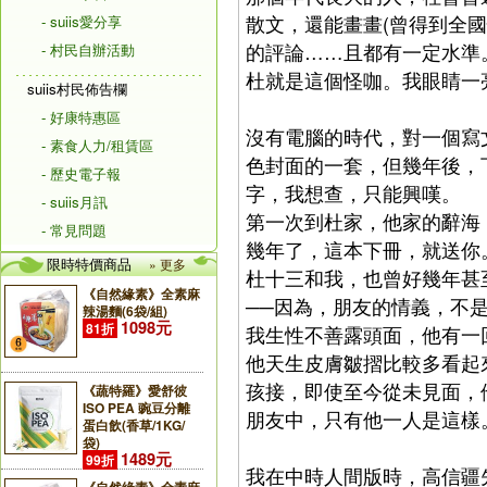
散文，還能畫畫(曾得到全
- suiis愛分享
的評論……且都有一定水準
- 村民自辦活動
杜就是這個怪咖。我眼睛一
suiis村民佈告欄
- 好康特惠區
沒有電腦的時代，對一個寫
- 素食人力/租賃區
色封面的一套，但幾年後，
- 歷史電子報
字，我想查，只能興嘆。
- suiis月訊
第一次到杜家，他家的辭海
- 常見問題
幾年了，這本下冊，就送你
限時特價商品
» 更多
杜十三和我，也曾好幾年甚
《自然緣素》全素麻
──因為，朋友的情義，不
辣湯麵(6袋/組)
1098元
81折
我生性不善露頭面，他有一
他天生皮膚皺摺比較多看起
孩接，即使至今從未見面，
《蔬特羅》愛舒彼
ISO PEA 豌豆分離
朋友中，只有他一人是這樣
蛋白飲(香草/1KG/
袋)
1489元
99折
我在中時人間版時，高信疆