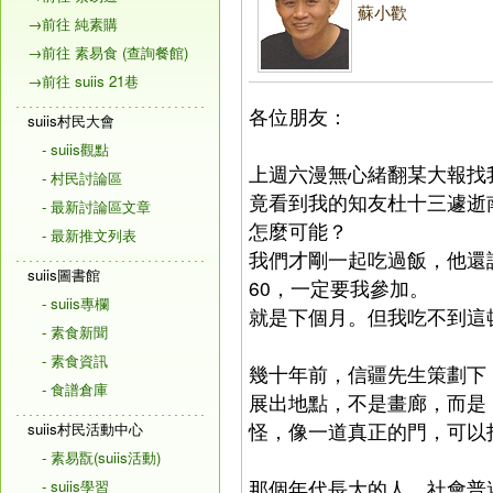
蘇小歡
→前往 純素購
→前往 素易食 (查詢餐館)
→前往 suiis 21巷
各位朋友：
suiis村民大會
- suiis觀點
上週六漫無心緒翻某大報找
- 村民討論區
竟看到我的知友杜十三遽逝
- 最新討論區文章
怎麼可能？
- 最新推文列表
我們才剛一起吃過飯，他還
suiis圖書館
60，一定要我參加。
- suiis專欄
就是下個月。但我吃不到這
- 素食新聞
- 素食資訊
幾十年前，信疆先生策劃下
- 食譜倉庫
展出地點，不是畫廊，而是
怪，像一道真正的門，可以
suiis村民活動中心
- 素易翫(suiis活動)
那個年代長大的人，社會普
- suiis學習