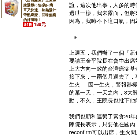
《自然緣素》全素麻
誼，這次他出事，人多的時
辣湯麵(5包/袋)~簡
單又快速、熱熱湯汁
過世一樣，我未露面，但將
帶點麻辣，回味無窮
因為，我嚥不下這口氣，因
的好滋味！
189元
84折
※
上週五，我們辦了一個「蔬
要請王金平院長在會中出席
上大方向一致的台灣癌症基
接下來，一兩個月過去了，
生火──因一生火，警報器
的某一天，一天之內，3大
動，不久，王院長也批下他
我們也順利連繫了素食20
陳院長表示，只要他在國內
reconfirm可以出席