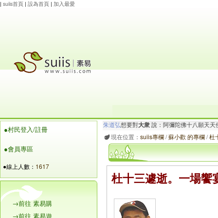
|
suiis首頁
|
設為首頁
|
加入最愛
maysnow...
想要對
有情眾生
說：阿彌陀佛.心
●村民登入/註冊
朱道弘
想要對
大衆
說：阿彌陀佛十八願天天
現在位置：
suiis專欄
/
蘇小歡 的專欄
/
杜
●會員專區
●線上人數：
1617
杜十三遽逝。一場饗
→前往 素易購
→前往 素易遊