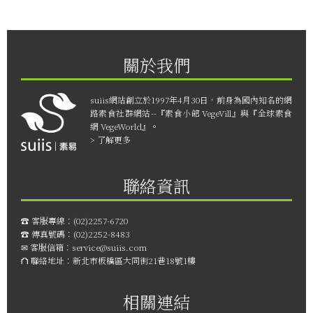
關於我們
suiis網站創立於1997年4月30日，前身為國內知名的網
路素食社群網站--『素食小館 VegeVill』與『全球素食
網 VegeWorld』。
> 了解更多
聯絡資訊
☎︎ 客服專線：
(02)2257-6720
☎︎ 傳真號碼：
(02)2252-8483
✉ 客服信箱：
service@suiis.com
⛫ 聯絡地址：
新北市板橋區大同街21巷18號1樓
相關連結