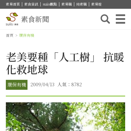
素易首頁
|
素食資訊
|
suiis觀點
|
素易購
|
純素購
|
素易遊
素食新聞
首頁
>
環保有機
老美要種「人工樹」 抗暖
化救地球
2009/04/13
人氣：8782
環保有機