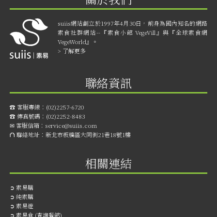
suiis網站創立於1997年4月30日，前身為國內知名的網路
素食社群網站--『素食小館 VegeVill』與『全球素食網
VegeWorld』。
> 了解更多
聯絡資訊
☎︎ 客服專線：
(02)2257-6720
☎︎ 傳真號碼：
(02)2252-8483
✉ 客服信箱：
service@suiis.com
⛫ 聯絡地址：
新北市板橋區大同街21巷18號1樓
相關連結
➲
素易購
➲
純素購
➲
素易遊
➲
素易食 (查詢餐館)