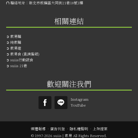
⛫ 聯絡地址：
新北市板橋區大同街21巷18號1樓
相關連結
➲
素易購
➲
純素購
➲
素易遊
➲
素易食 (查詢餐館)
➲
suiis行動蔬食
➲
suiis 21巷
歡迎關注我們
Instagram
YouTube
媒體報導
．
廣告刊登
．
隱私權聲明
．
上架提案
© 1997-2026 suiis | 素易 All Rights Reserved.