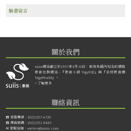
臉書留言
關於我們
suiis網站創立於1997年4月30日，前身為國內知名的網路
素食社群網站--『素食小館 VegeVill』與『全球素食網
VegeWorld』。
> 了解更多
聯絡資訊
☎︎ 客服專線：
(02)2257-6720
☎︎ 傳真號碼：
(02)2252-8483
✉ 客服信箱：
service@suiis.com