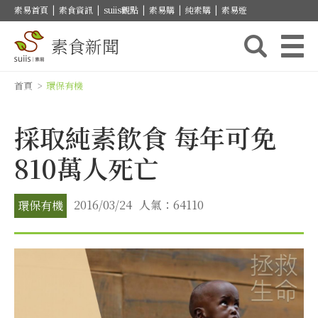
素易首頁
|
素食資訊
|
suiis觀點
|
素易購
|
純素購
|
素易遊
素食新聞
首頁
>
環保有機
採取純素飲食 每年可免
810萬人死亡
2016/03/24
人氣：64110
環保有機