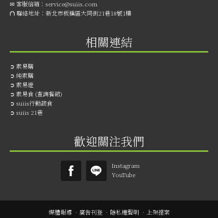
✉ 客服信箱：
service@suiis.com
⛫ 聯絡地址：
新北市板橋區大同街21巷18號1樓
相關連結
➲
素易購
➲
純素購
➲
素易遊
➲
素易食 (查詢餐館)
➲
suiis行動蔬食
➲
suiis 21巷
歡迎關注我們
Instagram
YouTube
媒體報導
．
廣告刊登
．
隱私權聲明
．
上架提案