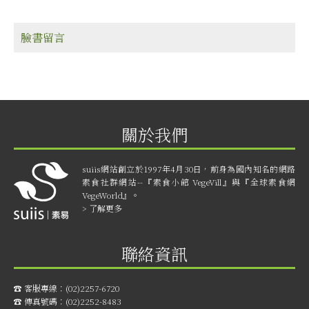
臉書留言
關於我們
suiis網站創立於1997年4月30日，前身為國內知名的網路
素食社群網站--『素食小館 VegeVill』與『全球素食網
VegeWorld』。
> 了解更多
聯絡資訊
☎︎ 客服專線：
(02)2257-6720
☎︎ 傳真號碼：
(02)2252-8483