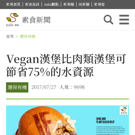
素易首頁
|
素食資訊
|
suiis觀點
|
素易購
|
純素購
|
素易遊
素食新聞
首頁
>
環保有機
Vegan漢堡比肉類漢堡可
節省75%的水資源
2017/07/27
人氣：9698
環保有機