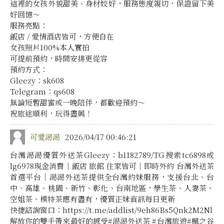
這裡的女孩外貌甜美、身材姣好，服務態度親切，保證留下美
好回憶～
服務亮點：
飯店 / 愛情酒店皆可，方便自在
女孩照片100%本人實拍
可提前預約，時間安排更從容
預約方式：
Gleezy：sk608
Telegram：qs608
無論短暫甜蜜或一晚陪伴，都歡迎預約～
祝旅途順利，玩得盡興！
可愛渴渴
2026/04/17 00:46:21
台灣渴渴優質外送茶Gleezy：b1182789/TG搜索tc6898或
lg6978現金消費｜飯店 旅館 住家皆可｜即時外約 台灣外送茶
首選平台｜渴渴外送茶提供全台灣約妹服務，支援台北、台
中、高雄、桃園、新竹、彰化、台南地區，學生茶、人妻茶、
空姐茶、模特茶應有盡有，優質正妹資訊每日更新
快捷諮詢窗口：https://t.me/addlist/9eh86Bs5Qnk2M2Nl
解放你的雙手帶來最好的感受#渴渴外送茶 #台灣旅遊#楓之谷