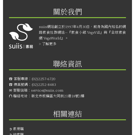
關於我們
suiis網站創立於1997年4月30日，前身為國內知名的網
路素食社群網站--『素食小館 VegeVill』與『全球素食
網 VegeWorld』。
> 了解更多
聯絡資訊
☎︎ 客服專線：
(02)2257-6720
☎︎ 傳真號碼：
(02)2252-8483
✉ 客服信箱：
service@suiis.com
⛫ 聯絡地址：
新北市板橋區大同街21巷18號1樓
相關連結
➲
素易購
➲
純素購