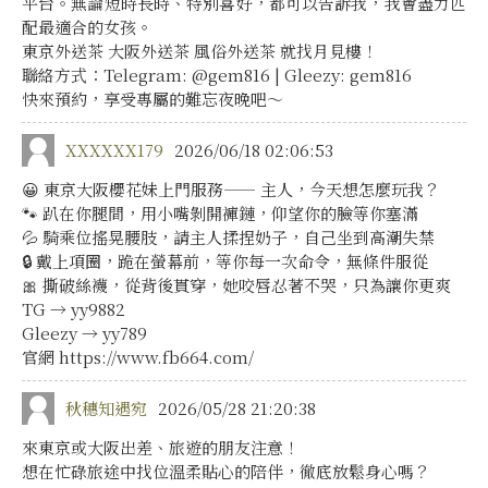
平台。無論短時長時、特別喜好，都可以告訴我，我會盡力匹
配最適合的女孩。
東京外送茶 大阪外送茶 風俗外送茶 就找月見樓！
聯絡方式：Telegram: @gem816 | Gleezy: gem816
快來預約，享受專屬的難忘夜晚吧～
XXXXXX179
2026/06/18 02:06:53
😀 東京大阪櫻花妹上門服務—— 主人，今天想怎麼玩我？
🐾 趴在你腿間，用小嘴剝開褲鏈，仰望你的臉等你塞滿
💦 騎乘位搖晃腰肢，請主人揉捏奶子，自己坐到高潮失禁
🔒 戴上項圈，跪在螢幕前，等你每一次命令，無條件服從
🎀 撕破絲襪，從背後貫穿，她咬唇忍著不哭，只為讓你更爽
TG → yy9882
Gleezy → yy789
官網 https://www.fb664.com/
秋穗知遇宛
2026/05/28 21:20:38
來東京或大阪出差、旅遊的朋友注意！
想在忙碌旅途中找位溫柔貼心的陪伴，徹底放鬆身心嗎？