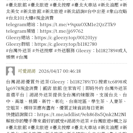
#臺北旅館 #臺北旅遊 #臺北按摩 #臺北火車站 #新北油壓 #新
北美女 #新北旅館 #新北旅遊 #新北諮詢#台中出差 #象山攻略
#台北101大樓#現金消費
telegram總站：https://t.me/+9qxuOXM1e2QzZTk9
telegram頻道：https://t.me/jj69762
Gleezy總站：https://c.gleezy.top/001201yy
Gleezy群組：https://c.gleezy.top/b1182780
#台灣外送茶 #外送按摩 #外送服務 Gleezy：b1182789#成人
娛樂 #台灣
可愛渴渴
2026/04/17 00:46:18
台灣渴渴優質外送茶Gleezy：b1182789/TG搜索tc6898或
lg6978現金消費｜飯店 旅館 住家皆可｜即時外約 台灣外送茶
首選平台｜渴渴外送茶提供全台灣約妹服務，支援台北、台
中、高雄、桃園、新竹、彰化、台南地區，學生茶、人妻茶、
空姐茶、模特茶應有盡有，優質正妹資訊每日更新
快捷諮詢窗口：https://t.me/addlist/9eh86Bs5Qnk2M2Nl
解放你的雙手帶來最好的感受#渴渴外送茶 #台灣旅遊#楓之谷
#臺北旅館 #臺北旅遊 #臺北按摩 #臺北火車站 #新北油壓 #新