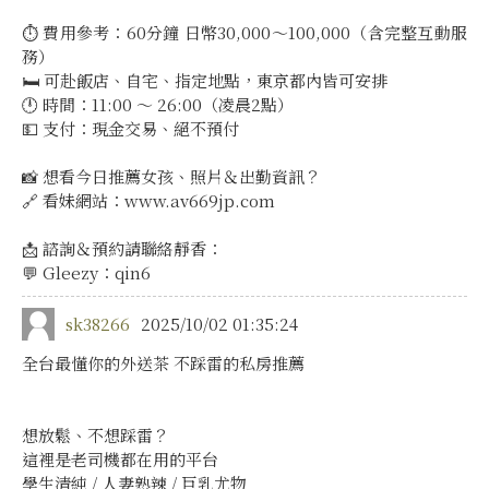
⏱️ 費用參考：60分鐘 日幣30,000～100,000（含完整互動服
務）
🛏️ 可赴飯店、自宅、指定地點，東京都內皆可安排
🕛 時間：11:00 ～ 26:00（凌晨2點）
💵 支付：現金交易、絕不預付
📸 想看今日推薦女孩、照片＆出勤資訊？
🔗 看妹網站：www.av669jp.com
📩 諮詢＆預約請聯絡靜香：
💬 Gleezy：qin6
sk38266
2025/10/02 01:35:24
全台最懂你的外送茶 不踩雷的私房推薦
想放鬆、不想踩雷？
這裡是老司機都在用的平台
學生清純 / 人妻熟辣 / 巨乳尤物