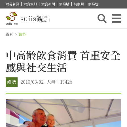
素易首頁
|
素食資訊
|
素食新聞
|
素易購
|
純素購
|
素易遊
suiis觀點
首頁
>
趨勢
中高齡飲食消費 首重安全
感與社交生活
2010/03/02
人氣：13426
趨勢