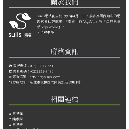
關於我們
suiis網站創立於1997年4月30日，前身為國內知名的網
路素食社群網站--『素食小館 VegeVill』與『全球素食
網 VegeWorld』。
> 了解更多
聯絡資訊
☎︎ 客服專線：
(02)2257-6720
☎︎ 傳真號碼：
(02)2252-8483
✉ 客服信箱：
service@suiis.com
⛫ 聯絡地址：
新北市板橋區大同街21巷18號1樓
相關連結
➲
素易購
➲
純素購
➲
素易遊