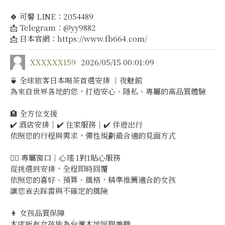
🍀 可馨 LINE：2054489
📩 Telegram：@yy9882
📩 日本官網：https://www.fb664.com/
XXXXXX159
2026/05/15 00:01:09
🍵 全球旅客日本喝茶首選安排 ｜夜魅館
為來自世界各地的您，打造安心、隱私、專屬的高品質體驗
🏨 全方位支援
✔️ 酒店安排｜✔️ 住家服務｜✔️ 伴遊出行
依照您的行程與需求，彈性規劃最合適的見面方式
💁‍♀️ 專屬窗口｜心瑤 1對1貼心服務
從挑選到安排，全程即時回覆
依照您的喜好、預算、風格，精準推薦適合的女孩
讓您省去踩雷與不確定的風險
👩 女孩品質保障
本店所有女孩皆為台灣本地短期兼職