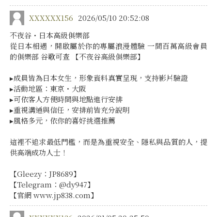
XXXXXX156
2026/05/10 20:52:08
不夜谷・日本高級俱樂部
從日本相遇，開啟屬於你的專屬浪漫體驗 一間百萬高級會員
的俱樂部 谷歌可查 【不夜谷高級俱樂部】
▸成員皆為日本女生，形象資料真實呈現，支持影片驗證
▸活動地區：東京・大阪
▸可依客人方便時間與地點進行安排
▸重視溝通與信任，安排前皆充分說明
▸風格多元，依你的喜好挑選推薦
這裡不追求最低門檻，而是為重視安全、隱私與品質的人，提
供高端成功人士！
【Gleezy：JP8689】
【Telegram：@dy947】
【官網 www.jp838.com】