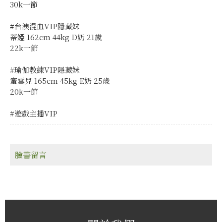
30k一節
#台澳混血VIP隱藏妹
蒂婭 162cm 44kg D奶 21歲
22k一節
#瑜伽教練VIP隱藏妹
蜜雪兒 165cm 45kg E奶 25歲
20k一節
#遊戲主播VIP
臉書留言