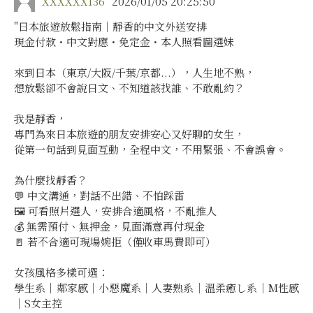
XXXXXX136
2026/01/05 20:25:50
"日本旅遊放鬆指南｜靜香的中文外送安排
現金付款・中文對應・免定金・本人照看圖選妹
來到日本（東京/大阪/千葉/京都...），人生地不熟，
想放鬆卻不會說日文、不知道該找誰、不敢亂約？
我是靜香，
專門為來日本旅遊的朋友安排安心又好聊的女生，
從第一句話到見面互動，全程中文，不用緊張、不會誤會。
為什麼找靜香？
💬 中文溝通，對話不出錯、不怕踩雷
🖼 可看照片選人，安排合適風格，不亂推人
💰 無需預付、無押金，見面滿意再付現金
🚪 若不合適可現場婉拒（僅收車馬費即可）
女孩風格多樣可選：
學生系｜鄰家感｜小惡魔系｜人妻熟系｜溫柔癒し系｜M性感
｜S女主控