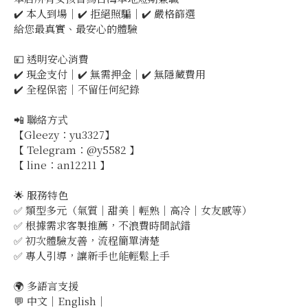
✔️ 本人到場｜✔️ 拒絕照騙｜✔️ 嚴格篩選
給您最真實、最安心的體驗
💴 透明安心消費
✔️ 現金支付｜✔️ 無需押金｜✔️ 無隱藏費用
✔️ 全程保密｜不留任何紀錄
📲 聯絡方式
【Gleezy：yu3327】
【 Telegram：@y5582 】
【 line：an12211 】
🌟 服務特色
✅ 類型多元（氣質｜甜美｜輕熟｜高冷｜女友感等）
✅ 根據需求客製推薦，不浪費時間試錯
✅ 初次體驗友善，流程簡單清楚
✅ 專人引導，讓新手也能輕鬆上手
🌍 多語言支援
💬 中文｜English｜