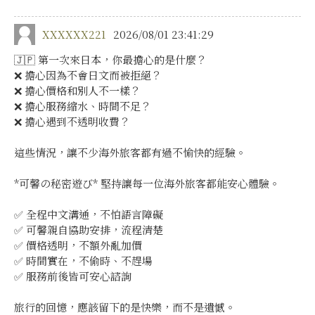
XXXXXX221
2026/08/01 23:41:29
🇯🇵 第一次來日本，你最擔心的是什麼？
❌ 擔心因為不會日文而被拒絕？
❌ 擔心價格和別人不一樣？
❌ 擔心服務縮水、時間不足？
❌ 擔心遇到不透明收費？
這些情況，讓不少海外旅客都有過不愉快的經驗。
*可馨の秘密遊び* 堅持讓每一位海外旅客都能安心體驗。
✅ 全程中文溝通，不怕語言障礙
✅ 可馨親自協助安排，流程清楚
✅ 價格透明，不額外亂加價
✅ 時間實在，不偷時、不趕場
✅ 服務前後皆可安心諮詢
旅行的回憶，應該留下的是快樂，而不是遺憾。