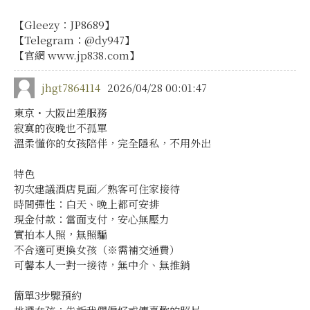
【Gleezy：JP8689】
【Telegram：@dy947】
【官網 www.jp838.com】
jhgt7864114
2026/04/28 00:01:47
東京・大阪出差服務
寂寞的夜晚也不孤單
溫柔懂你的女孩陪伴，完全隱私，不用外出
特色
初次建議酒店見面／熟客可住家接待
時間彈性：白天、晚上都可安排
現金付款：當面支付，安心無壓力
實拍本人照，無照騙
不合適可更換女孩（※需補交通費）
可馨本人一對一接待，無中介、無推銷
簡單3步驟預約