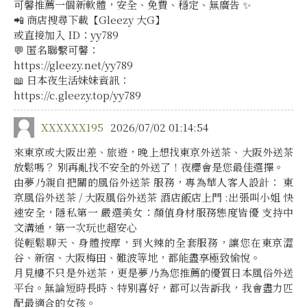
可馨推薦一個新軟體，安全、免費、穩定、無廣告 ✨
📲 商店搜尋下載【Gleezy 大G】
或直接加入 ID：yy789
💬 匿名聯繫可馨：
https://gleezy.net/yy789
📖 日本夜生活妹妹資訊：
https://c.gleezy.top/yy789
XXXXXX195
2026/07/02 01:14:54
來東京或大阪出差、旅遊，晚上想找東京外送茶、大阪外送茶
放鬆嗎？ 別再亂找不安全的外送了！夜櫻會是您最佳選擇。
由夢乃親自把關的風俗外送茶 服務，專為華人客人設計： 東
京風俗外送茶 / 大阪風俗外送茶 酒店飯店上門 :出張叫小姐 快
速安全，隱私第一 嚴選美女：顏值身材服務態度皆優 支持中
文溝通，第一次玩也超安心
從輕鬆聊天、身體按摩，到火辣的全套服務，讓您在東京澀
谷、新宿、大阪梅田、難波等地，都能盡享極致愉悅。
月見樓不只是外送茶，更是夢乃為您推薦的優質日本風俗外送
平台。無論短時長時、特別喜好，都可以告訴我，我會盡力匹
配最適合的女孩。