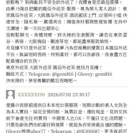
放鬆嗎？ 別再亂找不安全的外送了！夜櫻會是您最佳選擇。
由夢乃親自把關的風俗外送茶 服務，專為華人客人設計： 東
京風俗外送茶 / 大阪風俗外送茶 酒店飯店上門 :出張叫小姐 快
速安全，隱私第一 嚴選美女：顏值身材服務態度皆優 支持中
文溝通，第一次玩也超安心
從輕鬆聊天、身體按摩，到火辣的全套服務，讓您在東京澀
谷、新宿、大阪梅田、難波等地，都能盡享極致愉悅。
月見樓不只是外送茶，更是夢乃為您推薦的優質日本風俗外送
平台。無論短時長時、特別喜好，都可以告訴我，我會盡力匹
配最適合的女孩。
東京外送茶 大阪外送茶 風俗外送茶 就找月見樓！
聯絡方式：Telegram: @gem816 | Gleezy: gem816
快來預約，享受專屬的難忘夜晚吧～
XXXXXX190
2026/07/01 23:30:17
愛醬の夜戀館提供日本本地出張服務，短期出勤的素人女孩全
為本人實拍，採完全預約制，無需訂金、僅收現金，見到女孩
前不會產生任何費用，外國客人也OK、不懂日文也沒問題，
只要告訴我們你的喜好與預算，就能為你安排最合適的體驗。
Gleezy搜尋uber77，Telegram：@R300687，更多資訊可