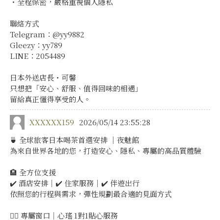
・全程保密，嚴格重視個人隱私
聯絡方式
Telegram：@yy9882
Gleezy：yy789
LINE：2054489
日本外送店長・可馨
只想把「安心、舒服、值得回味的相遇」
留給真正懂得享受的人。
XXXXXX159
2026/05/14 23:55:28
🍵 全球旅客日本喝茶首選安排 ｜夜魅館
為來自世界各地的您，打造安心、隱私、專屬的高品質體驗
🏨 全方位支援
✔️ 酒店安排｜✔️ 住家服務｜✔️ 伴遊出行
依照您的行程與需求，彈性規劃最合適的見面方式
💁‍♀️ 專屬窗口｜心瑤 1對1貼心服務