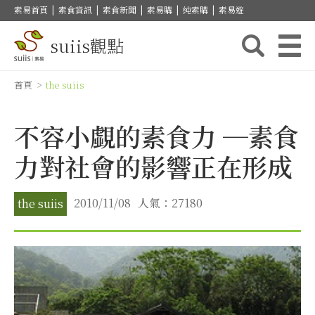
素易首頁
|
素食資訊
|
素食新聞
|
素易購
|
純素購
|
素易遊
suiis觀點
首頁
>
the suiis
不容小覷的素食力 ─素食
力對社會的影響正在形成
2010/11/08
人氣：27180
the suiis