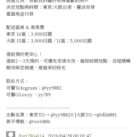
挑選女孩：告訴我們偏好或傳喜歡的照片
決定地點與時間：東京/大阪出差，靈活安排
當面現金付款
配送區域 & 車馬費
東京 16區：3,000日圓
大阪 15區：3,000日圓／11區：5,000日圓
提前預約更安心！
提前2～3天預約，可優先安排女孩、確保時間地點、流程順暢
期待與您相遇，度過美好時光
联系方式：
可馨Telegram：@yy9882
可馨GLeezy ：yy789
——————————————
出勤名單：東京TG→ @yy98820 |大阪TG→@db8881
新手導航：@zw6886
jhgt7864114
2026/04/28 00:01:47