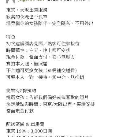
東京・大阪出差服務
寂寞的夜晚也不孤單
溫柔懂你的女孩陪伴，完全隱私，不用外出
特色
初次建議酒店見面／熟客可住家接待
時間彈性：白天、晚上都可安排
現金付款：當面支付，安心無壓力
實拍本人照，無照騙
不合適可更換女孩（※需補交通費）
可馨本人一對一接待，無中介、無推銷
簡單3步驟預約
挑選女孩：告訴我們偏好或傳喜歡的照片
決定地點與時間：東京/大阪出差，靈活安排
當面現金付款
配送區域 & 車馬費
東京 16區：3,000日圓