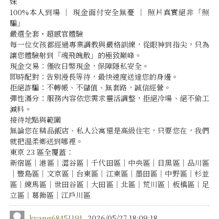
妹
100%本人到場 ｜ 現金面付安全無憂 ｜ 照片真實絕非「照
騙」
嚴選全套・超感官體驗
每一位女孩都經過專業調教與嚴格訓練，從眼神到指尖，只為
讓您體驗射到「魂飛魄散」的極致巔峰。
現金交易：僅收日幣現金，保障隱私安全。
即時配對：告別漫長等待，最快速度送達您的身邊。
拒絕詐騙：不轉帳、不儲值、無套路，誠信經營。
彈性滿分：服務內容依您需求靈活調整，拒絕冷場、絕不偷工
減料。
接待地點與範圍
無論您在精品飯店、私人公寓還是高級住宅，只要您在，我們
就把溫柔鄉送到哪裡。
東京 23 區全覆蓋：
新宿區｜港區｜澀谷區｜千代田區｜中央區｜目黑區｜品川區
｜豐島區｜文京區｜台東區｜江東區｜墨田區｜中野區｜杉並
區｜練馬區｜世田谷區｜大田區｜北區｜荒川區｜板橋區｜足
立區｜葛飾區｜江戶川區
kyang68451191
2026/05/27 18:09:18