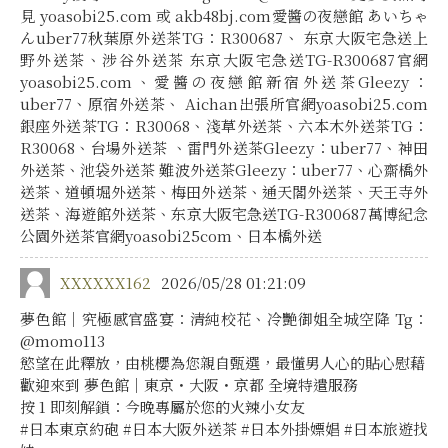
見 yoasobi25.com 或 akb48bj.com愛醬の夜戀館 あいちゃ
んuber77秋葉原外送茶TG：R300687、 东京大阪宅急送上
野外送茶、涉谷外送茶 东京大阪宅急送TG-R300687官網
yoasobi25.com、愛醬の夜戀館新宿外送茶Gleezy：
uber77、原宿外送茶、 Aichan出張所官網yoasobi25.com
銀座外送茶TG：R30068、淺草外送茶、六本木外送茶TG：
R30068、台場外送茶 、雷門外送茶Gleezy：uber77、神田
外送茶、池袋外送茶 難波外送茶Gleezy：uber77、心齋橋外
送茶、道頓堀外送茶、梅田外送茶、通天閣外送茶、天王寺外
送茶、海遊館外送茶、东京大阪宅急送TG-R300687萬博紀念
公園外送茶官網yoasobi25com、日本橋外送
XXXXXX162
2026/05/28 01:21:09
夢色館｜究極感官盛宴：清純校花、冷艷御姐全城空降 Tg：
@momo113
慾望在此釋放，由桃櫻為您親自甄選，最懂男人心的貼心慰藉
歡迎來到 夢色館｜東京・大阪・京都 全境特遣服務
按 1 即刻解鎖：今晚專屬於您的火辣小女友
#日本東京約砲 #日本大阪外送茶 #日本外掛嫖娼 #日本旅遊找