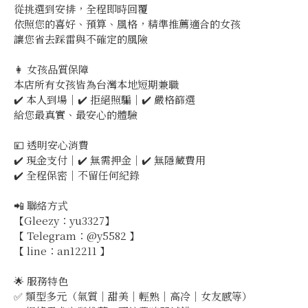
從挑選到安排，全程即時回覆
依照您的喜好、預算、風格，精準推薦適合的女孩
讓您省去踩雷與不確定的風險
👩 女孩品質保障
本店所有女孩皆為台灣本地短期兼職
✔️ 本人到場｜✔️ 拒絕照騙｜✔️ 嚴格篩選
給您最真實、最安心的體驗
💴 透明安心消費
✔️ 現金支付｜✔️ 無需押金｜✔️ 無隱藏費用
✔️ 全程保密｜不留任何紀錄
📲 聯絡方式
【Gleezy：yu3327】
【 Telegram：@y5582 】
【 line：an12211 】
🌟 服務特色
✅ 類型多元（氣質｜甜美｜輕熟｜高冷｜女友感等）