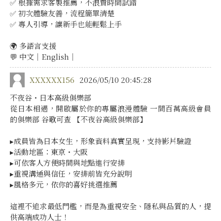
✅ 根據需求客製推薦，不浪費時間試錯
✅ 初次體驗友善，流程簡單清楚
✅ 專人引導，讓新手也能輕鬆上手
🌍 多語言支援
💬 中文｜English｜
XXXXXX156
2026/05/10 20:45:28
不夜谷・日本高級俱樂部
從日本相遇，開啟屬於你的專屬浪漫體驗 一間百萬高級會員
的俱樂部 谷歌可查 【不夜谷高級俱樂部】
▸成員皆為日本女生，形象資料真實呈現，支持影片驗證
▸活動地區：東京・大阪
▸可依客人方便時間與地點進行安排
▸重視溝通與信任，安排前皆充分說明
▸風格多元，依你的喜好挑選推薦
這裡不追求最低門檻，而是為重視安全、隱私與品質的人，提
供高端成功人士！