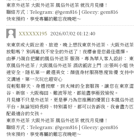
東京外送茶 大阪外送茶 風俗外送茶 就找月見樓！
聯絡方式：Telegram: @gem816 | Gleezy: gem816
快來預約，享受專屬的難忘夜晚吧～
XXXXXX195
2026/07/02 01:12:40
來東京或大阪出差、旅遊，晚上想找東京外送茶、大阪外送茶
放鬆嗎？ 別再亂找不安全的外送了！夜櫻會是您最佳選擇。
由夢乃親自把關的風俗外送茶 服務，專為華人客人設計： 東
京風俗外送茶 / 大阪風俗外送茶 酒店飯店上門 :出張叫小姐 快
速安全，隱私第一 嚴選美女：顏值身材服務態度皆優 支持中
文溝通，第一次玩也超安心
從輕鬆聊天、身體按摩，到火辣的全套服務，讓您在東京澀
谷、新宿、大阪梅田、難波等地，都能盡享極致愉悅。
月見樓不只是外送茶，更是夢乃為您推薦的優質日本風俗外送
平台。無論短時長時、特別喜好，都可以告訴我，我會盡力匹
配最適合的女孩。
東京外送茶 大阪外送茶 風俗外送茶 就找月見樓！
聯絡方式：Telegram: @gem816 | Gleezy: gem816
快來預約，享受專屬的難忘夜晚吧～