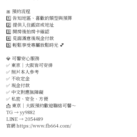
🎀 預約流程
1️⃣ 告知地區、喜歡的類型與預算
2️⃣ 提供入住飯店或地址
3️⃣ 開房後拍房卡確認
4️⃣ 見面滿意後現金付款
5️⃣ 輕鬆享受專屬放鬆時光 💕
💎 可馨安心服務
✅ 東京｜大阪皆可安排
✅ 照片本人參考
✅ 不收定金
✅ 現金付款
✅ 中文對應無障礙
✅ 私密、安全、方便
📩 東京｜大阪預約歡迎聯絡可馨～
TG → yy9882
LINE → 2054489
官網 https://www.fb664.com/