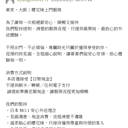
東京・大阪｜櫻花妹上門服務
為了讓每一次相遇都安心、順暢又愉快
我們堅持透明、清楚的服務流程，只提供最單純、最放心的外
送體驗。
不用出門、不必煩惱，專屬時光只屬於懂得享受的你。
從預約到見面，全程細心說明，讓哥哥們能安心安排、放心體
驗每一刻。
消費方式說明
本店僅接受【日幣現金】
不提供刷卡／轉帳／任何電子支付
請提前準備足額現金，讓服務流程更加順暢
我們的堅持
・日本 NO.1 安心外送理念
・見面滿意，現金消費，流程清楚不複雜
・溫柔貼心的櫻花妹，只接待懂得尊重與珍惜的客人