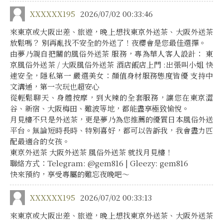
XXXXXX195
2026/07/02 00:33:46
來東京或大阪出差、旅遊，晚上想找東京外送茶、大阪外送茶
放鬆嗎？ 別再亂找不安全的外送了！夜櫻會是您最佳選擇。
由夢乃親自把關的風俗外送茶 服務，專為華人客人設計： 東
京風俗外送茶 / 大阪風俗外送茶 酒店飯店上門 :出張叫小姐 快
速安全，隱私第一 嚴選美女：顏值身材服務態度皆優 支持中
文溝通，第一次玩也超安心
從輕鬆聊天、身體按摩，到火辣的全套服務，讓您在東京澀
谷、新宿、大阪梅田、難波等地，都能盡享極致愉悅。
月見樓不只是外送茶，更是夢乃為您推薦的優質日本風俗外送
平台。無論短時長時、特別喜好，都可以告訴我，我會盡力匹
配最適合的女孩。
東京外送茶 大阪外送茶 風俗外送茶 就找月見樓！
聯絡方式：Telegram: @gem816 | Gleezy: gem816
快來預約，享受專屬的難忘夜晚吧～
XXXXXX195
2026/07/02 00:33:13
來東京或大阪出差、旅遊，晚上想找東京外送茶、大阪外送茶