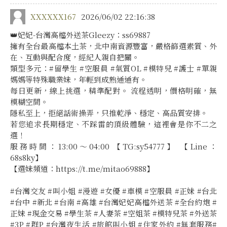
XXXXXX167
2026/06/02 22:16:38
👑妃妃-台灣高檔外送茶 Gleezy：ss69887
擁有全台最高檔本土茶，北中南資源豐富，嚴格篩選素質、外
在、互動與配合度，經紀人親自把關。
類型多元：#留學生 #空服員 #氣質OL #模特兒 #護士 #單親
媽 媽等特殊職業妹，年輕到成熟通通有。
每日更新，線上挑選，精準配對。 流程透明，價格明確，無
模糊空間。
隱私至上，拒絕話術操弄，只推乾淨、穩定、高品質安排。
若您追求長期穩定、不踩雷的頂級體驗，這裡會是你不二之
選！
服務時間：13:00～04:00 【TG:sy54777】 【Line：
68s8ky】
【選妹頻道：https://t.me/mitao69888】
#台灣交友 #叫小姐 #漫遊 #女優 #車模 #空服員 #正妹 #台北
#台中 #新北 #台南 #高雄 #台灣妃妃高檔外送茶 #全台約炮 #
正妹 #現金交易 #學生茶 #人妻茶 #空姐茶 #模特兒茶 #外送茶
#3P #群P #台灣夜生活 #旅館叫小姐 #住家外約 #無套服務#