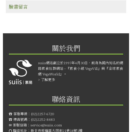
臉書留言
關於我們
suiis網站創立於1997年4月30日，前身為國內知名的網
路素食社群網站--『素食小館 VegeVill』與『全球素食
網 VegeWorld』。
> 了解更多
聯絡資訊
☎︎ 客服專線：
(02)2257-6720
☎︎ 傳真號碼：
(02)2252-8483
✉ 客服信箱：
service@suiis.com
⛫ 聯絡地址：
新北市板橋區大同街21巷18號1樓