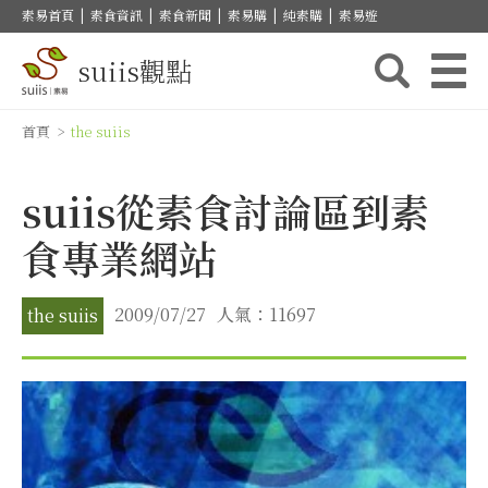
素易首頁
|
素食資訊
|
素食新聞
|
素易購
|
純素購
|
素易遊
suiis觀點
首頁
>
the suiis
suiis從素食討論區到素
食專業網站
2009/07/27
人氣：11697
the suiis