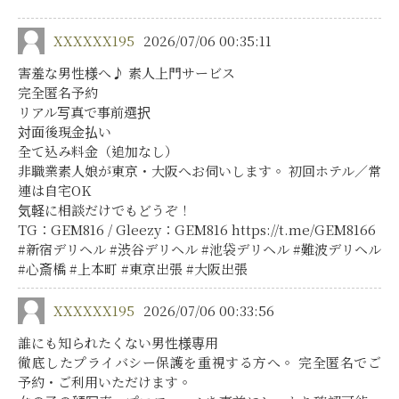
XXXXXX195
2026/07/06 00:35:11
害羞な男性様へ♪ 素人上門サービス
完全匿名予約
リアル写真で事前選択
対面後現金払い
全て込み料金（追加なし）
非職業素人娘が東京・大阪へお伺いします。 初回ホテル／常
連は自宅OK
気軽に相談だけでもどうぞ！
TG：GEM816 / Gleezy：GEM816 https://t.me/GEM8166
#新宿デリヘル #渋谷デリヘル #池袋デリヘル #難波デリヘル
#心斎橋 #上本町 #東京出張 #大阪出張
XXXXXX195
2026/07/06 00:33:56
誰にも知られたくない男性様専用
徹底したプライバシー保護を重視する方へ。 完全匿名でご
予約・ご利用いただけます。