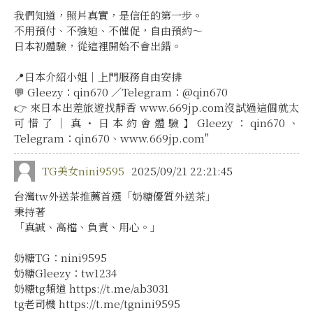
我們知道，照片真實，是信任的第一步。
不用預付、不強迫、不催促，自由預約～
日本初體驗，從這裡開始不會出錯。
📍日本介紹小姐｜上門服務自由安排
💬 Gleezy：qin670 ／Telegram：@qin670
👉 來日本出差旅遊找靜香 www.669jp.com沒試過這個就太
可惜了｜真・日本約會體驗】Gleezy：qin670、
Telegram：qin670、www.669jp.com"
TG美女nini9595
2025/09/21 22:21:45
台灣tw外送茶推薦首選「奶糖優質外送茶」
秉持著
「真誠、高檔、負責、用心。」
奶糖TG：nini9595
奶糖Gleezy：tw1234
奶糖tg頻道 https://t.me/ab3031
tg老司機 https://t.me/tgnini9595