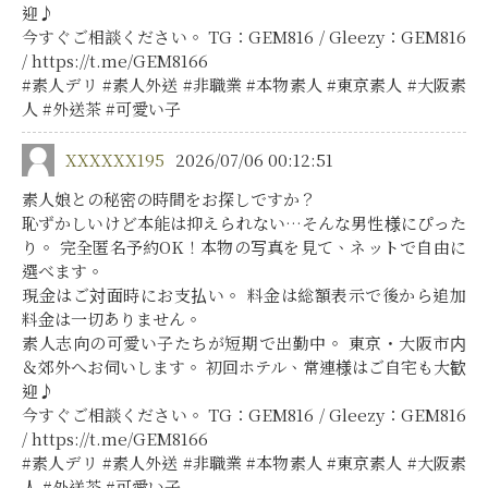
迎♪
今すぐご相談ください。 TG：GEM816 / Gleezy：GEM816
/ https://t.me/GEM8166
#素人デリ #素人外送 #非職業 #本物素人 #東京素人 #大阪素
人 #外送茶 #可愛い子
XXXXXX195
2026/07/06 00:12:51
素人娘との秘密の時間をお探しですか？
恥ずかしいけど本能は抑えられない…そんな男性様にぴった
り。 完全匿名予約OK！本物の写真を見て、ネットで自由に
選べます。
現金はご対面時にお支払い。 料金は総額表示で後から追加
料金は一切ありません。
素人志向の可愛い子たちが短期で出勤中。 東京・大阪市内
＆郊外へお伺いします。 初回ホテル、常連様はご自宅も大歓
迎♪
今すぐご相談ください。 TG：GEM816 / Gleezy：GEM816
/ https://t.me/GEM8166
#素人デリ #素人外送 #非職業 #本物素人 #東京素人 #大阪素
人 #外送茶 #可愛い子