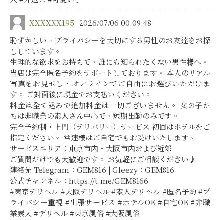
XXXXXX195
2026/07/06 00:09:48
恥ずかしい、プライバシーを大切にする男性のお友達をお探
ししています。
生理的な欲求をお持ちで、誰にも知られたくない男性様へ。
当店は完全匿名予約をサポートしております。 本人のリアル
写真をお見せし、オンラインでご自由にお選びいただけま
す。 ご対面後に現金でお支払いください。
料金は全て込みで追加料金は一切ございません。 女の子た
ちは非職業の素人さん中心で、短期出勤のみです。
完全予約制・上門（デリバリー）サービス 初回はホテルをご
指定ください。 常連様はご自宅でもお受けいたします。
サービスエリア：東京市内・大阪市内および近郊
ご質問だけでも大歓迎です。 お気軽にご相談ください♪
連絡先 Telegram：GEM816 | Gleezy：GEM816
公式チャンネル：https://t.me/GEM8166
#東京デリヘル #大阪デリヘル #素人デリヘル #匿名予約 #プ
ライバシー重視 #出張サービス #ホテルOK #自宅OK #非職
業素人 #デリヘル #東京風俗 #大阪風俗