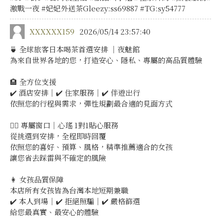
激戰一夜 #妃妃外送茶Gleezy:ss69887 #TG:sy54777
XXXXXX159
2026/05/14 23:57:40
🍵 全球旅客日本喝茶首選安排 ｜夜魅館
為來自世界各地的您，打造安心、隱私、專屬的高品質體驗
🏨 全方位支援
✔️ 酒店安排｜✔️ 住家服務｜✔️ 伴遊出行
依照您的行程與需求，彈性規劃最合適的見面方式
💁‍♀️ 專屬窗口｜心瑤 1對1貼心服務
從挑選到安排，全程即時回覆
依照您的喜好、預算、風格，精準推薦適合的女孩
讓您省去踩雷與不確定的風險
👩 女孩品質保障
本店所有女孩皆為台灣本地短期兼職
✔️ 本人到場｜✔️ 拒絕照騙｜✔️ 嚴格篩選
給您最真實、最安心的體驗