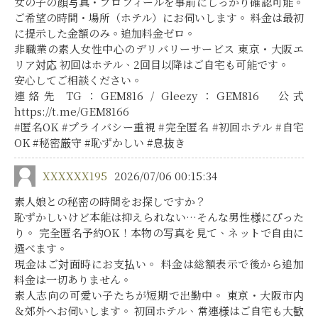
女の子の顔写真・プロフィールを事前にしっかり確認可能。
ご希望の時間・場所（ホテル）にお伺いします。 料金は最初
に提示した金額のみ。追加料金ゼロ。
非職業の素人女性中心のデリバリーサービス 東京・大阪エ
リア対応 初回はホテル、2回目以降はご自宅も可能です。
安心してご相談ください。
連絡先 TG：GEM816 / Gleezy：GEM816 公式
https://t.me/GEM8166
#匿名OK #プライバシー重視 #完全匿名 #初回ホテル #自宅
OK #秘密厳守 #恥ずかしい #息抜き
XXXXXX195
2026/07/06 00:15:34
素人娘との秘密の時間をお探しですか？
恥ずかしいけど本能は抑えられない…そんな男性様にぴった
り。 完全匿名予約OK！本物の写真を見て、ネットで自由に
選べます。
現金はご対面時にお支払い。 料金は総額表示で後から追加
料金は一切ありません。
素人志向の可愛い子たちが短期で出勤中。 東京・大阪市内
＆郊外へお伺いします。 初回ホテル、常連様はご自宅も大歓