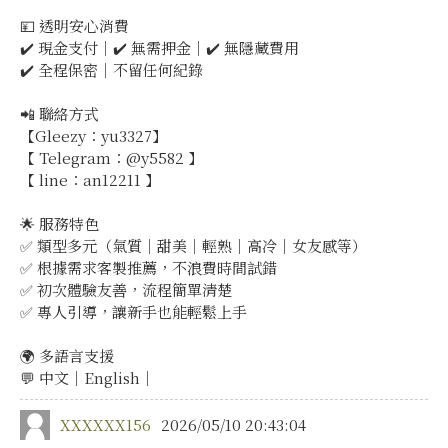
💴 透明安心消費
✔️ 現金支付｜✔️ 無需押金｜✔️ 無隱藏費用
✔️ 全程保密｜不留任何紀錄
📲 聯絡方式
【Gleezy：yu3327】
【 Telegram：@y5582 】
【 line：an12211 】
🌟 服務特色
✅ 類型多元（氣質｜甜美｜輕熟｜高冷｜女友感等）
✅ 根據需求客製推薦，不浪費時間試錯
✅ 初次體驗友善，流程簡單清楚
✅ 專人引導，讓新手也能輕鬆上手
🌍 多語言支援
💬 中文｜English｜
XXXXXX156
2026/05/10 20:43:04