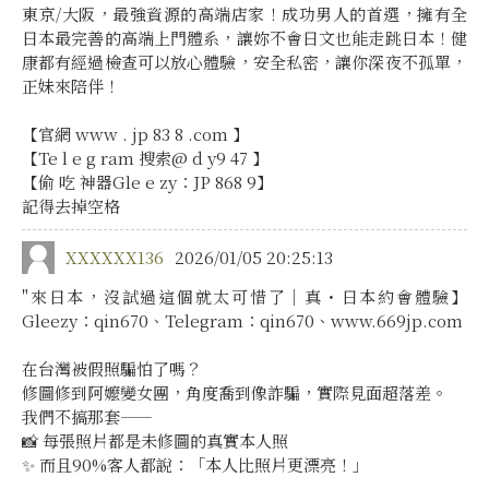
東京/大阪，最強資源的高端店家！成功男人的首選，擁有全
日本最完善的高端上門體系，讓妳不會日文也能走跳日本！健
康都有經過檢查可以放心體驗，安全私密，讓你深夜不孤單，
正妹來陪伴！
【官網 www . jp 83 8 .com 】
【Te l e g ram 搜索@ d y9 47 】
【偷 吃 神器Gle e zy：JP 868 9】
記得去掉空格
XXXXXX136
2026/01/05 20:25:13
"來日本，沒試過這個就太可惜了｜真・日本約會體驗】
Gleezy：qin670、Telegram：qin670、www.669jp.com
在台灣被假照騙怕了嗎？
修圖修到阿嬤變女團，角度喬到像詐騙，實際見面超落差。
我們不搞那套——
📸 每張照片都是未修圖的真實本人照
✨ 而且90%客人都說：「本人比照片更漂亮！」