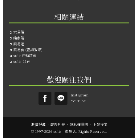
相關連結
➲
素易購
➲
純素購
➲
素易遊
➲
素易食 (查詢餐館)
➲
suiis行動蔬食
➲
suiis 21巷
歡迎關注我們
Instagram
YouTube
媒體報導
．
廣告刊登
．
隱私權聲明
．
上架提案
© 1997-2026 suiis | 素易 All Rights Reserved.