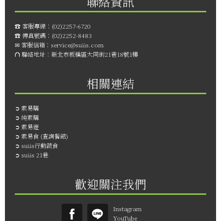
聯絡資訊
☎︎ 客服專線：
(02)2257-6720
☎︎ 傳真號碼：
(02)2252-8483
✉ 客服信箱：
service@suiis.com
⛫ 聯絡地址：
新北市板橋區大同街21巷18號1樓
相關連結
➲
素易購
➲
純素購
➲
素易遊
➲
素易食 (查詢餐館)
➲
suiis行動蔬食
➲
suiis 21巷
歡迎關注我們
Instagram
YouTube