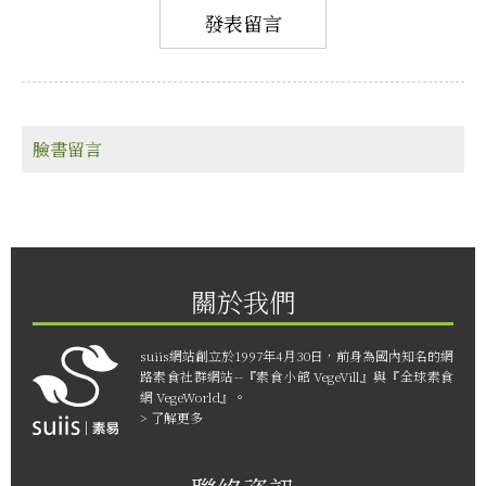
臉書留言
關於我們
suiis網站創立於1997年4月30日，前身為國內知名的網
路素食社群網站--『素食小館 VegeVill』與『全球素食
網 VegeWorld』。
> 了解更多