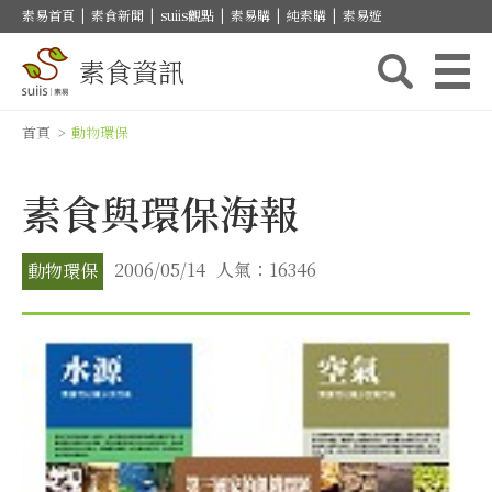
素易首頁
|
素食新聞
|
suiis觀點
|
素易購
|
純素購
|
素易遊
素食資訊
首頁
>
動物環保
素食與環保海報
2006/05/14
人氣：16346
動物環保