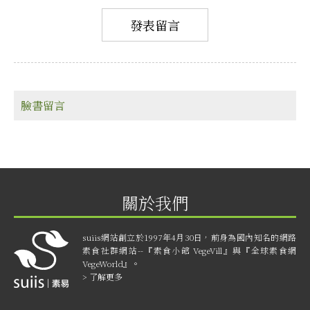
臉書留言
關於我們
suiis網站創立於1997年4月30日，前身為國內知名的網路
素食社群網站--『素食小館 VegeVill』與『全球素食網
VegeWorld』。
> 了解更多