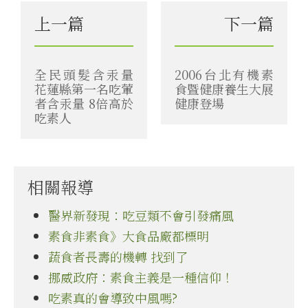
上一篇
下一篇
全民頭髮含汞量
2006台北有機素
花蓮縣第一名吃葷
食暨健康養生大展
者含汞量 8倍高於
健康登場
吃素人
相關報導
醫界新發現：吃豆類不會引發痛風
素食非素食》大食品廠都標明
蔬食者長壽的機轉 找到了
挪威政府：素食主義是一種信仰！
吃素真的會導致中風嗎?