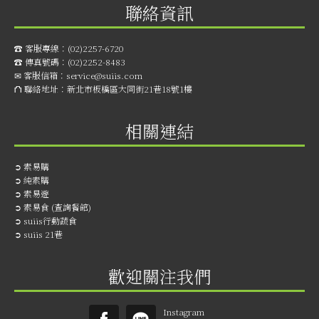
聯絡資訊
☎︎ 客服專線：
(02)2257-6720
☎︎ 傳真號碼：
(02)2252-8483
✉ 客服信箱：
service@suiis.com
⛫ 聯絡地址：
新北市板橋區大同街21巷18號1樓
相關連結
➲
素易購
➲
純素購
➲
素易遊
➲
素易食 (查詢餐館)
➲
suiis行動蔬食
➲
suiis 21巷
歡迎關注我們
Instagram