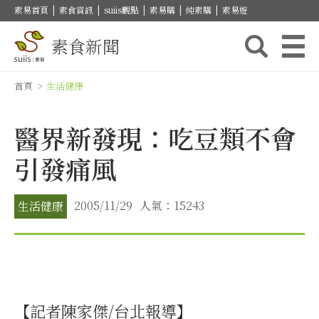
素易首頁
|
素食資訊
|
suiis觀點
|
素易購
|
純素購
|
素易遊
素食新聞
首頁
>
生活健康
醫界新發現：吃豆類不會
引發痛風
2005/11/29
人氣：15243
生活健康
【記者陳家傑/台北報導】