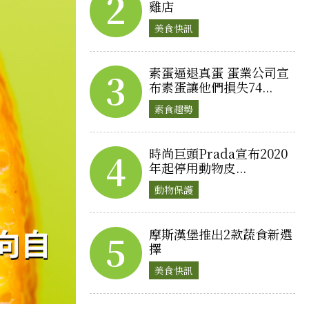
2
雞店
美食快訊
素蛋逼退真蛋 蛋業公司宣
3
布素蛋讓他們損失74...
素食趨勢
時尚巨頭Prada宣布2020
4
年起停用動物皮...
動物保護
摩斯漢堡推出2款蔬食新選
5
擇
美食快訊