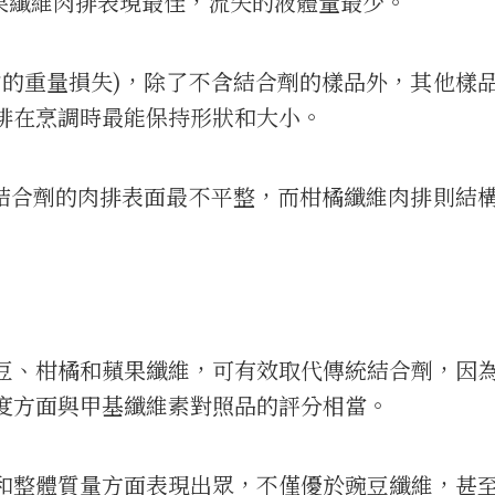
蘋果纖維肉排表現最佳，流失的液體量最少。
中的重量損失)，除了不含結合劑的樣品外，其他樣
排在烹調時最能保持形狀和大小。
含結合劑的肉排表面最不平整，而柑橘纖維肉排則結
豆、柑橘和蘋果纖維，可有效取代傳統結合劑，因
度方面與甲基纖維素對照品的評分相當。
和整體質量方面表現出眾，不僅優於豌豆纖維，甚