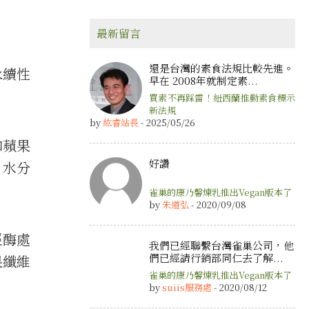
最新留言
還是台灣的素食法規比較先進。
永續性
早在 2008年就制定素...
買素不再踩雷！紐西蘭推動素食標示
新法規
by
紘睿站長
- 2025/05/26
和蘋果
好讚
、水分
雀巢的康乃馨煉乳推出Vegan版本了
by
朱道弘
- 2020/09/08
經酶處
我們已經聯繫台灣雀巢公司，他
們已經請行銷部同仁去了解...
果纖維
雀巢的康乃馨煉乳推出Vegan版本了
by
suiis服務處
- 2020/08/12