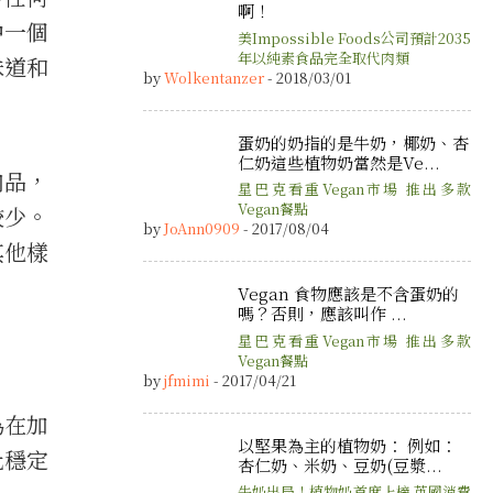
啊！
中一個
美Impossible Foods公司預計2035
年以純素食品完全取代肉類
味道和
by
Wolkentanzer
- 2018/03/01
蛋奶的奶指的是牛奶，椰奶、杏
仁奶這些植物奶當然是Ve...
肉品，
星巴克看重Vegan市場 推出多款
Vegan餐點
較少。
by
JoAnn0909
- 2017/08/04
其他樣
Vegan 食物應該是不含蛋奶的
嗎？否則，應該叫作 ...
星巴克看重Vegan市場 推出多款
Vegan餐點
by
jfmimi
- 2017/04/21
為在加
以堅果為主的植物奶： 例如：
化穩定
杏仁奶、米奶、豆奶(豆漿...
牛奶出局！植物奶首度上榜 英國消費