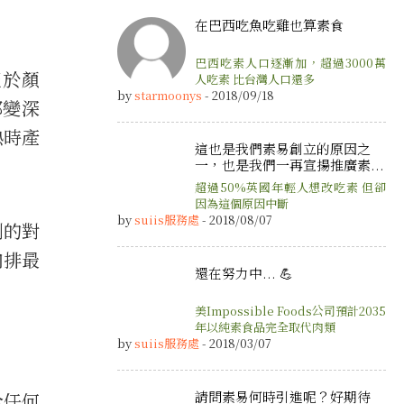
在巴西吃魚吃雞也算素食
巴西吃素人口逐漸加，超過3000萬
至於顏
人吃素 比台灣人口還多
by
starmoonys
- 2018/09/18
都變深
熱時產
這也是我們素易創立的原因之
一，也是我們一再宣揚推廣素...
超過50%英國年輕人想改吃素 但卻
因為這個原因中斷
by
suiis服務處
- 2018/08/07
劑的對
肉排最
還在努力中... 💪
美Impossible Foods公司預計2035
年以純素食品完全取代肉類
by
suiis服務處
- 2018/03/07
請問素易何時引進呢？好期待
含任何