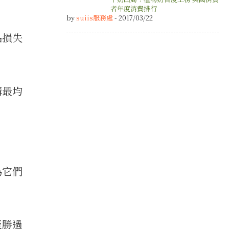
者年度消費排行
by
suiis服務處
- 2017/03/22
品損失
構最均
為它們
至勝過