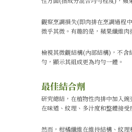
性方面(指成分混合均勻程度)，
觀察烹調損失(即肉排在烹調過程
微乎其微。有趣的是，蘋果纖維肉
檢視其微觀結構(內部結構)，不
勻，顯示其組成更為均勻一體。
最佳結合劑
研究總結，在植物性肉排中加入豌
在味道、紋理、多汁度和整體接受
然而，柑橘纖維在維持結構、紋理