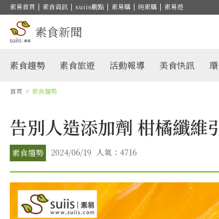
素易首頁
|
素食資訊
|
suiis觀點
|
素易購
|
純素購
|
素易遊
素食新聞
素食趨勢
素食旅遊
活動報導
美食快訊
環
首頁
>
素食趨勢
告別人造添加劑 柑橘纖維
2024/06/19
人氣：4716
素食趨勢