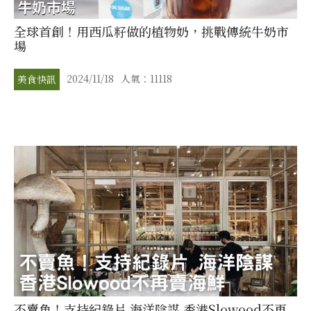
全球首創！用西瓜籽做的植物奶，挑戰傳統牛奶市
場
2024/11/18
人氣：11118
美食快訊
不賣魚！支持紀錄片 海洋陰謀 香港Slowood不再