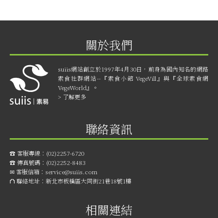
關於我們
suiis網站創立於1997年4月30日，前身為國內知名的網路
素食社群網站--『素食小館 VegeVill』與『全球素食網
VegeWorld』。
> 了解更多
聯絡資訊
☎︎ 客服專線：
(02)2257-6720
☎︎ 傳真號碼：
(02)2252-8483
✉ 客服信箱：
service@suiis.com
⛫ 聯絡地址：
新北市板橋區大同街21巷18號1樓
相關連結