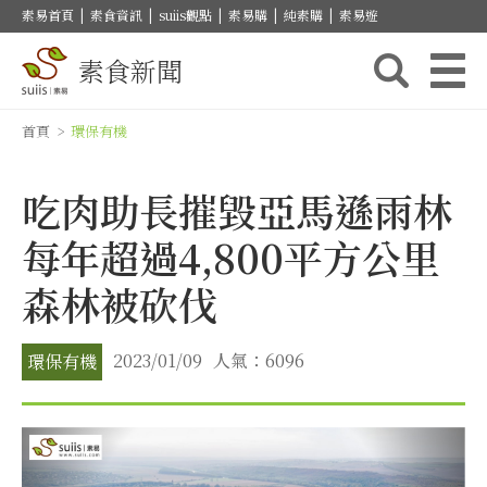
素易首頁
|
素食資訊
|
suiis觀點
|
素易購
|
純素購
|
素易遊
素食新聞
首頁
>
環保有機
吃肉助長摧毀亞馬遜雨林
每年超過4,800平方公里
森林被砍伐
2023/01/09
人氣：6096
環保有機