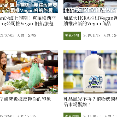
gan的海上假期！克羅埃西亞
加拿大IKEA推出Vegan
ailing公司推Vegan帆船旅程
續推出新的Vegan商品
21/07/05
人氣：5798
2019/11/18
人氣：84
美食快訊
？研究數據反轉你的印象
乳品風光不再？植物奶趨
品市場緊縮！
18/03/01
人氣：8506
2017/10/05
人氣：1
素食趨勢