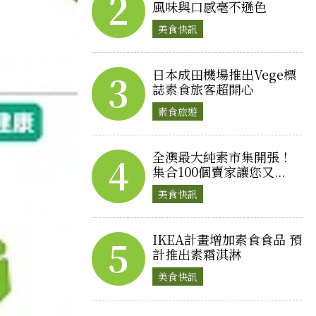
2
風味與口感毫不遜色
美食快訊
日本成田機場推出Vege標
3
誌素食旅客超開心
素食旅遊
全澳最大純素市集開張！
4
集合100個賣家讓您又...
美食快訊
IKEA計畫增加素食食品 預
5
計推出素霜淇淋
美食快訊