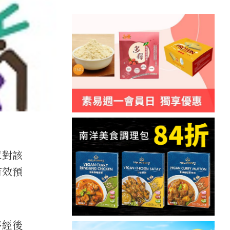
眾對該
有效預
停經後