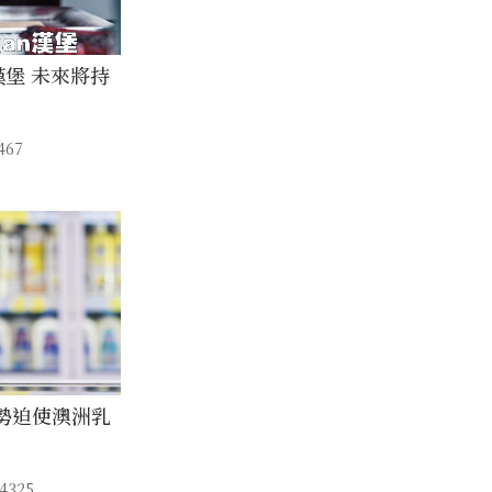
漢堡 未來將持
67
勢迫使澳洲乳
4325