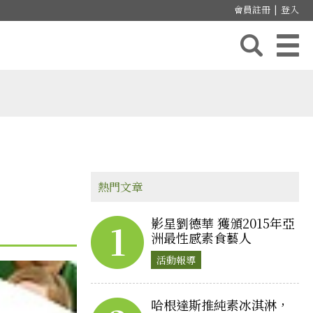
會員註冊
|
登入
熱門文章
影星劉德華 獲頒2015年亞
1
洲最性感素食藝人
活動報導
哈根達斯推純素冰淇淋，