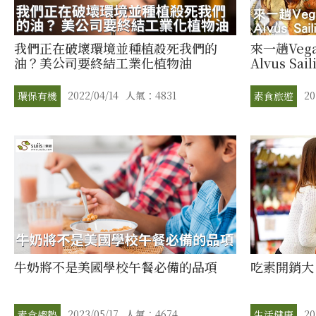
我們正在破壞環境並種植殺死我們的
來一趟Ve
油？美公司要終結工業化植物油
Alvus S
2022/04/14
人氣：4831
20
環保有機
素食旅遊
牛奶將不是美國學校午餐必備的品項
吃素開銷大
2023/05/17
人氣：4674
20
素食趨勢
生活健康