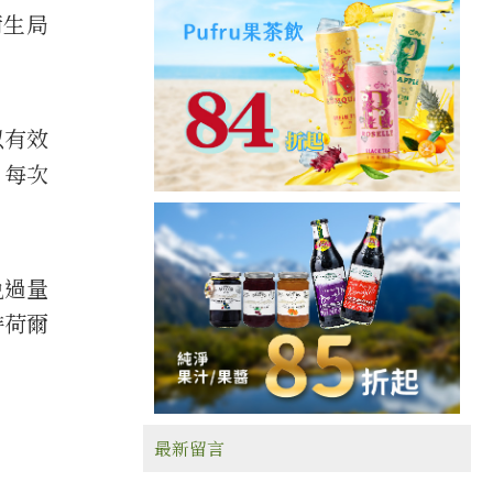
衛生局
以有效
，每次
。
免過量
持荷爾
最新留言