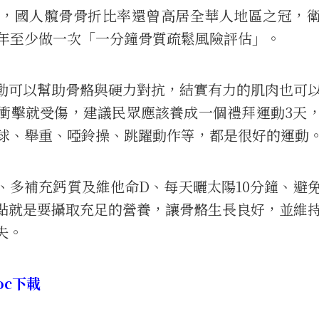
%，國人髖骨骨折比率還曾高居全華人地區之冠，
每年至少做一次「一分鐘骨質疏鬆風險評估」。
動可以幫助骨骼與硬力對抗，結實有力的肌肉也可
衝擊就受傷，建議民眾應該養成一個禮拜運動3天
打球、舉重、啞鈴操、跳躍動作等，都是很好的運動
、多補充鈣質及維他命D、每天曬太陽10分鐘、避
點就是要攝取充足的營養，讓骨骼生長良好，並維
失。
oc下載