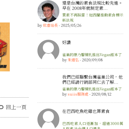
還是台灣的素食法規比較先進。
早在 2008年就制定素...
買素不再踩雷！紐西蘭推動素食標示
新法規
by
紘睿站長
- 2025/05/26
好讚
雀巢的康乃馨煉乳推出Vegan版本了
by
朱道弘
- 2020/09/08
我們已經聯繫台灣雀巢公司，他
們已經請行銷部同仁去了解...
雀巢的康乃馨煉乳推出Vegan版本了
by
suiis服務處
- 2020/08/12
回上一頁
在巴西吃魚吃雞也算素食
巴西吃素人口逐漸加，超過3000萬
人吃素 比台灣人口還多