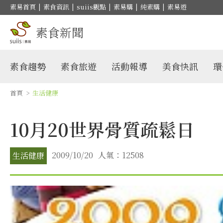
素易首頁
|
素食資訊
|
suiis觀點
|
素易購
|
純素購
|
素易遊
素食新聞
素食趨勢
素食旅遊
活動報導
美食快訊
環
首頁
>
生活健康
10月20世界骨質疏鬆日
2009/10/20
人氣：12508
生活健康