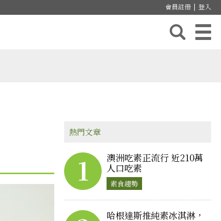
會員註冊
|
登入
熱門文章
澳洲吃素正流行 近210萬
1
人口吃素
素食趨勢
哈根達斯推純素冰淇淋，