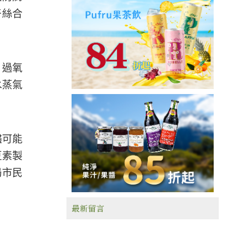
干絲合
、過氧
水蒸氣
儘可能
豆素製
局市民
最新留言