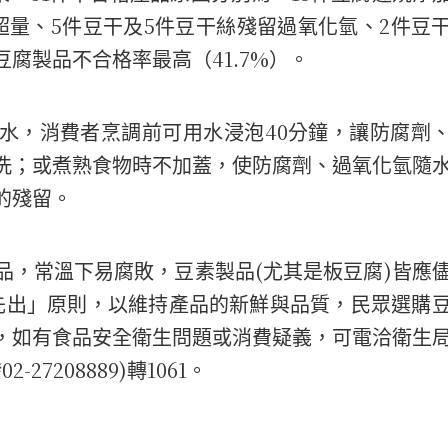
5
5
2
超量、
件豆干及
件豆干絲殘留過氧化氫、
件豆
41.7%
豆腐製品不合格率最高（
）。
40
水，消費者烹調前可用水浸泡
分鐘，讓防腐劑
洗；或煮熟食物時不加蓋，使防腐劑、過氧化氫隨
的殘留。
(
)
品，常溫下易腐敗，豆素製品
尤其是板豆腐
皆應
先出」原則，以維持產品的新鮮與品質，民眾選購
，如有食品安全衛生問題或消費疑義，可電洽衛生
02-27208889)
1061
撥
轉
。