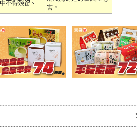
中不得殘留。
害。