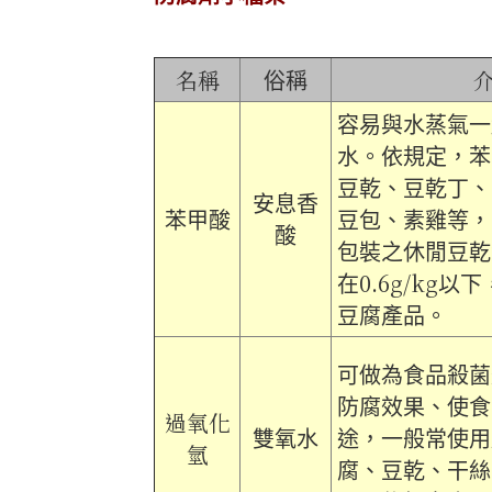
名稱
俗稱
容易與水蒸氣一
水。依規定，苯
豆乾、豆乾丁、
安息香
苯甲酸
豆包、素雞等，
酸
包裝之休閒豆乾
0.6
g/
kg
在
以下
豆腐產品。
可做為食品殺菌
防腐效果、使食
過氧化
雙氧水
途，一般常使用
氫
腐、豆乾、干絲