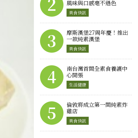
2
風味與口感毫不遜色
美食快訊
摩斯漢堡27周年慶！推出
3
一款純素漢堡
美食快訊
南台灣首間全素食養護中
4
心開張
生活健康
倫敦將成立第一間純素炸
5
雞店
美食快訊