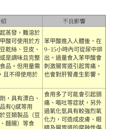
介紹
不良影響
起蒸發，難溶於
甲酸可使用於方
苯甲酸進入人體後，在
9~15
豆乾絲、豆皮、
小時內可從尿中排
或是調味且完整
出。過量食入苯甲酸會
食品。但用量需
刺激腸胃道引起胃痛，
，且不得使用於
也會對肝腎產生影響。
食用多了可能會引起頭
劑，具有漂白、
痛、嘔吐等症狀，另外
Q
品有
感等用
過氧化氫具有較強烈氧
於豆類製品（豆
化力，可造成皮膚、眼
、麵腸）等食
睛及腸胃道的腐蝕性傷