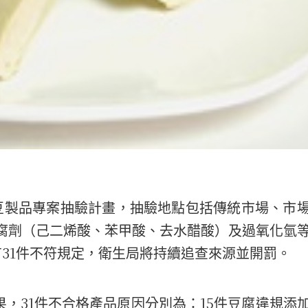
豆製品專案抽驗計畫，抽驗地點包括傳統市場、市
腐劑（己二烯酸、苯甲酸、去水醋酸）及過氧化氫
31
有
件不符規定，衛生局將持續追查來源並開罰。
31
15
果，
件不合格產品原因分別為：
件豆腐違規添