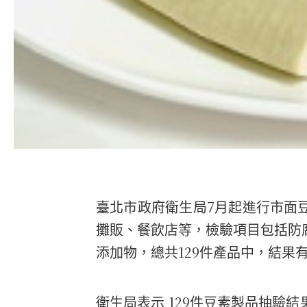
7
臺北市政府衛生局
月起進行市面
攤販、餐飲店等，檢驗項目包括防
129
添加物，總共
件產品中，結果
129
衛生局表示
件豆素製品抽驗結