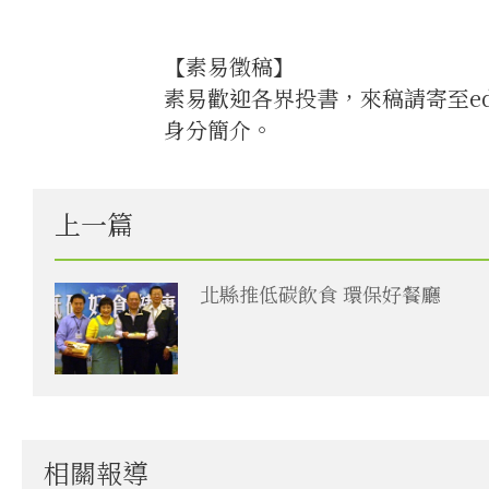
【素易徵稿】
素易歡迎各界投書，來稿請寄至edi
身分簡介。
上一篇
北縣推低碳飲食 環保好餐廳
相關報導