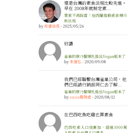
還是台灣的素食法規比較先進。
早在 2008年就制定素...
買素不再踩雷！紐西蘭推動素食標示
新法規
by
紘睿站長
- 2025/05/26
好讚
雀巢的康乃馨煉乳推出Vegan版本了
by
朱道弘
- 2020/09/08
我們已經聯繫台灣雀巢公司，他
們已經請行銷部同仁去了解...
雀巢的康乃馨煉乳推出Vegan版本了
by
suiis服務處
- 2020/08/12
在巴西吃魚吃雞也算素食
巴西吃素人口逐漸加，超過3000萬
人吃素 比台灣人口還多