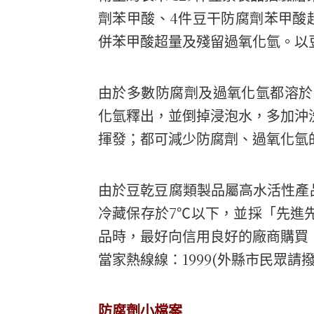
4
劑苯甲酸、
件豆干防腐劑苯甲酸
併苯甲酸超量及殘留過氧化氫。以
由於多數防腐劑及過氧化氫都溶於
化氫釋出，並倒掉浸泡水，多加沖
揮發；都可減少防腐劑、過氧化氫
由於豆乾豆腐類製品屬高水活性產
7
冷藏保存於
℃以下，並採「先進
品時，最好向信用良好的廠商購買
1999(
當家熱線線：
外縣市民眾請
防腐劑小檔案