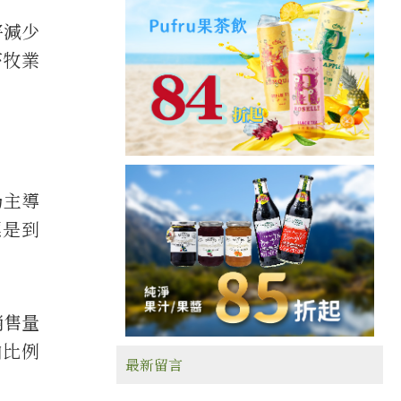
將減少
畜牧業
仍主導
標是到
銷售量
白比例
最新留言