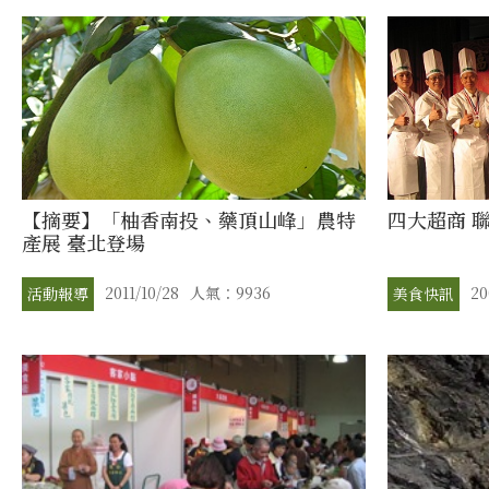
【摘要】「柚香南投、藥頂山峰」農特
四大超商 
產展 臺北登場
2011/10/28
人氣：9936
20
活動報導
美食快訊