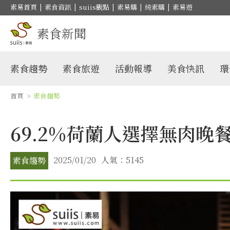
素易首頁
|
素食資訊
|
suiis觀點
|
素易購
|
純素購
|
素易遊
素食新聞
素食趨勢
素食旅遊
活動報導
美食快訊
環
首頁
>
素食趨勢
69.2%荷蘭人選擇無肉
2025/01/20
人氣：5145
素食趨勢