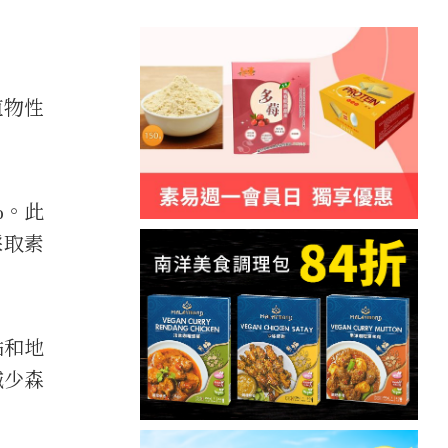
植物性
%。此
採取素
點和地
減少森