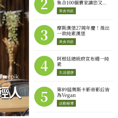
2
集合100個賣家讓您又...
美食快訊
摩斯漢堡27周年慶！推出
3
一款純素漢堡
美食快訊
阿根廷總統府宣布週一純
4
素
生活健康
第89屆奧斯卡影帝影后皆
5
為Vegan
活動報導