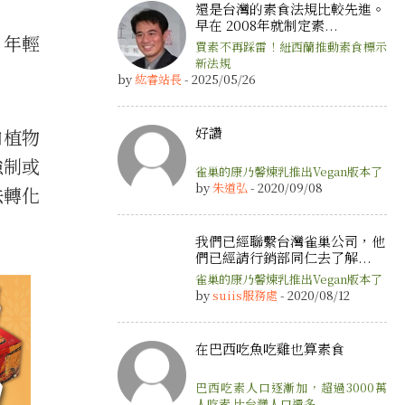
還是台灣的素食法規比較先進。
早在 2008年就制定素...
，年輕
買素不再踩雷！紐西蘭推動素食標示
新法規
by
紘睿站長
- 2025/05/26
好讚
加植物
強制或
雀巢的康乃馨煉乳推出Vegan版本了
by
朱道弘
- 2020/09/08
法轉化
我們已經聯繫台灣雀巢公司，他
們已經請行銷部同仁去了解...
雀巢的康乃馨煉乳推出Vegan版本了
by
suiis服務處
- 2020/08/12
在巴西吃魚吃雞也算素食
巴西吃素人口逐漸加，超過3000萬
人吃素 比台灣人口還多