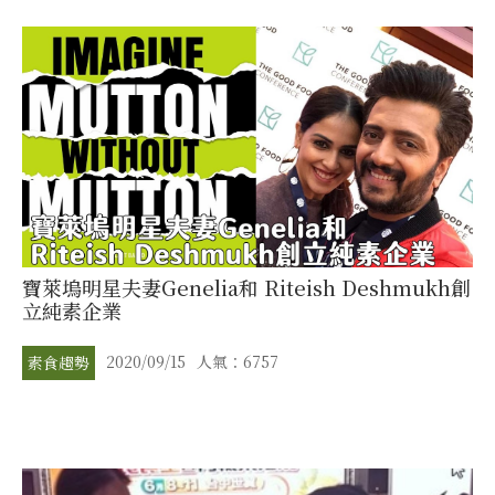
寶萊塢明星夫妻Genelia和 Riteish Deshmukh創
立純素企業
2020/09/15
人氣：6757
素食趨勢