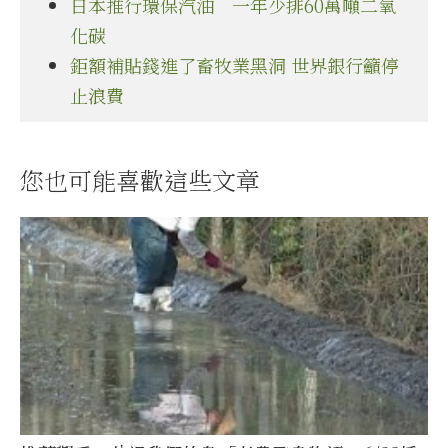
日本推行環保汽油 一年少排60萬噸二氧
化碳
鉅額補貼錢進了畜牧業黑洞 世界銀行籲停
止浪費
您也可能喜歡這些文章