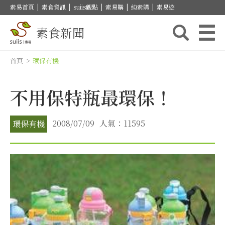
素易首頁
|
素食資訊
|
suiis觀點
|
素易購
|
純素購
|
素易遊
素食新聞
首頁
>
環保有機
不用保特瓶最環保！
2008/07/09
人氣：11595
環保有機