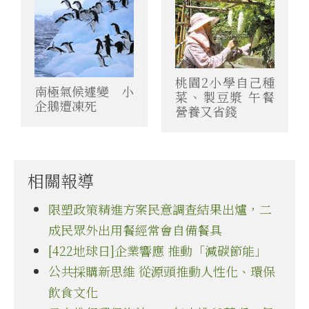
桃園2小學自己種
南極氣候遽變 小
菜、製豆漿 午餐
企鵝遭凍死
營養又省錢
相關報導
限塑政策精進方案民意調查結果出爐，二
成民眾外出用餐經常會自備餐具
[422地球日]企業響應 推動「減碳節能」
公共採購新思維 從源頭推動人性化、環保
飲食文化