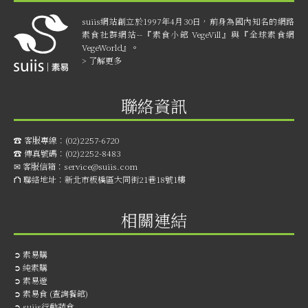
suiis網站創立於1997年4月30日，前身為國內知名的網路
素食社群網站--『素食小館 VegeVill』與『全球素食網
VegeWorld』。
> 了解更多
聯絡資訊
☎︎ 客服專線：
(02)2257-6720
☎︎ 傳真號碼：
(02)2252-8483
✉ 客服信箱：
service@suiis.com
⛫ 聯絡地址：
新北市板橋區大同街21巷18號1樓
相關連結
➲
素易購
➲
純素購
➲
素易遊
➲
素易食 (查詢餐館)
➲
suiis行動蔬食