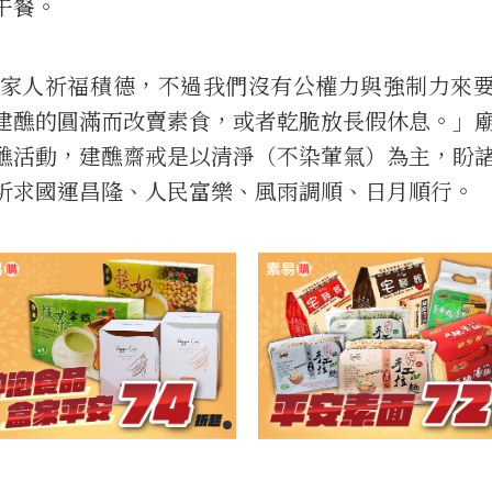
午餐。
家人祈福積德，不過我們沒有公權力與強制力來
建醮的圓滿而改賣素食，或者乾脆放長假休息。」
醮活動，建醮齋戒是以清淨（不染葷氣）為主，盼
祈求國運昌隆、人民富樂、風雨調順、日月順行。