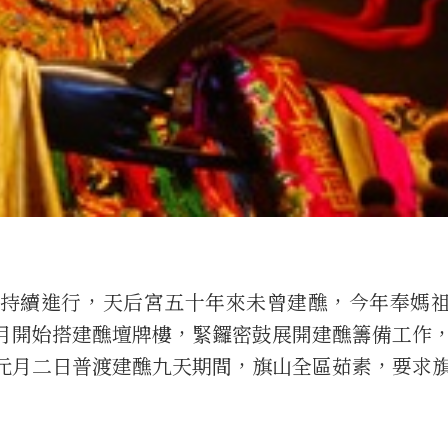
持續進行，天后宮五十年來未曾建醮，今年奉媽
月開始搭建醮壇牌樓，緊鑼密鼓展開建醮籌備工作
元月二日普渡建醮九天期間，旗山全區茹素，要求