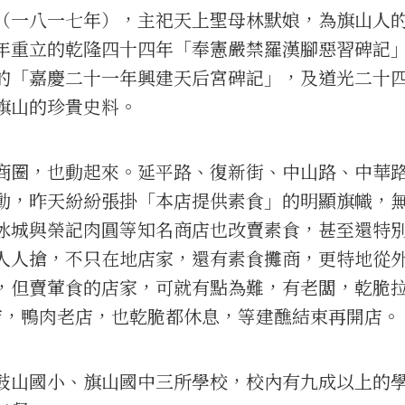
（一八一七年），主祀天上聖母林默娘，為旗山人
年重立的乾隆四十四年「奉憲嚴禁羅漢腳惡習碑記
的「嘉慶二十一年興建天后宮碑記」，及道光二十
旗山的珍貴史料。
商圈，也動起來。延平路、復新街、中山路、中華
動，昨天紛紛張掛「本店提供素食」的明顯旗幟，
冰城與榮記肉圓等知名商店也改賣素食，甚至還特
人人搶，不只在地店家，還有素食攤商，更特地從
，但賣葷食的店家，可就有點為難，有老闆，乾脆
店，鴨肉老店，也乾脆都休息，等建醮結束再開店。
鼓山國小、旗山國中三所學校，校內有九成以上的