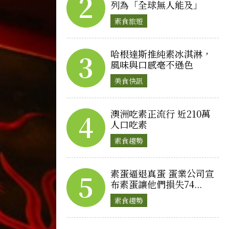
2
列為「全球無人能及」
素食旅遊
哈根達斯推純素冰淇淋，
3
風味與口感毫不遜色
美食快訊
澳洲吃素正流行 近210萬
4
人口吃素
素食趨勢
素蛋逼退真蛋 蛋業公司宣
5
布素蛋讓他們損失74...
素食趨勢