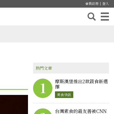
會員註冊
|
登入
熱門文章
摩斯漢堡推出2款蔬食新選
1
擇
美食快訊
台灣素食的最友善被CNN