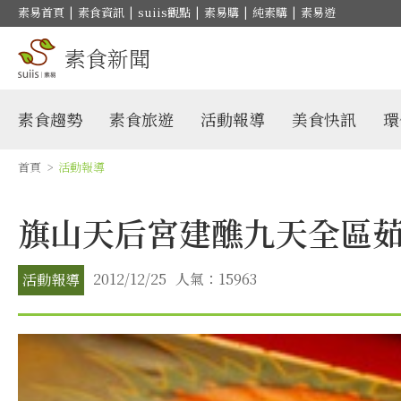
素易首頁
|
素食資訊
|
suiis觀點
|
素易購
|
純素購
|
素易遊
素食新聞
素食趨勢
素食旅遊
活動報導
美食快訊
環
首頁
>
活動報導
旗山天后宮建醮九天全區
2012/12/25
人氣：15963
活動報導