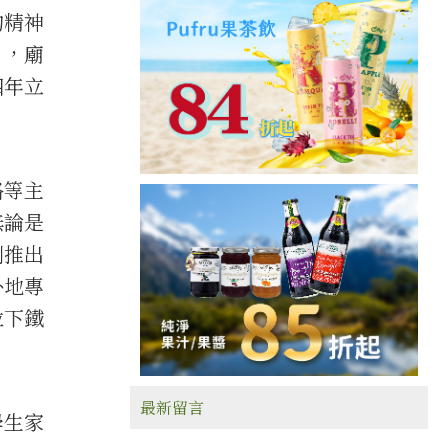
的精神
」，廟
四年立
路等主
無論是
別推出
外地專
拉下鐵
最新留言
學生家