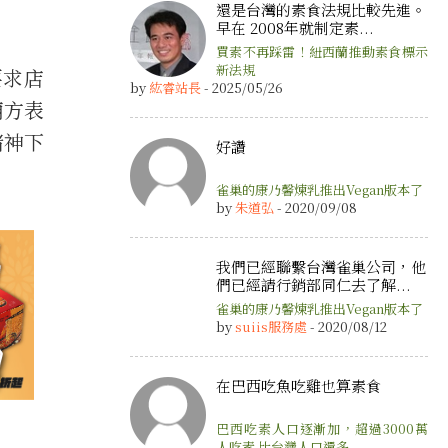
還是台灣的素食法規比較先進。
早在 2008年就制定素...
買素不再踩雷！紐西蘭推動素食標示
新法規
要求店
by
紘睿站長
- 2025/05/26
廟方表
諸神下
好讚
雀巢的康乃馨煉乳推出Vegan版本了
by
朱道弘
- 2020/09/08
我們已經聯繫台灣雀巢公司，他
們已經請行銷部同仁去了解...
雀巢的康乃馨煉乳推出Vegan版本了
by
suiis服務處
- 2020/08/12
在巴西吃魚吃雞也算素食
巴西吃素人口逐漸加，超過3000萬
人吃素 比台灣人口還多