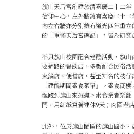
旗山天后宮創建於清嘉慶二十二年
信仰中心，左外牆鑲有嘉慶二十二
內左右牆亦分別鑲有道光四年重立
的「重修天后宮碑記」，皆為研究
不只旗山校園配合建醮活動，旗山
要道路的餐飲店，多數配合民俗活
火鍋店、便當店，甚至知名的枝仔
「建醮期間素食菜單」。素食商機
程跑到旗山來擺攤。素食業者樂翻
門，用紅紙寫著連休9天；肉圓老
此外，位於旗山鬧區的旗山國小、