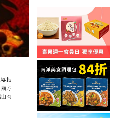
祖婆指
，廟方
旗山肉