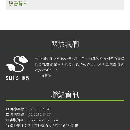
臉書留言
關於我們
suiis網站創立於1997年4月30日，前身為國內知名的網路
素食社群網站--『素食小館 VegeVill』與『全球素食網
VegeWorld』。
> 了解更多
聯絡資訊
☎︎ 客服專線：
(02)2257-6720
☎︎ 傳真號碼：
(02)2252-8483
✉ 客服信箱：
service@suiis.com
⛫ 聯絡地址：
新北市板橋區大同街21巷18號1樓