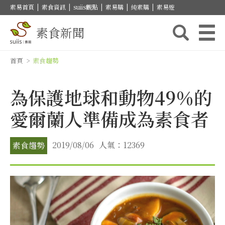
素易首頁
|
素食資訊
|
suiis觀點
|
素易購
|
純素購
|
素易遊
素食新聞
首頁
>
素食趨勢
為保護地球和動物49％的
愛爾蘭人準備成為素食者
2019/08/06
人氣：12369
素食趨勢