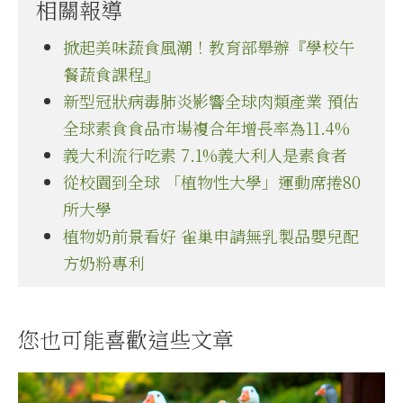
相關報導
掀起美味蔬食風潮！教育部舉辦『學校午
餐蔬食課程』
新型冠狀病毒肺炎影響全球肉類產業 預估
全球素食食品市場複合年增長率為11.4%
義大利流行吃素 7.1%義大利人是素食者
從校園到全球 「植物性大學」運動席捲80
所大學
植物奶前景看好 雀巢申請無乳製品嬰兒配
方奶粉專利
您也可能喜歡這些文章