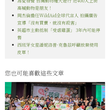
為愛發聲 台灣動物權大遊行 近400人上街
高喊動物是朋友！
周杰倫擔任WildAid全球代言人 拍攝廣告
宣導「沒有買賣，就沒有殺害」
英超市主動抵制「受虐雞蛋」 3年內可能停
售
西班牙女星潘妮洛普·克魯茲呼籲放棄使用
皮草！
您也可能喜歡這些文章