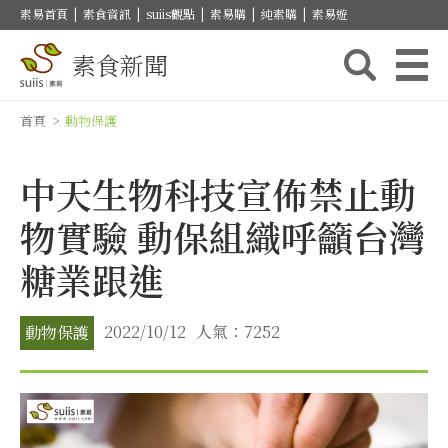
素易首頁
|
素食資訊
|
suiis觀點
|
素易購
|
純素購
|
素易遊
素食新聞
首頁
>
動物保護
中天生物科技宣佈禁止動
物實驗 動保組織呼籲台灣
糖業跟進
2022/10/12
人氣：7252
動物保護