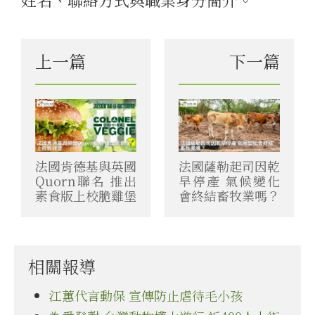
上一篇
下一篇
法國肯德基與英國
法國薩勒起司因乾
Quorn聯名 推出
旱停產 氣候變化
素食版上校脆雞堡
會終結畜牧業嗎？
相關報導
江蕙代言動保 宣傳防止虐待毛小孩