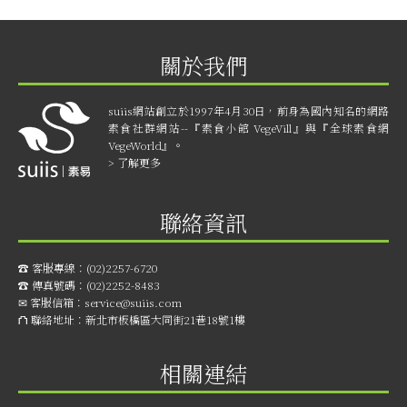
關於我們
suiis網站創立於1997年4月30日，前身為國內知名的網路
素食社群網站--『素食小館 VegeVill』與『全球素食網
VegeWorld』。
> 了解更多
聯絡資訊
☎︎ 客服專線：
(02)2257-6720
☎︎ 傳真號碼：
(02)2252-8483
✉ 客服信箱：
service@suiis.com
⛫ 聯絡地址：
新北市板橋區大同街21巷18號1樓
相關連結