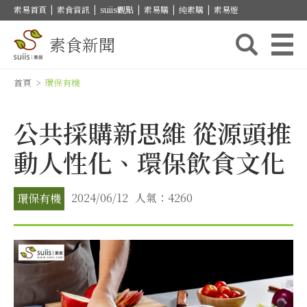
素易首頁
|
素食資訊
|
suiis觀點
|
素易購
|
純素購
|
素易遊
素食新聞
首頁
>
環保有機
公共採購新思維 從源頭推
動人性化、環保飲食文化
2024/06/12
人氣：4260
環保有機