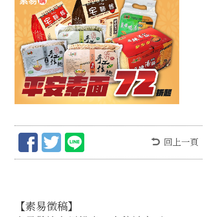
回上一頁
【素易徵稿】