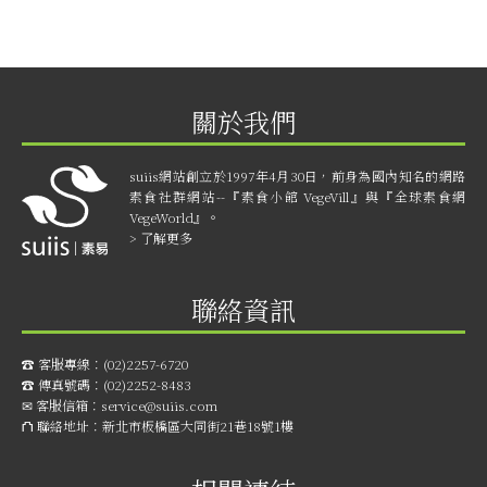
關於我們
suiis網站創立於1997年4月30日，前身為國內知名的網路
素食社群網站--『素食小館 VegeVill』與『全球素食網
VegeWorld』。
> 了解更多
聯絡資訊
☎︎ 客服專線：
(02)2257-6720
☎︎ 傳真號碼：
(02)2252-8483
✉ 客服信箱：
service@suiis.com
⛫ 聯絡地址：
新北市板橋區大同街21巷18號1樓