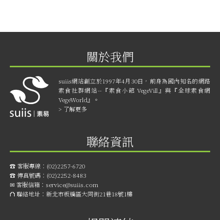
關於我們
suiis網站創立於1997年4月30日，前身為國內知名的網路
素食社群網站--『素食小館 VegeVill』與『全球素食網
VegeWorld』。
> 了解更多
聯絡資訊
☎︎ 客服專線：
(02)2257-6720
☎︎ 傳真號碼：
(02)2252-8483
✉ 客服信箱：
service@suiis.com
⛫ 聯絡地址：
新北市板橋區大同街21巷18號1樓