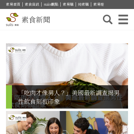
素易首頁
|
素食資訊
|
suiis觀點
|
素易購
|
純素購
|
素易遊
素食新聞
「吃肉才像男人？」美國最新調查揭男
性飲食刻板印象