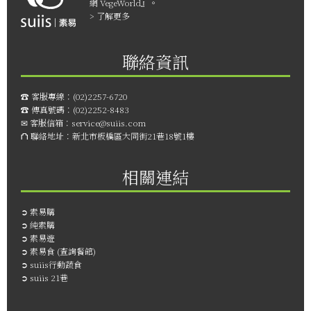
網 VegeWorld』。
> 了解更多
聯絡資訊
☎︎ 客服專線：
(02)2257-6720
☎︎ 傳真號碼：
(02)2252-8483
✉ 客服信箱：
service@suiis.com
⛫ 聯絡地址：
新北市板橋區大同街21巷18號1樓
相關連結
➲
素易購
➲
純素購
➲
素易遊
➲
素易食 (查詢餐館)
➲
suiis行動蔬食
➲
suiis 21巷