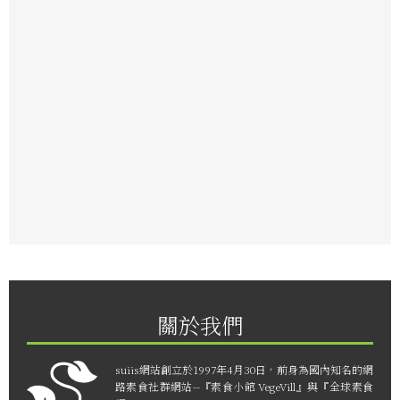
關於我們
suiis網站創立於1997年4月30日，前身為國內知名的網
路素食社群網站--『素食小館 VegeVill』與『全球素食