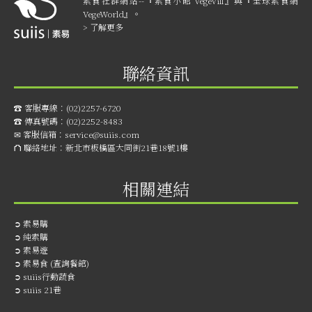
素食社群網站--『素食小館 VegeVill』與『全球素食網
VegeWorld』。
> 了解更多
聯絡資訊
☎︎ 客服專線：
(02)2257-6720
☎︎ 傳真號碼：
(02)2252-8483
✉ 客服信箱：
service@suiis.com
⛫ 聯絡地址：
新北市板橋區大同街21巷18號1樓
相關連結
➲
素易購
➲
純素購
➲
素易遊
➲
素易食 (查詢餐館)
➲
suiis行動蔬食
➲
suiis 21巷