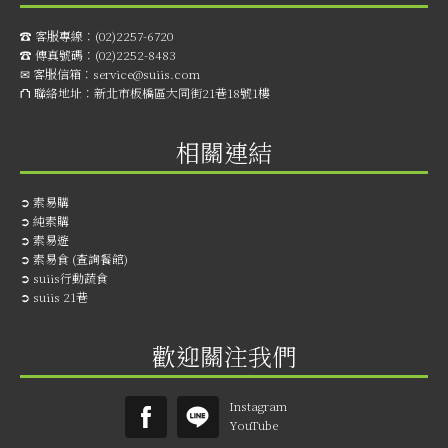
☎︎ 客服專線：
(02)2257-6720
☎︎ 傳真號碼：
(02)2252-8483
✉ 客服信箱：
service@suiis.com
⛫ 聯絡地址：
新北市板橋區大同街21巷18號1樓
相關連結
➲
素易購
➲
純素購
➲
素易遊
➲
素易食 (查詢餐館)
➲
suiis行動蔬食
➲
suiis 21巷
歡迎關注我們
Instagram
YouTube