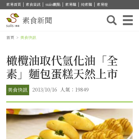
素易首頁
|
素食資訊
|
suiis觀點
|
素易購
|
純素購
|
素易遊
素食新聞
首頁
>
美食快訊
橄欖油取代氫化油「全
素」麵包蛋糕天然上市
2013/10/16
人氣：19849
美食快訊