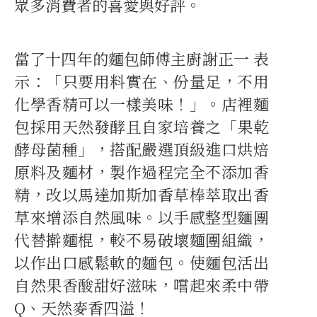
眾多消費者的喜愛與好評。
當了十四年的麵包師傅主廚謝正一 表
示：「只要用料實在、份量足，不用
化學香精可以一樣美味！」。店裡麵
包採用天然發酵且自家培養之「果乾
酵母菌種」，搭配嚴選頂級進口烘焙
原料及麵材，製作過程完全不添加香
精，改以馬達加斯加香草棒萃取出香
草來增添自然風味。以手感整型麵團
代替擀麵棍，較不易破壞麵團組織，
以作出口感鬆軟的麵包。使麵包活出
自然果香酸甜好滋味，嚐起來柔中帶
Q、天然麥香四溢！