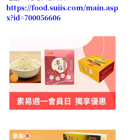
https://food.suiis.com/main.asp
x?id=700056606