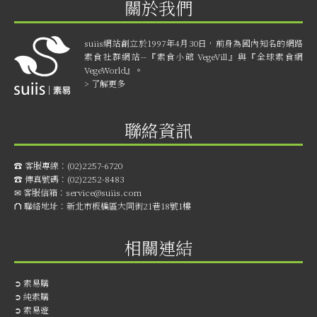
關於我們
suiis網站創立於1997年4月30日，前身為國內知名的網路
素食社群網站--『素食小館 VegeVill』與『全球素食網
VegeWorld』。
> 了解更多
聯絡資訊
☎︎ 客服專線：
(02)2257-6720
☎︎ 傳真號碼：
(02)2252-8483
✉ 客服信箱：
service@suiis.com
⛫ 聯絡地址：
新北市板橋區大同街21巷18號1樓
相關連結
➲
素易購
➲
純素購
➲
素易遊