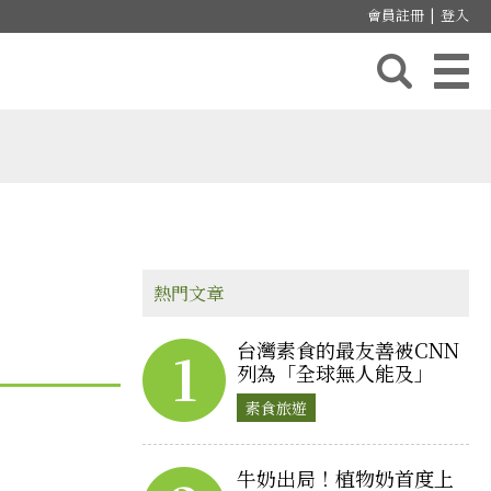
會員註冊
|
登入
熱門文章
台灣素食的最友善被CNN
1
列為「全球無人能及」
素食旅遊
牛奶出局！植物奶首度上