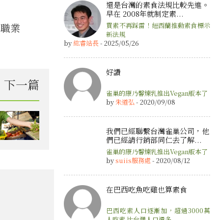
還是台灣的素食法規比較先進。
早在 2008年就制定素...
與職業
買素不再踩雷！紐西蘭推動素食標示
新法規
by
紘睿站長
- 2025/05/26
好讚
下一篇
雀巢的康乃馨煉乳推出Vegan版本了
by
朱道弘
- 2020/09/08
我們已經聯繫台灣雀巢公司，他
們已經請行銷部同仁去了解...
雀巢的康乃馨煉乳推出Vegan版本了
by
suiis服務處
- 2020/08/12
在巴西吃魚吃雞也算素食
巴西吃素人口逐漸加，超過3000萬
人吃素 比台灣人口還多