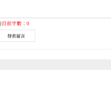
)
目前字數：0