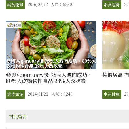
2016/07/12
人氣：62301
20
素食趨勢
素食趨勢
參與Veganuary後 98%人減肉成功，
菜價居高 
80%大砍動物性食品 28%人改吃素
2024/01/22
人氣：9240
20
素食旅遊
生活健康
村民留言