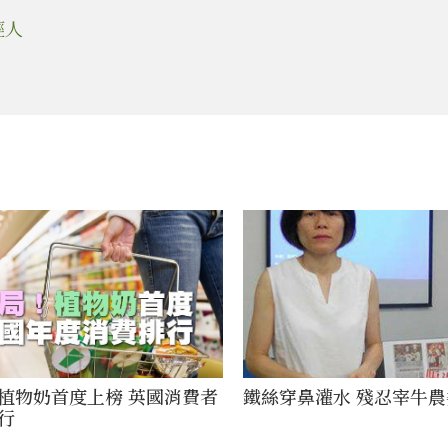
輕人
植物奶首度上榜 英國消費者
鐵絲穿鼻灌水 殘忍宰牛
行