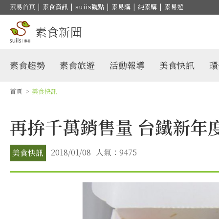
素易首頁
|
素食資訊
|
suiis觀點
|
素易購
|
純素購
|
素易遊
素食新聞
素食趨勢
素食旅遊
活動報導
美食快訊
環
首頁
>
美食快訊
再拚千萬銷售量 台鐵新年
2018/01/08
人氣：9475
美食快訊