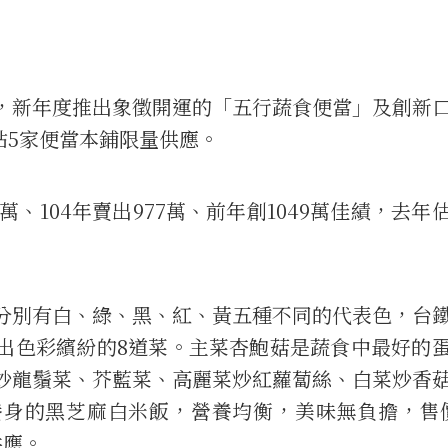
，新年度推出象徵開運的「五行蔬食便當」及創新
站5家便當本鋪限量供應。
萬、104年賣出977萬、前年創1049萬佳績，去年
分別有白、綠、黑、紅、黃五種不同的代表色，台
出色彩繽紛的8道菜。主菜杏鮑菇是蔬食中最好的
炒龍鬚菜、芥藍菜、高麗菜炒紅蘿蔔絲、白菜炒香
身的黑芝麻白米飯，營養均衡，美味無負擔，售價
供應。