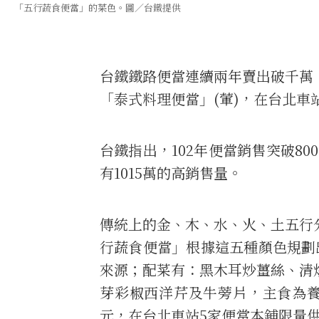
「五行蔬食便當」的菜色。圖／台鐵提供
台鐵鐵路便當連續兩年賣出破千萬
「泰式料理便當」(葷)，在台北車
台鐵指出，102年便當銷售突破800
有1015萬的高銷售量。
傳統上的金、木、水、火、土五行
行蔬食便當」根據這五種顏色規劃
來源；配菜有：黑木耳炒薑絲、清
芽彩椒西洋芹及牛蒡片，主食為養
元，在台北車站5家便當本鋪限量