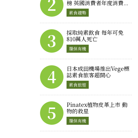
2
榜 英國消費者年度消費...
素食趨勢
採取純素飲食 每年可免
3
810萬人死亡
環保有機
日本成田機場推出Vege標
4
誌素食旅客超開心
素食旅遊
Pinatex植物皮革上市 動
5
物的救星
環保有機