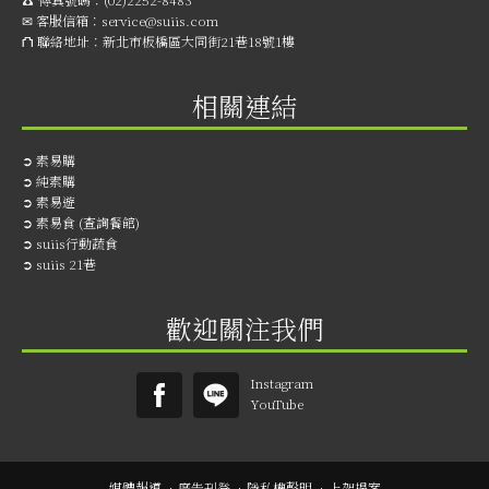
✉ 客服信箱：
service@suiis.com
⛫ 聯絡地址：
新北市板橋區大同街21巷18號1樓
相關連結
➲
素易購
➲
純素購
➲
素易遊
➲
素易食 (查詢餐館)
➲
suiis行動蔬食
➲
suiis 21巷
歡迎關注我們
Instagram
YouTube
媒體報導
．
廣告刊登
．
隱私權聲明
．
上架提案