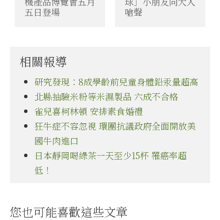
機產品博覽會五月
球」小朋友向大人
五日登場
嗆聲
相關報導
研究發現：8成學齡前兒童身體鉛汞量超高
北縣抽驗米粉等米濕製品 六成不合格
雀兒喜柯林頓 安排素食婚禮
狂牛症不容忽視 環團抗議政府全面開放美
國牛肉進口
日本靜岡喝綠茶一天至少15杯 罹癌率超
低！
您也可能喜歡這些文章