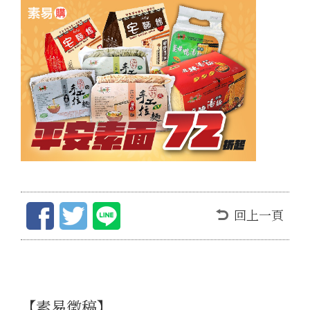
回上一頁
【素易徵稿】