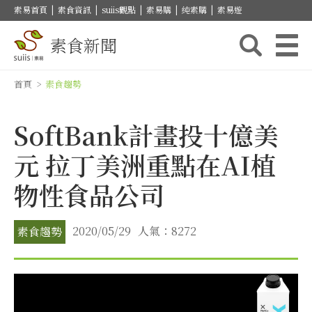
素易首頁
|
素食資訊
|
suiis觀點
|
素易購
|
純素購
|
素易遊
素食新聞
首頁
>
素食趨勢
SoftBank計畫投十億美
元 拉丁美洲重點在AI植
物性食品公司
2020/05/29
人氣：8272
素食趨勢