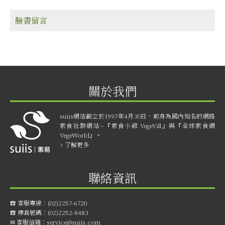
臉書留言
關於我們
suiis網站創立於1997年4月30日，前身為國內知名的網路
素食社群網站--『素食小館 VegeVill』與『全球素食網
VegeWorld』。
> 了解更多
聯絡資訊
☎︎ 客服專線：
(02)2257-6720
☎︎ 傳真號碼：
(02)2252-8483
✉ 客服信箱：
service@suiis.com