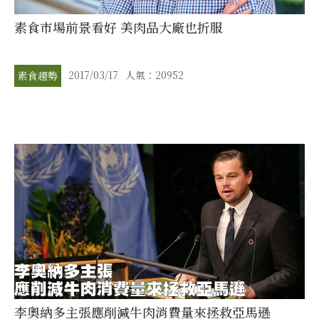
素食市場前景看好 美肉品大廠也折服
2017/03/17
人氣：20952
素食趨勢
李奧納多主張應削減牛肉消費量來拯救亞馬遜