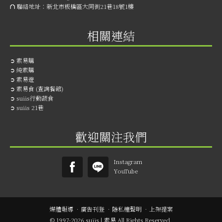
⛫ 聯絡地址：
新北市板橋區大同街21巷18號1樓
相關連結
➲
素易購
➲
純素購
➲
素易遊
➲
素易食 (查詢餐館)
➲
suiis行動蔬食
➲
suiis 21巷
歡迎關注我們
Instagram
YouTube
媒體報導
．
廣告刊登
．
隱私權聲明
．
上架提案
© 1997-2026 suiis | 素易 All Rights Reserved.