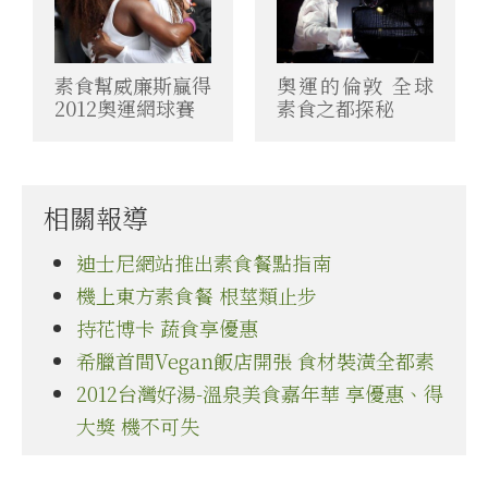
素食幫威廉斯贏得
奧運的倫敦 全球
2012奧運網球賽
素食之都探秘
相關報導
迪士尼網站推出素食餐點指南
機上東方素食餐 根莖類止步
持花博卡 蔬食享優惠
希臘首間Vegan飯店開張 食材裝潢全都素
2012台灣好湯-溫泉美食嘉年華 享優惠、得
大獎 機不可失