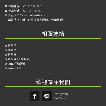
☎︎ 客服專線：
(02)2257-6720
☎︎ 傳真號碼：
(02)2252-8483
✉ 客服信箱：
service@suiis.com
⛫ 聯絡地址：
新北市板橋區大同街21巷18號1樓
相關連結
➲
素易購
➲
純素購
➲
素易遊
➲
素易食 (查詢餐館)
➲
suiis行動蔬食
➲
suiis 21巷
歡迎關注我們
Instagram
YouTube