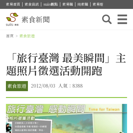
素易首頁
|
素食資訊
|
suiis觀點
|
素易購
|
純素購
|
素易遊
素食新聞
首頁
>
素食旅遊
「旅行臺灣 最美瞬間」主
題照片徵選活動開跑
2012/08/03
人氣：8388
素食旅遊